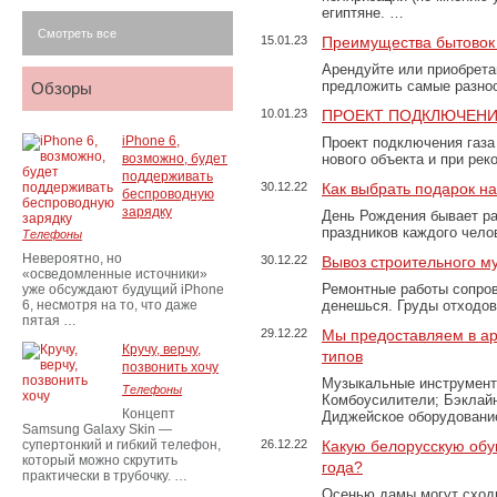
египтяне. …
Смотреть все
15.01.23
Преимущества бытовок 
Арендуйте или приобретай
предложить самые разно
Обзоры
10.01.23
ПРОЕКТ ПОДКЛЮЧЕНИ
iPhone 6,
Проект подключения газа
возможно, будет
нового объекта и при рек
поддерживать
30.12.22
Как выбрать подарок н
беспроводную
зарядку
День Рождения бывает ра
праздников каждого чело
Телефоны
Невероятно, но
30.12.22
Вывоз строительного м
«осведомленные источники»
Ремонтные работы сопров
уже обсуждают будущий iPhone
6, несмотря на то, что даже
денешься. Груды отходо
пятая …
29.12.22
Мы предоставляем в ар
Кручу, верчу,
типов
позвонить хочу
Музыкальные инструменты
Телефоны
Комбоусилители; Бэклай
Концепт
Диджейское оборудование
Samsung Galaxy Skin —
супертонкий и гибкий телефон,
26.12.22
Какую белорусскую обу
который можно скрутить
года?
практически в трубочку. …
Осенью дамы могут сходи