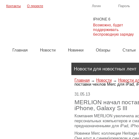
Контакты
О проекте
Логин
Пароль
IPHONE 6
Возможно, будет
поддерживать
беспроводную зарядку
Главная
Новости
Новинки
Обзоры
Cтатьи
Каталог
Новости для новостных лент
Главная
→
Новости
→
Новости д
поставки чехлов Merc для iPad, iP
31.05.13
MERLION начал поставк
iPhone, Galaxy S III
Компания MERLION увеличила ас
персональных компьютеров и см
предназначенными для iPad, iPhon
Новинки Merc коллекции Heritage
Они идут в синем/кремовом и син