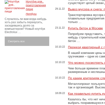
Ноутбук для..
существует целый океан
приготовления
29.11.22
Вывоз мусора и снега:
пищи
Нетбуки
Транспортировка мусора 
плавильные предприятия 
Случалось ли вам когда-нибудь
только …
хоть раз забыть перекусить,
засидевшись долго за
23.11.22
Купить бетон в Москве
компьютером? Новый ноутбук
Electrolux …
Попробуем представить, 
нибудь строительной ком
бетон …
Смотреть все
10.10.22
Переезд квартирный с 
В нашей компании цены н
грузчиками – одни из са
10.10.22
Что можно посмотреть с
Чем больше времени план
размеренным и неспешны
10.10.22
По каким критериям сл
Металлопрокат пользуетс
так и организаций. Высо
18.09.22
Как правильно купить к
Казалось бы, что нет нич
выбрать понравившуюся 