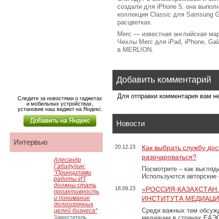
создали для iPhone 5, она выпол
коллекция Classic для Samsung Ga
расцветках.
Merc — известная английская ма
Чехлы Merc для iPad, iPhone, Gal
в MERLION.
Добавить комментарий
Для отправки комментария вам 
Следите за новостями о гаджетах
и мобильных устройствах,
установив наш виджет на Яндекс.
Новости
Интервью
20.12.23
Как выбрать службу дос
разочароваться?
Алесандр
Габидулин:
Посмотрите – как выгляд
"Принципами
Используются авторские
работы ИТ
должны стать
18.09.23
«РОССИЯ-КАЗАХСТАН
проактивность
и понимание
ИНСТИТУТА МЕДИАЦИИ
долгосрочных
Среди важных тем обсуж
целей бизнеса"
Заместитель
медиации в странах ЕАЭ