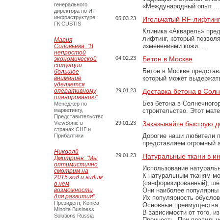
генерального
«Международный опыт …
директора по ИТ-
инфраструктуре,
05.03.23
Игольчатый RF-лифтинг
ГК CUSTIS
Клиника «Акварель» пред
лифтинг, который позвол
Мария
изменениями кожи. …
Соловьева: "В
непростой
04.02.23
Бетон в Москве
экономической
ситуации
Бетон в Москве представ
большое
внимание
который может выдержать
уделяется
оперативному
29.01.23
Доставка бетона в Сол
планированию"
Без бетона в Солнечного
Менеджер по
маркетингу,
строительство. Этот мат
Представительство
ViewSonic в
29.01.23
Заказывайте быструю д
странах СНГ и
Дорогие наши любители 
Прибалтики
представляем огромный а
Никоалй
29.01.23
Натуральные ткани в и
Дмитриев: "Мы
оптимистично
Использование натуральн
смотрим на
К натуральным тканям мо
2015 год и видим
(санфоризированный), шёл
в нем
возможности
Они наиболее популярны 
для развития"
Их популярность обусловл
Президент, Konica
Основные преимущества
Minolta Business
В зависимости от того, и
Solutions Russia
Прочность. При правильно