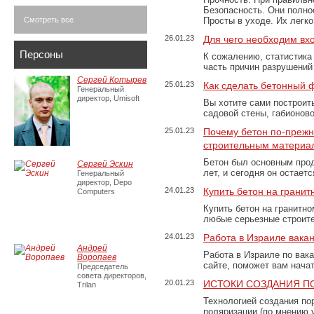
Безопасность. Они полно
Смотреть все
Просты в уходе. Их легк
26.01.23
Для чего необходим вх
Персоны
К сожалению, статистика
часть причин разрушений
Сергей Котырев
25.01.23
Как сделать бетонный 
Генеральный
директор, Umisoft
Вы хотите сами построит
садовой стены, габионов
25.01.23
Почему бетон по-преж
строительным материа
Бетон был основным прод
Сергей Эскин
лет, и сегодня он остае
Генеральный
директор, Depo
24.01.23
Купить бетон на грани
Computers
Купить бетон на гранитно
любые серьезные строит
24.01.23
Работа в Израиле вака
Андрей
Работа в Израиле по вак
Воропаев
сайте, поможет вам нача
Председатель
совета директоров,
20.01.23
ИСТОКИ СОЗДАНИЯ П
Trilan
Технологией создания по
поляризации (по мнению 