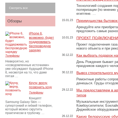
Технологией создания по
Смотреть все
поляризации (по мнению 
египтяне. …
15.01.23
Преимущества бытовок 
Обзоры
Арендуйте или приобретай
предложить самые разно
iPhone 6,
возможно, будет
10.01.23
ПРОЕКТ ПОДКЛЮЧЕНИ
поддерживать
Проект подключения газа
беспроводную
нового объекта и при рек
зарядку
30.12.22
Как выбрать подарок н
Телефоны
Невероятно, но
День Рождения бывает ра
«осведомленные источники»
праздников каждого чело
уже обсуждают будущий iPhone
6, несмотря на то, что даже
30.12.22
Вывоз строительного м
пятая …
Ремонтные работы сопров
Кручу, верчу,
денешься. Груды отходо
позвонить хочу
29.12.22
Мы предоставляем в ар
Телефоны
типов
Концепт
Музыкальные инструменты
Samsung Galaxy Skin —
Комбоусилители; Бэклай
супертонкий и гибкий телефон,
который можно скрутить
Диджейское оборудование
практически в трубочку. …
26.12.22
Какую белорусскую обу