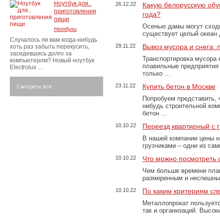
Ноутбук для..
26.12.22
Какую белорусскую обу
приготовления
года?
пищи
Осенью дамы могут сходи
Нетбуки
существует целый океан
Случалось ли вам когда-нибудь
29.11.22
Вывоз мусора и снега:
хоть раз забыть перекусить,
засидевшись долго за
Транспортировка мусора 
компьютером? Новый ноутбук
плавильные предприятия 
Electrolux …
только …
23.11.22
Купить бетон в Москве
Смотреть все
Попробуем представить, 
нибудь строительной ком
бетон …
10.10.22
Переезд квартирный с 
В нашей компании цены н
грузчиками – одни из са
10.10.22
Что можно посмотреть с
Чем больше времени план
размеренным и неспешны
10.10.22
По каким критериям сл
Металлопрокат пользуетс
так и организаций. Высо