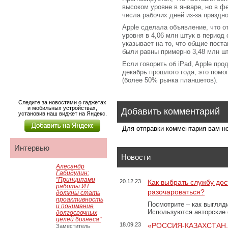
высоком уровне в январе, но в 
числа рабочих дней из-за праздно
Apple сделала объявление, что о
уровня в 4,06 млн штук в период 
указывает на то, что общие пост
были равны примерно 3,48 млн шт
Если говорить об iPad, Apple про
декабрь прошлого года, это помо
(более 50% рынка планшетов).
Следите за новостями о гаджетах
и мобильных устройствах,
Добавить комментарий
установив наш виджет на Яндекс.
Для отправки комментария вам 
Интервью
Новости
Алесандр
Габидулин:
"Принципами
20.12.23
Как выбрать службу дос
работы ИТ
разочароваться?
должны стать
проактивность
Посмотрите – как выгляд
и понимание
Используются авторские
долгосрочных
целей бизнеса"
18.09.23
«РОССИЯ-КАЗАХСТАН
Заместитель