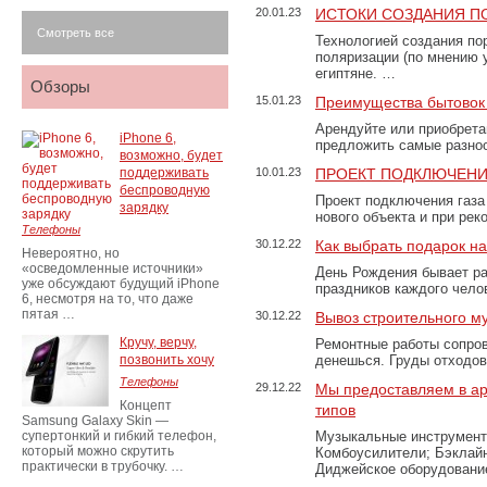
20.01.23
ИСТОКИ СОЗДАНИЯ П
Смотреть все
Технологией создания по
поляризации (по мнению 
египтяне. …
Обзоры
15.01.23
Преимущества бытовок 
Арендуйте или приобретай
iPhone 6,
предложить самые разно
возможно, будет
поддерживать
10.01.23
ПРОЕКТ ПОДКЛЮЧЕНИ
беспроводную
Проект подключения газа
зарядку
нового объекта и при рек
Телефоны
30.12.22
Как выбрать подарок н
Невероятно, но
«осведомленные источники»
День Рождения бывает ра
уже обсуждают будущий iPhone
праздников каждого чело
6, несмотря на то, что даже
пятая …
30.12.22
Вывоз строительного м
Кручу, верчу,
Ремонтные работы сопров
позвонить хочу
денешься. Груды отходо
Телефоны
29.12.22
Мы предоставляем в ар
Концепт
типов
Samsung Galaxy Skin —
супертонкий и гибкий телефон,
Музыкальные инструменты
который можно скрутить
Комбоусилители; Бэклай
практически в трубочку. …
Диджейское оборудование