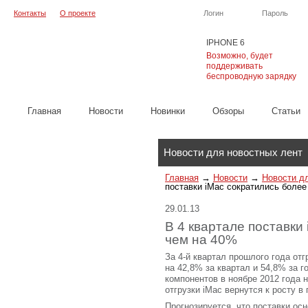
Контакты
О проекте
Логин
Пароль
IPHONE 6
Возможно, будет
поддерживать
беспроводную зарядку
Главная
Новости
Новинки
Обзоры
Cтатьи
Каталог
Новости для новостных лент
Главная
→
Новости
→
Новости д
поставки iMac сократились более
29.01.13
В 4 квартале поставки
чем на 40%
За 4-й квартал прошлого года отг
на 42,8% за квартал и 54,8% за г
компонентов в ноябре 2012 года н
отгрузки iMac вернутся к росту в
Прогнозируется, что поставки ос