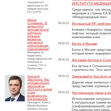
генерального
ИНСТИТУТА МЕДИАЦИИ
директора по ИТ-
инфраструктуре,
Среди важных тем обсуж
ГК CUSTIS
медиации в странах ЕАЭ
«Международный опыт …
Мария
Соловьева: "В
05.03.23
Игольчатый RF-лифтинг
непростой
Клиника «Акварель» пред
экономической
ситуации
лифтинг, который позвол
большое
изменениями кожи. …
внимание
уделяется
04.02.23
Бетон в Москве
оперативному
планированию"
Бетон в Москве представ
Менеджер по
который может выдержать
маркетингу,
Представительство
29.01.23
Доставка бетона в Сол
ViewSonic в
странах СНГ и
Без бетона в Солнечного
Прибалтики
строительство. Этот мат
29.01.23
Заказывайте быструю д
Никоалй
Дмитриев: "Мы
Дорогие наши любители 
оптимистично
представляем огромный а
смотрим на
2015 год и видим
29.01.23
Натуральные ткани в и
в нем
возможности
Использование натуральн
для развития"
К натуральным тканям мо
Президент, Konica
Minolta Business
(санфоризированный), шёл
Solutions Russia
Они наиболее популярны 