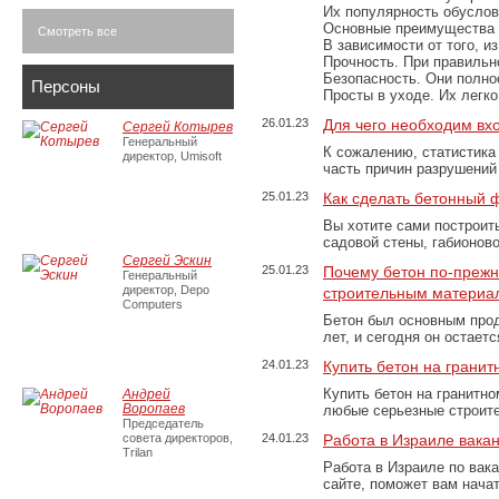
Их популярность обусловл
Основные преимущества
Смотреть все
В зависимости от того, и
Прочность. При правильно
Безопасность. Они полно
Персоны
Просты в уходе. Их легк
26.01.23
Для чего необходим вх
Сергей Котырев
Генеральный
К сожалению, статистика
директор, Umisoft
часть причин разрушений
25.01.23
Как сделать бетонный 
Вы хотите сами построит
садовой стены, габионов
Сергей Эскин
25.01.23
Почему бетон по-преж
Генеральный
директор, Depo
строительным материа
Computers
Бетон был основным прод
лет, и сегодня он остае
24.01.23
Купить бетон на грани
Купить бетон на гранитно
Андрей
Воропаев
любые серьезные строит
Председатель
совета директоров,
24.01.23
Работа в Израиле вака
Trilan
Работа в Израиле по вак
сайте, поможет вам нача