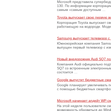
Microsoft представила супербю
130. По информации корпораци
самым «самым доступным …
Toyota выпускает свою первую 
Корпорация Toyota выпускает с
работающую на водороде. Модель
Samsung выпускает телевизор 
Южнокорейская компания Samsun
выпущен первый телевизор с из
Новый внедорожник Audi SQ7 по
Компания Audi официально подт
SQ7 со встроенным электронным
состоится …
Google выпустит бюджетные сма
Google планирует увеличивать 
с помощью бюджетных смартфон
Microsoft начинает апдейт WP-
На этой неделе пользователи с
возможность обновиться до Win