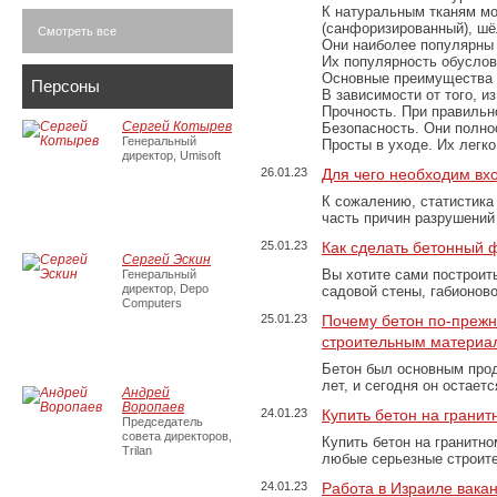
К натуральным тканям мо
(санфоризированный), шёл
Смотреть все
Они наиболее популярны 
Их популярность обусловл
Основные преимущества
Персоны
В зависимости от того, и
Прочность. При правильно
Сергей Котырев
Безопасность. Они полно
Генеральный
Просты в уходе. Их легк
директор, Umisoft
26.01.23
Для чего необходим вх
К сожалению, статистика
часть причин разрушений
25.01.23
Как сделать бетонный 
Сергей Эскин
Вы хотите сами построит
Генеральный
директор, Depo
садовой стены, габионов
Computers
25.01.23
Почему бетон по-преж
строительным материа
Бетон был основным прод
лет, и сегодня он остае
Андрей
Воропаев
24.01.23
Купить бетон на грани
Председатель
совета директоров,
Купить бетон на гранитно
Trilan
любые серьезные строит
24.01.23
Работа в Израиле вака