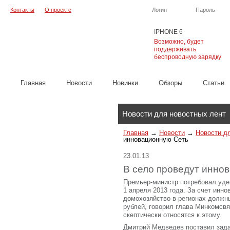
Контакты
О проекте
Логин
Пароль
IPHONE 6
Возможно, будет
поддерживать
беспроводную зарядку
Главная
Новости
Новинки
Обзоры
Cтатьи
Каталог
Новости для новостных лент
Главная
→
Новости
→
Новости д
инновационную Сеть
23.01.13
В село проведут инно
Премьер-министр потребовал уде
1 апреля 2013 года. За счет инн
домохозяйство в регионах должны
рублей, говорил глава Минкомсв
скептически относятся к этому.
Дмитрий Медведев поставил зада