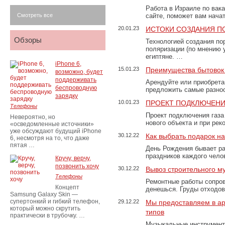
Работа в Израиле по вак
Смотреть все
сайте, поможет вам нача
20.01.23
ИСТОКИ СОЗДАНИЯ П
Обзоры
Технологией создания по
поляризации (по мнению 
египтяне. …
iPhone 6,
15.01.23
Преимущества бытовок 
возможно, будет
поддерживать
Арендуйте или приобретай
беспроводную
предложить самые разно
зарядку
10.01.23
ПРОЕКТ ПОДКЛЮЧЕНИ
Телефоны
Проект подключения газа
Невероятно, но
нового объекта и при рек
«осведомленные источники»
уже обсуждают будущий iPhone
30.12.22
Как выбрать подарок н
6, несмотря на то, что даже
пятая …
День Рождения бывает ра
праздников каждого чело
Кручу, верчу,
позвонить хочу
30.12.22
Вывоз строительного м
Телефоны
Ремонтные работы сопров
Концепт
денешься. Груды отходо
Samsung Galaxy Skin —
супертонкий и гибкий телефон,
29.12.22
Мы предоставляем в ар
который можно скрутить
типов
практически в трубочку. …
Музыкальные инструменты