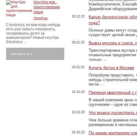
Ноутбук для..
Комбоусилители; Бэклай
приготовления
Диджейское оборудование
пищи
26.12.22
Какую белорусскую обу
Нетбуки
года?
Случалось ли вам когда-нибудь
хоть раз забыть перекусить,
Осенью дамы могут сходи
засидевшись долго за
существует целый океан
компьютером? Новый ноутбук
Electrolux …
29.11.22
Вывоз мусора и снега:
Транспортировка мусора 
Смотреть все
плавильные предприятия 
только …
23.11.22
Купить бетон в Москве
Попробуем представить, 
нибудь строительной ком
бетон …
10.10.22
Переезд квартирный с 
В нашей компании цены н
грузчиками – одни из са
10.10.22
Что можно посмотреть с
Чем больше времени план
размеренным и неспешны
10.10.22
По каким критериям сл