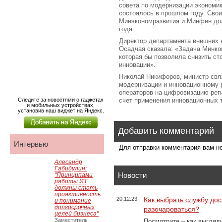
совета по модернизации экономик
состоялось в прошлом году. Сво
Минэкономразвития и Минфин дол
года.
Директор департамента внешних 
Осадчая сказала: «Задача Минко
которая бы позволила снизить с
инновации».
Николай Никифоров, министр связ
модернизации и инновационному 
операторов на цифровизацию рег
Следите за новостями о гаджетах
счет применения инновационных 
и мобильных устройствах,
установив наш виджет на Яндекс.
Добавить комментарий
Интервью
Для отправки комментария вам 
Алесандр
Габидулин:
Новости
"Принципами
работы ИТ
должны стать
проактивность
20.12.23
Как выбрать службу дос
и понимание
долгосрочных
разочароваться?
целей бизнеса"
Заместитель
Посмотрите – как выгляд