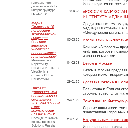
генерального
Используются авторские
директора по ИТ-
инфраструктуре,
18.09.23
«РОССИЯ-КАЗАХСТАН
ГК CUSTIS
ИНСТИТУТА МЕДИАЦИИ
Мария
Среди важных тем обсуж
Соловьева: "В
медиации в странах ЕАЭ
непростой
«Международный опыт …
экономической
ситуации
05.03.23
Игольчатый RF-лифтинг
большое
внимание
Клиника «Акварель» пред
уделяется
лифтинг, который позвол
оперативному
изменениями кожи. …
планированию"
Менеджер по
04.02.23
Бетон в Москве
маркетингу,
Представительство
Бетон в Москве представ
ViewSonic в
который может выдержать
странах СНГ и
Прибалтики
29.01.23
Доставка бетона в Сол
Никоалй
Без бетона в Солнечного
Дмитриев: "Мы
строительство. Этот мат
оптимистично
смотрим на
29.01.23
Заказывайте быструю д
2015 год и видим
в нем
Дорогие наши любители 
возможности
представляем огромный а
для развития"
Президент, Konica
29.01.23
Натуральные ткани в и
Minolta Business
Solutions Russia
Использование натуральн