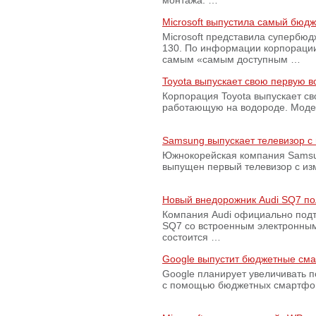
монтажа. …
Microsoft выпустила самый бюд
Microsoft представила супербю
130. По информации корпораци
самым «самым доступным …
Toyota выпускает свою первую 
Корпорация Toyota выпускает с
работающую на водороде. Модель
Samsung выпускает телевизор 
Южнокорейская компания Samsun
выпущен первый телевизор с из
Новый внедорожник Audi SQ7 по
Компания Audi официально подт
SQ7 со встроенным электронным
состоится …
Google выпустит бюджетные сма
Google планирует увеличивать 
с помощью бюджетных смартфон