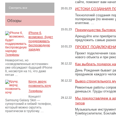
сайте, поможет вам нача
Смотреть все
20.01.23
ИСТОКИ СОЗДАНИЯ П
Технологией создания по
поляризации (по мнению 
Обзоры
египтяне. …
15.01.23
Преимущества бытовок 
iPhone 6,
Арендуйте или приобретай
возможно, будет
предложить самые разно
поддерживать
беспроводную
10.01.23
ПРОЕКТ ПОДКЛЮЧЕНИ
зарядку
Проект подключения газа
Телефоны
нового объекта и при рек
Невероятно, но
30.12.22
Как выбрать подарок н
«осведомленные источники»
уже обсуждают будущий iPhone
День Рождения бывает ра
6, несмотря на то, что даже
праздников каждого чело
пятая …
30.12.22
Вывоз строительного м
Кручу, верчу,
позвонить хочу
Ремонтные работы сопров
Телефоны
денешься. Груды отходо
Концепт
29.12.22
Мы предоставляем в ар
Samsung Galaxy Skin —
типов
супертонкий и гибкий телефон,
который можно скрутить
Музыкальные инструменты
практически в трубочку. …
Комбоусилители; Бэклай