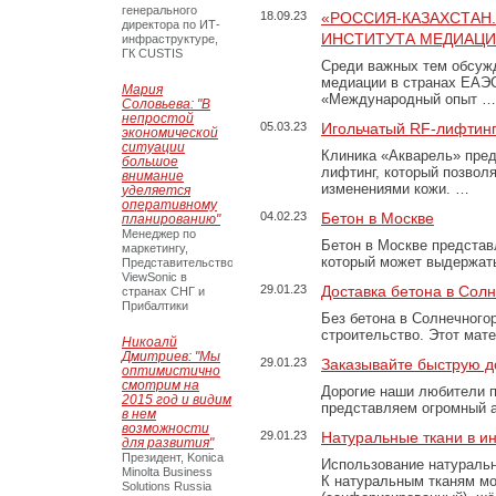
генерального
18.09.23
«РОССИЯ-КАЗАХСТАН
директора по ИТ-
ИНСТИТУТА МЕДИАЦИИ
инфраструктуре,
ГК CUSTIS
Среди важных тем обсуж
медиации в странах ЕАЭ
Мария
«Международный опыт …
Соловьева: "В
непростой
05.03.23
Игольчатый RF-лифтинг
экономической
ситуации
Клиника «Акварель» пред
большое
лифтинг, который позвол
внимание
изменениями кожи. …
уделяется
оперативному
04.02.23
Бетон в Москве
планированию"
Менеджер по
Бетон в Москве представ
маркетингу,
который может выдержать
Представительство
ViewSonic в
29.01.23
Доставка бетона в Сол
странах СНГ и
Прибалтики
Без бетона в Солнечного
строительство. Этот мат
Никоалй
Дмитриев: "Мы
29.01.23
Заказывайте быструю д
оптимистично
смотрим на
Дорогие наши любители 
2015 год и видим
представляем огромный а
в нем
возможности
29.01.23
Натуральные ткани в и
для развития"
Президент, Konica
Использование натуральн
Minolta Business
К натуральным тканям мо
Solutions Russia