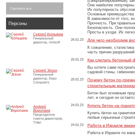
(санфоризированный), шёл
Они наиболее популярны 
Смотреть все
Их популярность обусловл
Основные преимущества
В зависимости от того, и
Персоны
Прочность. При правильно
Безопасность. Они полно
Просты в уходе. Их легк
Сергей Котырев
Генеральный
26.01.23
Для чего необходим вх
директор, Umisoft
К сожалению, статистика
часть причин разрушений
25.01.23
Как сделать бетонный 
Вы хотите сами построит
Сергей Эскин
садовой стены, габионов
Генеральный
директор, Depo
25.01.23
Почему бетон по-преж
Computers
строительным материа
Бетон был основным прод
лет, и сегодня он остае
24.01.23
Купить бетон на грани
Андрей
Воропаев
Купить бетон на гранитно
Председатель
любые серьезные строит
совета директоров,
Trilan
24.01.23
Работа в Израиле вака
Работа в Израиле по вак