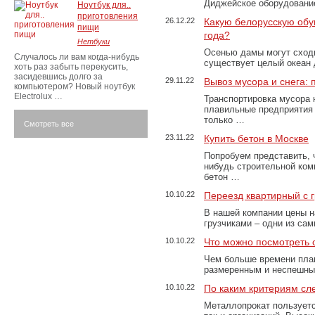
Диджейское оборудование
Ноутбук для..
приготовления
26.12.22
Какую белорусскую обу
пищи
года?
Нетбуки
Осенью дамы могут сходи
Случалось ли вам когда-нибудь
существует целый океан
хоть раз забыть перекусить,
засидевшись долго за
29.11.22
Вывоз мусора и снега:
компьютером? Новый ноутбук
Electrolux …
Транспортировка мусора 
плавильные предприятия 
только …
Смотреть все
23.11.22
Купить бетон в Москве
Попробуем представить, 
нибудь строительной ком
бетон …
10.10.22
Переезд квартирный с 
В нашей компании цены н
грузчиками – одни из са
10.10.22
Что можно посмотреть с
Чем больше времени план
размеренным и неспешны
10.10.22
По каким критериям сл
Металлопрокат пользуетс