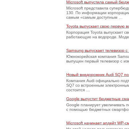
Microsoft выпустила самый бюд
Microsoft представила супербю
130. По информации корпораци
самым «самым доступным …
Toyota выпускает свою первую 
Корпорация Toyota выпускает с
работающую на водороде. Модель
Samsung выпускает телевизор 
Южнокорейская компания Samsun
выпущен первый телевизор с из
Новый внедорожник Audi SQ7 по
Компания Audi официально подт
SQ7 со встроенным электронным
состоится …
Google выпустит бюджетные сма
Google планирует увеличивать 
с помощью бюджетных смартфон
Microsoft начинает апдейт WP-