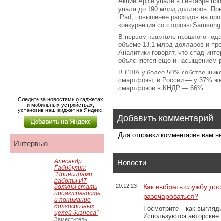
Акции Apple упали в сентябре пр
упала до 190 млрд долларов. При
iPad, повышение расходов на про
конкуренция со стороны Samsung
В первом квартале прошлого год
объеме 13,1 млрд долларов и про
Аналитики говорят, что спад инте
объясняется еще и насыщением 
В США у более 50% собственник
смартфоны, в России — у 37% жи
смартфонов в КНДР — 66%.
Следите за новостями о гаджетах
и мобильных устройствах,
установив наш виджет на Яндекс.
Добавить комментарий
Для отправки комментария вам 
Интервью
Алесандр
Новости
Габидулин:
"Принципами
работы ИТ
20.12.23
Как выбрать службу дос
должны стать
проактивность
разочароваться?
и понимание
долгосрочных
Посмотрите – как выгляд
целей бизнеса"
Используются авторские
Заместитель