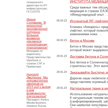
ИНСТИТУТА МЕДИАЦИИ
генерального
директора по ИТ-
Среди важных тем обсуж
инфраструктуре,
медиации в странах ЕАЭ
ГК CUSTIS
«Международный опыт …
Мария
05.03.23
Игольчатый RF-лифтинг
Соловьева: "В
непростой
Клиника «Акварель» пред
экономической
лифтинг, который позвол
ситуации
изменениями кожи. …
большое
внимание
04.02.23
Бетон в Москве
уделяется
оперативному
Бетон в Москве представ
планированию"
который может выдержать
Менеджер по
маркетингу,
29.01.23
Доставка бетона в Сол
Представительство
ViewSonic в
Без бетона в Солнечного
странах СНГ и
строительство. Этот мат
Прибалтики
29.01.23
Заказывайте быструю д
Никоалй
Дмитриев: "Мы
Дорогие наши любители 
оптимистично
представляем огромный а
смотрим на
2015 год и видим
29.01.23
Натуральные ткани в и
в нем
возможности
Использование натуральн
для развития"
К натуральным тканям мо
Президент, Konica
(санфоризированный), шёл
Minolta Business
Они наиболее популярны 
Solutions Russia