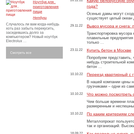
26.12.22
Какую белорусскую обу
Ноутбук для..
года?
приготовления
пищи
Осенью дамы могут сходи
Нетбуки
существует целый океан
Случалось ли вам когда-нибудь
29.11.22
Вывоз мусора и снега:
хоть раз забыть перекусить,
засидевшись долго за
Транспортировка мусора 
компьютером? Новый ноутбук
плавильные предприятия 
Electrolux …
только …
23.11.22
Купить бетон в Москве
Смотреть все
Попробуем представить, 
нибудь строительной ком
бетон …
10.10.22
Переезд квартирный с 
В нашей компании цены н
грузчиками – одни из са
10.10.22
Что можно посмотреть с
Чем больше времени план
размеренным и неспешны
10.10.22
По каким критериям сл
Металлопрокат пользуетс
так и организаций. Высо
18.09.22
Как правильно купить к