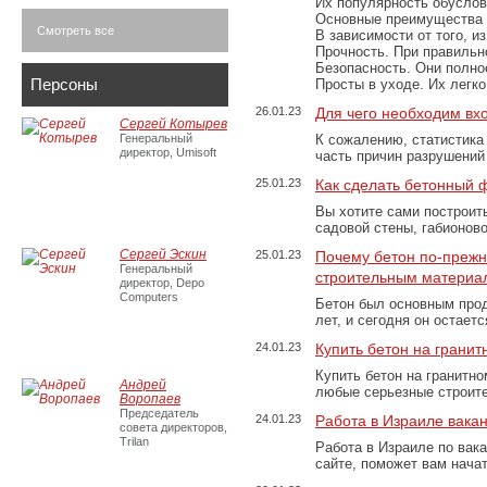
Их популярность обусловл
Основные преимущества
Смотреть все
В зависимости от того, и
Прочность. При правильно
Безопасность. Они полно
Персоны
Просты в уходе. Их легк
26.01.23
Для чего необходим вх
Сергей Котырев
Генеральный
К сожалению, статистика
директор, Umisoft
часть причин разрушений
25.01.23
Как сделать бетонный 
Вы хотите сами построит
садовой стены, габионов
Сергей Эскин
25.01.23
Почему бетон по-преж
Генеральный
строительным материа
директор, Depo
Computers
Бетон был основным прод
лет, и сегодня он остае
24.01.23
Купить бетон на грани
Купить бетон на гранитно
Андрей
любые серьезные строит
Воропаев
Председатель
24.01.23
Работа в Израиле вака
совета директоров,
Trilan
Работа в Израиле по вак
сайте, поможет вам нача