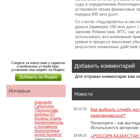
суда и определением Апелляцион
установили объем финансовых пр
порядка 600 млн долл.
Со счетов «Уздунробиты» в наст
деньги (примерно 150 млн долл.)
законам Узбекистана. МТС, как ук
использовать все возможные пр
уровне в процессе взыскания убы
результате незаконных действий 
Следите за новостями о гаджетах
Добавить комментарий
и мобильных устройствах,
установив наш виджет на Яндекс.
Для отправки комментария вам 
Интервью
Новости
Алесандр
Габидулин:
20.12.23
Как выбрать службу дос
"Принципами
работы ИТ
разочароваться?
должны стать
проактивность
Посмотрите – как выгляд
и понимание
Используются авторские
долгосрочных
целей бизнеса"
18.09.23
«РОССИЯ-КАЗАХСТАН
Заместитель