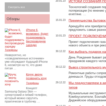
20.01.23
ИСТОКИ СОЗДАНИЯ П
Технологией создания по
Смотреть все
поляризации (по мнению 
египтяне. …
Обзоры
15.01.23
Преимущества бытовок 
Арендуйте или приобретай
предложить самые разно
iPhone 6,
возможно, будет
10.01.23
ПРОЕКТ ПОДКЛЮЧЕНИ
поддерживать
беспроводную
Проект подключения газа
зарядку
нового объекта и при рек
Телефоны
30.12.22
Как выбрать подарок н
Невероятно, но
День Рождения бывает ра
«осведомленные источники»
праздников каждого чело
уже обсуждают будущий iPhone
6, несмотря на то, что даже
30.12.22
Вывоз строительного м
пятая …
Ремонтные работы сопров
Кручу, верчу,
денешься. Груды отходо
позвонить хочу
29.12.22
Мы предоставляем в ар
Телефоны
типов
Концепт
Samsung Galaxy Skin —
Музыкальные инструменты
супертонкий и гибкий телефон,
Комбоусилители; Бэклай
который можно скрутить
Диджейское оборудование
практически в трубочку. …