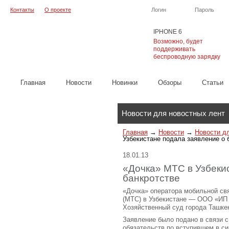
Контакты
О проекте
Логин
Пароль
IPHONE 6
Возможно, будет
поддерживать
беспроводную зарядку
Главная
Новости
Новинки
Обзоры
Cтатьи
Каталог
Новости для новостных лент
Главная
→
Новости
→
Новости д
Узбекистане подала заявление о 
18.01.13
«Дочка» МТС в Узбеки
банкротстве
«Дочка» оператора мобильной с
(МТС) в Узбекистане — ООО «ИП 
Хозяйственный суд города Ташкен
Заявление было подано в связи 
обязательств по вступившем в си