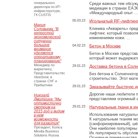
генерального
Среди важных тем обсуж
директора по ИТ-
медиации в странах ЕАЭ
инфраструктуре,
«Международный опыт …
ГК CUSTIS
05.03.23
Игольчатый RF-лифтинг
Мария
Клиника «Акварель» пред
Соловьева: "В
непростой
лифтинг, который позвол
экономической
изменениями кожи. …
ситуации
большое
04.02.23
Бетон в Москве
внимание
уделяется
Бетон в Москве представ
оперативному
который может выдержать
планированию"
Менеджер по
29.01.23
Доставка бетона в Сол
маркетингу,
Представительство
Без бетона в Солнечного
ViewSonic в
строительство. Этот мат
странах СНГ и
Прибалтики
29.01.23
Заказывайте быструю д
Дорогие наши любители 
Никоалй
представляем огромный а
Дмитриев: "Мы
оптимистично
29.01.23
Натуральные ткани в и
смотрим на
2015 год и видим
Использование натуральн
в нем
К натуральным тканям мо
возможности
для развития"
(санфоризированный), шёл
Президент, Konica
Они наиболее популярны 
Minolta Business
Их популярность обусловл
Solutions Russia
Основные преимущества