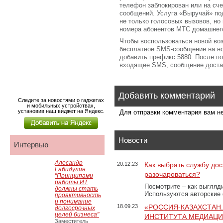
телефон заблокирован или на сче
сообщений. Услуга «Выручай» по
не только голосовых вызовов, н
номера абонентов МТС домашнего 
Чтобы воспользоваться новой во
бесплатное SMS-сообщение на но
добавить префикс 5880. После по
входящее SMS, сообщение доста
Добавить комментарий
Следите за новостями о гаджетах
и мобильных устройствах,
установив наш виджет на Яндекс.
Для отправки комментария вам 
Новости
Интервью
Алесандр
20.12.23
Как выбрать службу дос
Габидулин:
разочароваться?
"Принципами
работы ИТ
Посмотрите – как выгляд
должны стать
Используются авторские
проактивность
и понимание
18.09.23
«РОССИЯ-КАЗАХСТАН
долгосрочных
целей бизнеса"
ИНСТИТУТА МЕДИАЦИИ
Заместитель