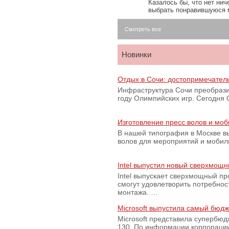
Казалось бы, что нет нич
выбрать понравившуюся 
Смотреть все
Новинки
Отдых в Сочи: достопримечател
Инфраструктура Сочи преобрази
году Олимпийских игр. Сегодня
Изготовление пресс волов и мо
В нашей типография в Москве вы
волов для мероприятий и моби
Intel выпустил новый сверхмощн
Intel выпускает сверхмощный пр
смогут удовлетворить потребно
монтажа. …
Microsoft выпустила самый бюд
Microsoft представила супербю
130. По информации корпораци