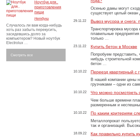
года?
Ноутбук для..
приготовления
Осенью дамы могут сходи
пищи
существует целый океан
Нетбуки
29.11.22
Вывоз мусора и снега:
Случалось ли вам когда-нибудь
Транспортировка мусора 
хоть раз забыть перекусить,
плавильные предприятия 
засидевшись долго за
только …
компьютером? Новый ноутбук
Electrolux …
23.11.22
Купить бетон в Москве
Попробуем представить, 
Смотреть все
нибудь строительной ком
бетон …
10.10.22
Переезд квартирный с 
В нашей компании цены н
грузчиками – одни из са
10.10.22
Что можно посмотреть с
Чем больше времени план
размеренным и неспешны
10.10.22
По каким критериям сл
Металлопрокат пользуетс
так и организаций. Высо
18.09.22
Как правильно купить к