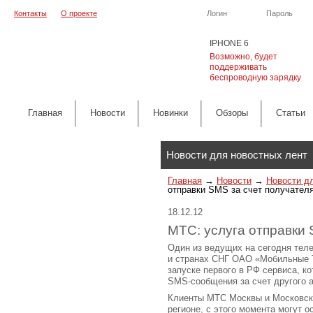
Контакты
О проекте
Логин
Пароль
IPHONE 6
Возможно, будет
поддерживать
беспроводную зарядку
Главная
Новости
Новинки
Обзоры
Cтатьи
Каталог
Новости для новостных лент
Главная
→
Новости
→
Новости д
отправки SMS за счет получател
18.12.12
МТС: услуга отправки 
Один из ведущих на сегодня тел
и странах СНГ ОАО «Мобильные 
запуске первого в РФ сервиса, к
SMS-сообщения за счет другого а
Клиенты МТС Москвы и Московск
регионе, с этого момента могут о