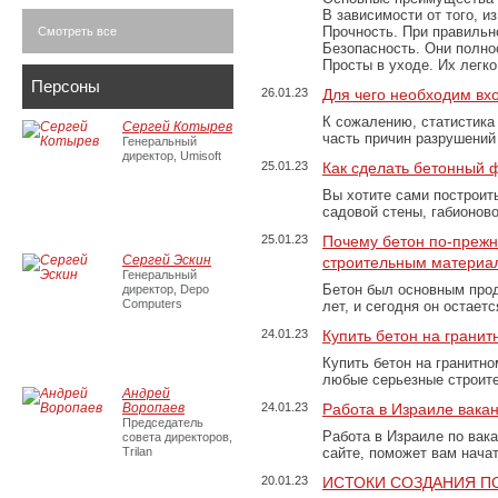
В зависимости от того, и
Прочность. При правильно
Смотреть все
Безопасность. Они полно
Просты в уходе. Их легк
Персоны
26.01.23
Для чего необходим вх
К сожалению, статистика
Сергей Котырев
часть причин разрушений
Генеральный
директор, Umisoft
25.01.23
Как сделать бетонный 
Вы хотите сами построит
садовой стены, габионов
25.01.23
Почему бетон по-преж
Сергей Эскин
строительным материа
Генеральный
Бетон был основным прод
директор, Depo
Computers
лет, и сегодня он остае
24.01.23
Купить бетон на грани
Купить бетон на гранитно
любые серьезные строит
Андрей
Воропаев
24.01.23
Работа в Израиле вака
Председатель
Работа в Израиле по вак
совета директоров,
Trilan
сайте, поможет вам нача
20.01.23
ИСТОКИ СОЗДАНИЯ П