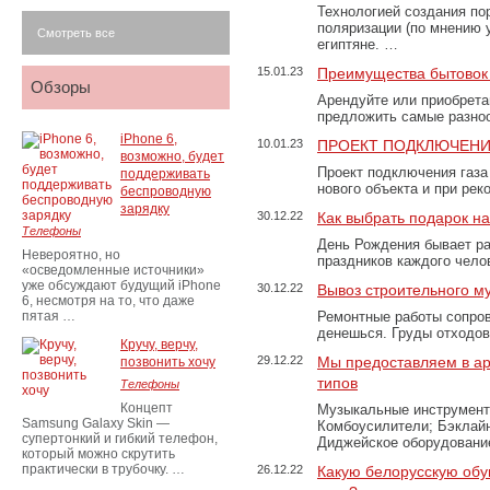
Технологией создания по
поляризации (по мнению 
Смотреть все
египтяне. …
15.01.23
Преимущества бытовок 
Обзоры
Арендуйте или приобретай
предложить самые разно
iPhone 6,
10.01.23
ПРОЕКТ ПОДКЛЮЧЕНИ
возможно, будет
Проект подключения газа
поддерживать
нового объекта и при рек
беспроводную
зарядку
30.12.22
Как выбрать подарок н
Телефоны
День Рождения бывает ра
Невероятно, но
праздников каждого чело
«осведомленные источники»
уже обсуждают будущий iPhone
30.12.22
Вывоз строительного м
6, несмотря на то, что даже
пятая …
Ремонтные работы сопров
денешься. Груды отходо
Кручу, верчу,
29.12.22
Мы предоставляем в ар
позвонить хочу
типов
Телефоны
Концепт
Музыкальные инструменты
Samsung Galaxy Skin —
Комбоусилители; Бэклай
супертонкий и гибкий телефон,
Диджейское оборудование
который можно скрутить
практически в трубочку. …
26.12.22
Какую белорусскую обу