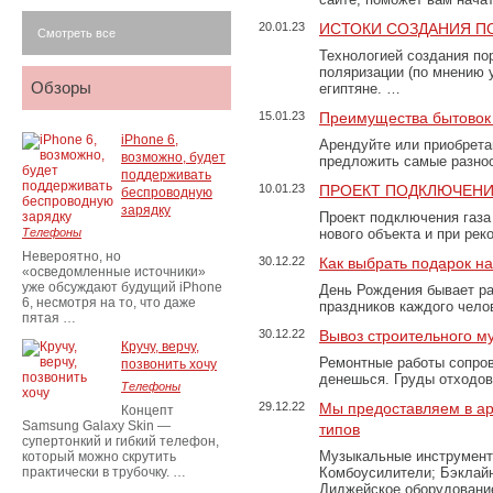
20.01.23
ИСТОКИ СОЗДАНИЯ П
Смотреть все
Технологией создания по
поляризации (по мнению 
Обзоры
египтяне. …
15.01.23
Преимущества бытовок 
iPhone 6,
Арендуйте или приобретай
возможно, будет
предложить самые разно
поддерживать
10.01.23
ПРОЕКТ ПОДКЛЮЧЕНИ
беспроводную
зарядку
Проект подключения газа
Телефоны
нового объекта и при рек
Невероятно, но
30.12.22
Как выбрать подарок н
«осведомленные источники»
уже обсуждают будущий iPhone
День Рождения бывает ра
6, несмотря на то, что даже
праздников каждого чело
пятая …
30.12.22
Вывоз строительного м
Кручу, верчу,
Ремонтные работы сопров
позвонить хочу
денешься. Груды отходо
Телефоны
29.12.22
Мы предоставляем в ар
Концепт
Samsung Galaxy Skin —
типов
супертонкий и гибкий телефон,
Музыкальные инструменты
который можно скрутить
практически в трубочку. …
Комбоусилители; Бэклай
Диджейское оборудование