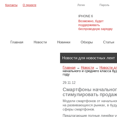
Контакты
О проекте
Логин
Пароль
IPHONE 6
Возможно, будет
поддерживать
беспроводную зарядку
Главная
Новости
Новинки
Обзоры
Cтатьи
Каталог
Новости для новостных лент
Главная
→
Новости
→
Новости д
начального и среднего класса б
году
29.11.12
Смартфоны начального
стимулировать продаж
Модели смартфонов от начальног
на развивающихся рынках, в буд
сферы смартфонов.
Предлагающие полные линейки у