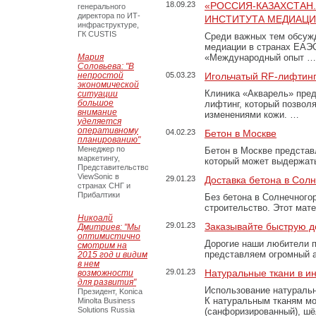
18.09.23
«РОССИЯ-КАЗАХСТАН
генерального
директора по ИТ-
ИНСТИТУТА МЕДИАЦИИ
инфраструктуре,
ГК CUSTIS
Среди важных тем обсуж
медиации в странах ЕАЭ
Мария
«Международный опыт …
Соловьева: "В
непростой
05.03.23
Игольчатый RF-лифтинг
экономической
Клиника «Акварель» пред
ситуации
большое
лифтинг, который позвол
внимание
изменениями кожи. …
уделяется
оперативному
04.02.23
Бетон в Москве
планированию"
Менеджер по
Бетон в Москве представ
маркетингу,
который может выдержать
Представительство
ViewSonic в
29.01.23
Доставка бетона в Сол
странах СНГ и
Прибалтики
Без бетона в Солнечного
строительство. Этот мат
Никоалй
29.01.23
Заказывайте быструю д
Дмитриев: "Мы
оптимистично
Дорогие наши любители 
смотрим на
представляем огромный а
2015 год и видим
в нем
29.01.23
Натуральные ткани в и
возможности
для развития"
Использование натуральн
Президент, Konica
К натуральным тканям мо
Minolta Business
Solutions Russia
(санфоризированный), шёл