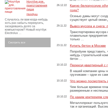
Ноутбук для..
26.12.22
Какую белорусскую обу
приготовления
пищи
года?
Нетбуки
Осенью дамы могут сходи
Случалось ли вам когда-нибудь
существует целый океан
хоть раз забыть перекусить,
29.11.22
Вывоз мусора и снега:
засидевшись долго за
компьютером? Новый ноутбук
Транспортировка мусора 
Electrolux …
плавильные предприятия 
только …
Смотреть все
23.11.22
Купить бетон в Москве
Попробуем представить, 
нибудь строительной ком
бетон …
10.10.22
Переезд квартирный с 
В нашей компании цены н
грузчиками – одни из са
10.10.22
Что можно посмотреть с
Чем больше времени план
размеренным и неспешны
10.10.22
По каким критериям сл
Металлопрокат пользуетс
так и организаций. Высо