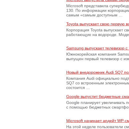
Microsoft представила супербю
130. По информации корпораци
самым «самым доступным …
Toyota выпускает свою первую 
Корпорация Toyota выпускает с
работающую на водороде. Модель
Samsung выпускает телевизор 
Южнокорейская компания Samsun
выпущен первый телевизор с из
Новый внедорожник Audi SQ7 по
Компания Audi официально подт
SQ7 со встроенным электронным
состоится …
Google выпустит бюджетные сма
Google планирует увеличивать 
с помощью бюджетных смартфон
Microsoft начинает апдейт WP-
На этой неделе пользователи с