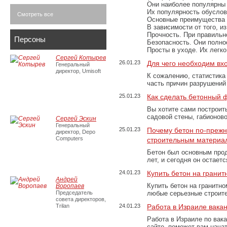
Они наиболее популярны 
Их популярность обусловл
Смотреть все
Основные преимущества
В зависимости от того, и
Прочность. При правильно
Персоны
Безопасность. Они полно
Просты в уходе. Их легк
Сергей Котырев
26.01.23
Для чего необходим вх
Генеральный
директор, Umisoft
К сожалению, статистика
часть причин разрушений
25.01.23
Как сделать бетонный 
Вы хотите сами построит
садовой стены, габионов
Сергей Эскин
Генеральный
25.01.23
Почему бетон по-преж
директор, Depo
Computers
строительным материа
Бетон был основным прод
лет, и сегодня он остае
24.01.23
Купить бетон на грани
Андрей
Купить бетон на гранитно
Воропаев
Председатель
любые серьезные строит
совета директоров,
Trilan
24.01.23
Работа в Израиле вака
Работа в Израиле по вак
сайте, поможет вам нача