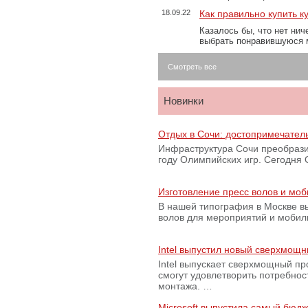
18.09.22
Как правильно купить к
Казалось бы, что нет нич
выбрать понравившуюся 
Смотреть все
Новинки
Отдых в Сочи: достопримечател
Инфраструктура Сочи преобрази
году Олимпийских игр. Сегодня
Изготовление пресс волов и мо
В нашей типография в Москве вы
волов для мероприятий и моби
Intel выпустил новый сверхмощн
Intel выпускает сверхмощный пр
смогут удовлетворить потребно
монтажа. …
Microsoft выпустила самый бюд