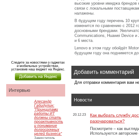
высокие уровни имиджа брендов 
связи с локальными поставщикам
налажены.
В будущем году перечень 10 кру
изменится по сравнению с 2012 г
досновными брендами. Увеличатс
Communications, Huawei Device и 
и 6 места.
Lenovo в этом году обойдёт Motoro
будущем году она поднимется до
Следите за новостями о гаджетах
и мобильных устройствах,
установив наш виджет на Яндекс.
Добавить комментарий
Для отправки комментария вам 
Интервью
Новости
Алесандр
Габидулин:
"Принципами
работы ИТ
20.12.23
Как выбрать службу дос
должны стать
разочароваться?
проактивность
и понимание
Посмотрите – как выгляд
долгосрочных
Используются авторские
целей бизнеса"
Заместитель