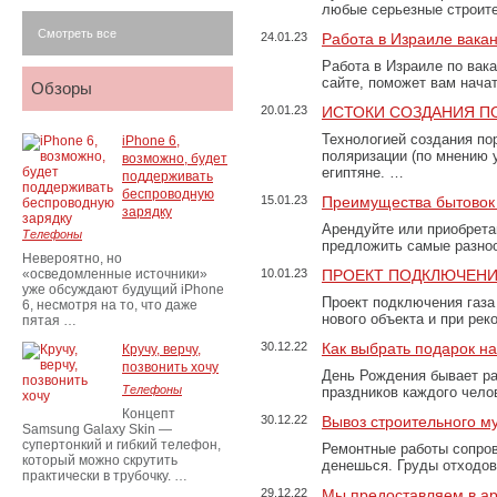
любые серьезные строит
Смотреть все
24.01.23
Работа в Израиле вака
Работа в Израиле по вак
сайте, поможет вам нача
Обзоры
20.01.23
ИСТОКИ СОЗДАНИЯ П
Технологией создания по
iPhone 6,
поляризации (по мнению 
возможно, будет
египтяне. …
поддерживать
беспроводную
15.01.23
Преимущества бытовок 
зарядку
Арендуйте или приобретай
Телефоны
предложить самые разно
Невероятно, но
«осведомленные источники»
10.01.23
ПРОЕКТ ПОДКЛЮЧЕНИ
уже обсуждают будущий iPhone
Проект подключения газа
6, несмотря на то, что даже
нового объекта и при рек
пятая …
30.12.22
Как выбрать подарок н
Кручу, верчу,
позвонить хочу
День Рождения бывает ра
Телефоны
праздников каждого чело
Концепт
30.12.22
Вывоз строительного м
Samsung Galaxy Skin —
супертонкий и гибкий телефон,
Ремонтные работы сопров
который можно скрутить
денешься. Груды отходо
практически в трубочку. …
29.12.22
Мы предоставляем в ар