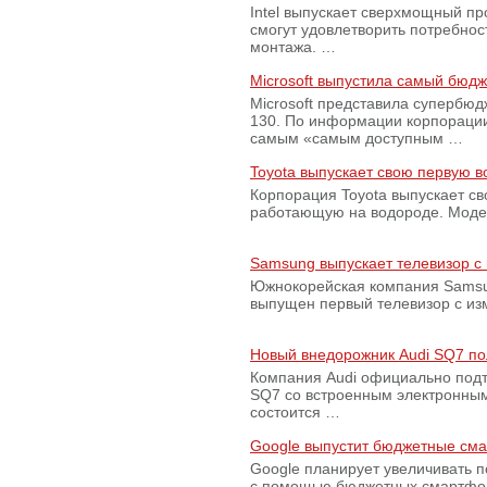
Intel выпускает сверхмощный пр
смогут удовлетворить потребно
монтажа. …
Microsoft выпустила самый бюд
Microsoft представила супербю
130. По информации корпораци
самым «самым доступным …
Toyota выпускает свою первую 
Корпорация Toyota выпускает с
работающую на водороде. Модель
Samsung выпускает телевизор 
Южнокорейская компания Samsun
выпущен первый телевизор с из
Новый внедорожник Audi SQ7 по
Компания Audi официально подт
SQ7 со встроенным электронным
состоится …
Google выпустит бюджетные сма
Google планирует увеличивать 
с помощью бюджетных смартфон