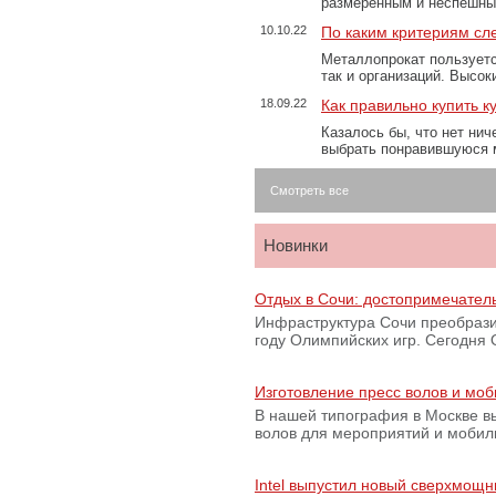
размеренным и неспешны
10.10.22
По каким критериям сл
Металлопрокат пользуетс
так и организаций. Высо
18.09.22
Как правильно купить к
Казалось бы, что нет нич
выбрать понравившуюся 
Смотреть все
Новинки
Отдых в Сочи: достопримечател
Инфраструктура Сочи преобрази
году Олимпийских игр. Сегодня
Изготовление пресс волов и мо
В нашей типография в Москве вы
волов для мероприятий и моби
Intel выпустил новый сверхмощн