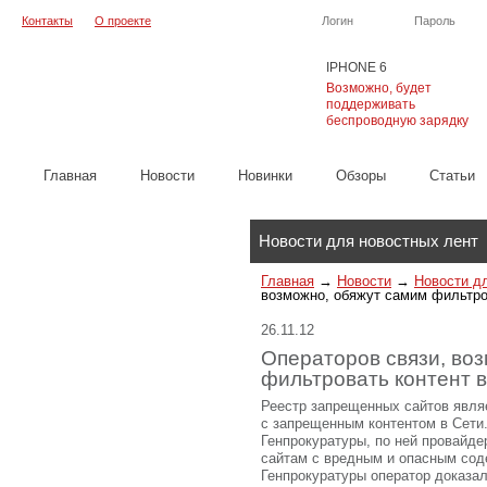
Контакты
О проекте
Логин
Пароль
IPHONE 6
Возможно, будет
поддерживать
беспроводную зарядку
Главная
Новости
Новинки
Обзоры
Cтатьи
Каталог
Новости для новостных лент
Главная
→
Новости
→
Новости д
возможно, обяжут самим фильтров
26.11.12
Операторов связи, во
фильтровать контент в
Реестр запрещенных сайтов явля
с запрещенным контентом в Сети
Генпрокуратуры, по ней провайде
сайтам с вредным и опасным сод
Генпрокуратуры оператор доказал,