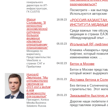
генерального
разочароваться?
директора по ИТ-
инфраструктуре,
Посмотрите – как выгляд
ГК CUSTIS
Используются авторские
Мария
18.09.23
«РОССИЯ-КАЗАХСТАН
Соловьева: "В
ИНСТИТУТА МЕДИАЦИИ
непростой
экономической
Среди важных тем обсуж
ситуации
медиации в странах ЕАЭ
большое
«Международный опыт …
внимание
уделяется
05.03.23
Игольчатый RF-лифтинг
оперативному
планированию"
Клиника «Акварель» пред
Менеджер по
лифтинг, который позвол
маркетингу,
изменениями кожи. …
Представительство
ViewSonic в
04.02.23
Бетон в Москве
странах СНГ и
Прибалтики
Бетон в Москве представ
который может выдержать
Никоалй
Дмитриев: "Мы
29.01.23
Доставка бетона в Сол
оптимистично
смотрим на
Без бетона в Солнечного
2015 год и видим
строительство. Этот мат
в нем
возможности
29.01.23
Заказывайте быструю д
для развития"
Президент, Konica
Дорогие наши любители 
Minolta Business
представляем огромный а
Solutions Russia