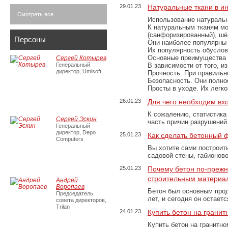
29.01.23
Натуральные ткани в и
Смотреть все
Использование натуральн
К натуральным тканям мо
(санфоризированный), шёл
Персоны
Они наиболее популярны 
Их популярность обусловл
Основные преимущества
Сергей Котырев
Генеральный
В зависимости от того, и
директор, Umisoft
Прочность. При правильно
Безопасность. Они полно
Просты в уходе. Их легк
26.01.23
Для чего необходим вх
К сожалению, статистика
Сергей Эскин
часть причин разрушений
Генеральный
директор, Depo
25.01.23
Как сделать бетонный 
Computers
Вы хотите сами построит
садовой стены, габионов
25.01.23
Почему бетон по-преж
строительным материа
Андрей
Воропаев
Бетон был основным прод
Председатель
лет, и сегодня он остае
совета директоров,
Trilan
24.01.23
Купить бетон на грани
Купить бетон на гранитно