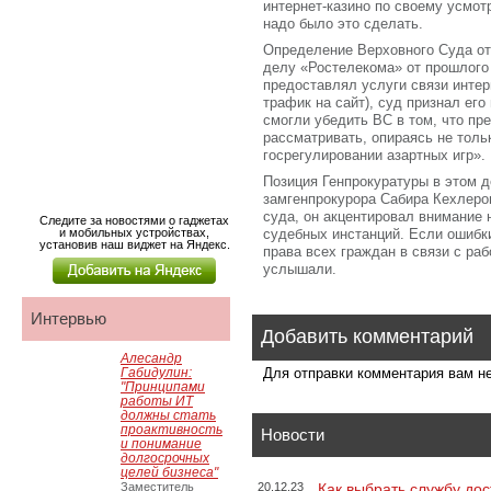
интернет-казино по своему усмот
надо было это сделать.
Определение Верховного Суда от
делу «Ростелекома» от прошлого 
предоставлял услуги связи интерн
трафик на сайт), суд признал ег
смогли убедить ВС в том, что пр
рассматривать, опираясь не тольк
госрегулировании азартных игр».
Позиция Генпрокуратуры в этом 
замгенпрокурора Сабира Кехлеро
суда, он акцентировал внимание
Следите за новостями о гаджетах
и мобильных устройствах,
судебных инстанций. Если ошибки
установив наш виджет на Яндекс.
права всех граждан в связи с раб
услышали.
Интервью
Добавить комментарий
Алесандр
Габидулин:
Для отправки комментария вам 
"Принципами
работы ИТ
должны стать
проактивность
Новости
и понимание
долгосрочных
целей бизнеса"
Заместитель
20.12.23
Как выбрать службу дос