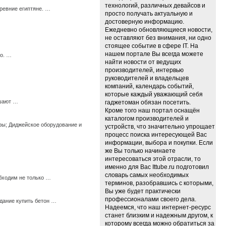
технологий, различных девайсов и
ревние египтяне. …
просто получать актуальную и
достоверную информацию.
Ежедневно обновляющиеся новости,
не оставляют без внимания, ни одно
стоящее событие в сфере IT. На
нашем портале Вы всегда можете
го. …
найти новости от ведущих
производителей, интервью
руководителей и владельцев
компаний, календарь событий,
которые каждый уважающий себя
ешают …
гаджетоман обязан посетить.
Кроме того наш портал оснащён
каталогом производителей и
ры; Диджейское оборудование и
устройств, что значительно упрощает
процесс поиска интересующей Вас
информации, выбора и покупки. Если
же Вы только начинаете
интересоваться этой отрасли, то
именно для Вас Ittube.ru подготовил
словарь самых необходимых
бходим не только …
терминов, разобравшись с которыми,
Вы уже будет практически
профессионалами своего дела.
дание купить бетон …
Надеемся, что наш интернет-ресурс
станет близким и надежным другом, к
которому всегда можно обратиться за