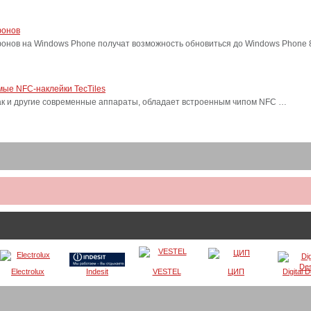
фонов
фонов на Windows Phone получат возможность обновиться до Windows Phone
ые NFC-наклейки TecTiles
, как и другие современные аппараты, обладает встроенным чипом NFC …
Electrolux
Indesit
VESTEL
ЦИП
Digital 