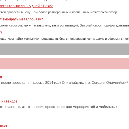
стоятельно за 3-5 дней в Баку?
тся провести в Баку. Тем более размеренным и неспешным может быть обзор …
ет выбирать металлобазу?
оким спросом, как у частных лиц, так и организаций. Высокий спрос породил адекват
ю?
проще, чем найти компанию-продавца, выбрать понравившуюся модель и оформить пок
ти
после проведения здесь в 2014 году Олимпийских игр. Сегодня Олимпийский
ых стендов
ете заказать изготовление пресс волов для мероприятий и мобильных …
ипсет