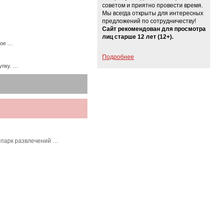
советом и приятно провести время.
Мы всегда открыты для интересных
предложений по сотрудничеству!
Сайт рекомендован для просмотра
лиц старше 12 лет (12+).
ное …
Подробнее
упку. …
 парк развлечений …