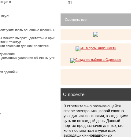
нкции в …
31
 вкус! …
Смотреть все
стоит учитывать основные нюансы их использования, иначе по истечению времени они
 можете выбрать достаточно оригинальные ткани, изготовленные из крапивы, конопли
ток и текстур.
щими плюсами для них являются:
здражения.
ь в домашних условиях обычным утюгом. …
ов зданий и …
 …
О проекте
В стремительно развивающейся
сфере электроники, порой сложно
мо …
уследить за новинками, выходящими
чуть ли не каждый день. Данный
портал предназначен для тех, кто
хочет оставаться в курсе всех
выходящих инновационных