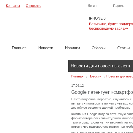
Контакты
О проекте
Логин
Пароль
IPHONE 6
Возможно, будет поддер
беспроводную зарядку
Главная
Новости
Новинки
Обзоры
Cтатьи
Новости для новостных лент
Главная
→
Новости
→
Новости для нов
17.08.12
Google патентует «смартф
Нечто подобное, вероятно, случалось с
пытается поговорить по нему «вверх ног
достойное решение данной проблемы.
Компания Google подала патентную зая
формфакторе бесклавиатурного моноблок
такого смартфона нет ни верхней, ни ни
потому что разговор состоится при люб