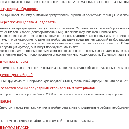
сегодня сложно представить себе строительство. Этот материал выполняет разные фу
авку пиццы в Одинцово
 в Одинцово! Вашему вниманию представляем огромный ассортимент пиццы на любой
рьере: преимущества и недостатки
каней в интерьере делает его уютным и красивым. Останавливая свой выбор на них 
тнести: лен, хлопок (санфоризированный), шёлк вискозу. вискоза + полиэстер.
е всего используются в оформлении интерьера квартир и загородных домов. Также вы
тем, что он недорогие по цене и в любом магазине представлен широкий выбор расцве
симости от того, из какого волокна изготовлена ткань, отличаются ее свойства. Об
плуатации и уходе, они могут прослужить до 15 лет.
 безопасны для здоровья, не выделяют вредных веществ, не вызывают аллергии и ра
рать, они не требуют использования специальных чистящих средств. Их легко гладит
й контроль песка
олимо показывает, что почти пятая часть причин разрушений конструктивных элемент
дамент для забора?
очный фундамент? Например, для садовой стены, габионовой ограды или чего-то еще?
у остается самым популярным строительным материалом
м строительной отрасли более 2000 лет, и сегодня он остается самым популярным …
м щебне
бне стоит перед тем, как начинать любые серьезные строительные работы; необходи
и
, которую вы сможете найти на нашем сайте, поможет вам начать …
ОШКОВОЙ КРАСКИ