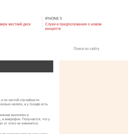
IPHONE 5
мире жесткий диск
Слухи и предположения о новом
концепте
Поиск по сайту
 и по чистой случайности
колько нелепо, и у Google есть
ильник выполнен в
 и микрофон. Получается, что у
ат от этого не изменится,