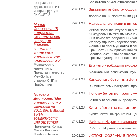
Без бетона в Солнечногорске 
генерального
директора по ИТ-
29.01.23
Заказывайте быструю дост
инфраструктуре,
ГК CUSTIS
Дорогие наши любители пиццы
29.01.23
Натуральные ткани в инте
Мария
Соловьева: "В
Использование натуральных т
непростой
К натуральным тканям можно о
экономической
Они наиболее популярны и чащ
ситуации
Их популярность обусловлена 
большое
Основные преимущества В зави
внимание
Прочность. При правильной экс
уделяется
Безопасность. Они полностью
оперативному
Просты в уходе. Их легко сти
планированию"
Менеджер по
26.01.23
Для чего необходим входно
маркетингу,
К сожалению, статистика неум
Представительство
ViewSonic в
25.01.23
Как сделать бетонный фун
странах СНГ и
Прибалтики
Вы хотите сами построить пр
25.01.23
Почему бетон по-прежнем
Никоалй
Дмитриев: "Мы
Бетон был основным продукто
оптимистично
смотрим на
24.01.23
Купить бетон на гранитно
2015 год и видим
в нем
Купить бетон на гранитном ще
возможности
24.01.23
Работа в Израиле ваканси
для развития"
Президент, Konica
Работа в Израиле по вакансии
Minolta Business
Solutions Russia
20.01.23
ИСТОКИ СОЗДАНИЯ ПОР