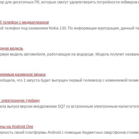
сор для десктопных ПК, которые смогут удовлетворить потребности геймеро
ый телефон с медиаплеером
ый телефон под названием Nokia 130. По информации корпорации, данный т
одную модель
ервую модель автомобиля, работающую на водороде. Модель получит название
еняемым размером экрана
бщила, что 1 августа будет выпущен первый телевизор с изменяемой геоме
 электронную турбину
ила выпуск версии внедрожника SQ7 со встроенным электронным нагнетател
ны на Android One
лярность своей платформы Android с помощью бюджетных смартфонов стоимо