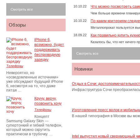
10.10.22
Что можно посмотреть само
Смотреть все
Чем больше времени планируе
10.10.22
По каким критериям следу
Обзоры
Металлопрокат пользуется выс
18.09.22
Как правильно купить кухн
iPhone 6,
Казалось бы, что нет ничего 
возможно, будет
поддерживать
Смотреть все
беспроводную
зарядку
Телефоны
Новинки
Невероятно, но
«осведомленные источники»
уже обсуждают будущий iPhone
Отдых в Сочи: достопримечательнос
6, несмотря на то, что даже
Инфраструктура Сочи преобразилась 
пятая …
Кручу, верчу,
позвонить хочу
Телефоны
Изготовление пресс волов и мобильн
В нашей типография в Москве вы мож
Концепт
Samsung Galaxy Skin —
супертонкий и гибкий телефон,
который можно скрутить
практически в трубочку. …
Intel выпустил новый сверхмощный ч