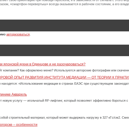
еляет свою ориентацию при помощи гироскопа, и в зависимости от сигнала с этого мод
разом, «смартфон-перевертыш» всегда оказывается в рабочем состоянии, а его владе
димо
авторизоваться
.
ки японской кухни в Одинцове и не разочароваться?
айт компании? Как оформлено меню? Используются авторские фотографии или скачен
ИРОВОЙ ОПЫТ РАЗВИТИЯ ИНСТИТУТА МЕДИАЦИИ — ОТ ТЕОРИИ К ПРАКТИ
 находятся: «Использование медиации в странах ЕАЭС при существующем законода
линике Акварель
ет новую услугу — игольчатый RF-лифтинг, который позволяет эффективно бороться 
собой строительный материал, который может выдержать нагрузку в 327 кГс/см2. См
огорске – особенности