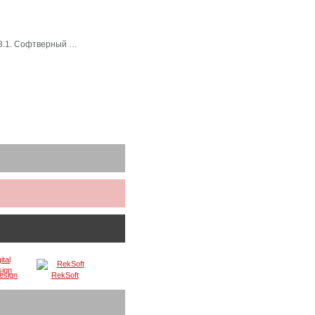
 8.1. Софтверный …
Design
RekSoft