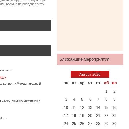
уля активируется то одна пара
лец больше не попадает в эту
Ближайшие мероприятия
ные из …
Август 2026
КЕ»
пн
вт
ср
чт
пт
сб
вс
тельстве», «Международный
1
2
3
4
5
6
7
8
9
с возрастными изменениями
10
11
12
13
14
15
16
17
18
19
20
21
22
23
есь …
24
25
26
27
28
29
30