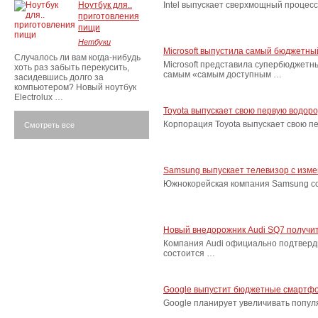
Ноутбук для..
Intel выпускает сверхмощный процес
приготовления
пищи
Нетбуки
Microsoft выпустила самый бюджетн
Случалось ли вам когда-нибудь
Microsoft представила супербюджетн
хоть раз забыть перекусить,
самым «самым доступным …
засидевшись долго за
компьютером? Новый ноутбук
Electrolux …
Toyota выпускает свою первую водор
Корпорация Toyota выпускает свою п
Смотреть все
Samsung выпускает телевизор с изм
Южнокорейская компания Samsung соо
Новый внедорожник Audi SQ7 получит
Компания Audi официально подтверд
состоится …
Google выпустит бюджетные смартфо
Google планирует увеличивать попу