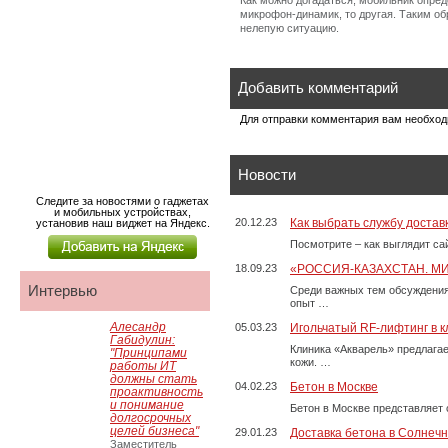
Как можно догадаться, мобильник опред
микрофон-динамик, то другая. Таким об
нелепую ситуацию.
Добавить комментарий
Для отправки комментария вам необхо
Новости
Следите за новостями о гаджетах
и мобильных устройствах,
20.12.23
Как выбрать службу достав
установив наш виджет на Яндекс.
Посмотрите – как выглядит с
18.09.23
«РОССИЯ-КАЗАХСТАН. М
Интервью
Среди важных тем обсуждения
опыт …
Алесандр
05.03.23
Игольчатый RF-лифтинг в к
Габидулин:
Клиника «Акварель» предлага
"Принципами
кожи. …
работы ИТ
должны стать
04.02.23
Бетон в Москве
проактивность
и понимание
Бетон в Москве представляет 
долгосрочных
целей бизнеса"
29.01.23
Доставка бетона в Солнечн
Заместитель