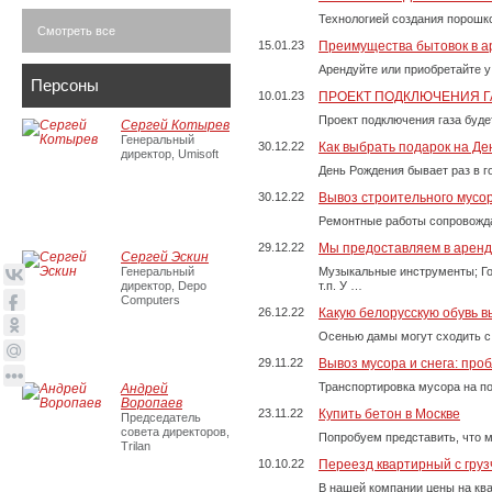
Технологией создания порошко
Смотреть все
15.01.23
Преимущества бытовок в а
Арендуйте или приобретайте у
Персоны
10.01.23
ПРОЕКТ ПОДКЛЮЧЕНИЯ Г
Проект подключения газа буде
Сергей Котырев
Генеральный
30.12.22
Как выбрать подарок на Д
директор, Umisoft
День Рождения бывает раз в г
30.12.22
Вывоз строительного мусо
Ремонтные работы сопровожда
29.12.22
Мы предоставляем в аренду
Сергей Эскин
Генеральный
Музыкальные инструменты; Го
директор, Depo
т.п. У …
Computers
26.12.22
Какую белорусскую обувь в
Осенью дамы могут сходить с
29.11.22
Вывоз мусора и снега: про
Транспортировка мусора на п
Андрей
Воропаев
23.11.22
Купить бетон в Москве
Председатель
совета директоров,
Попробуем представить, что м
Trilan
10.10.22
Переезд квартирный с груз
В нашей компании цены на ква