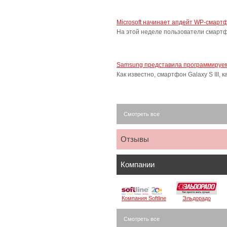
Microsoft начинает апдейт WP-смарт
На этой неделе пользователи смарт
Samsung представила программируем
Как известно, смартфон Galaxy S III
Смотреть все
Отзывы
Компании
Компания Softline
Эльдорадо
Смотреть все