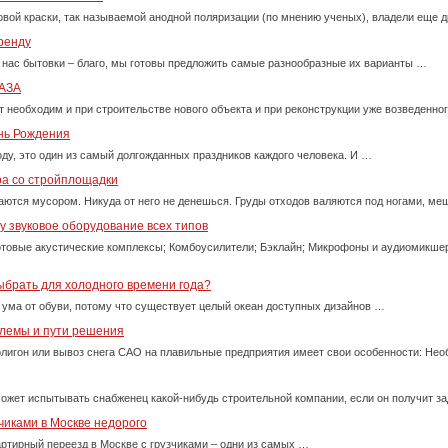
вой краски, так называемой анодной поляризации (по мнению ученых), владели еще д
ренду
 нас бытовки – благо, мы готовы предложить самые разнообразные их варианты …
АЗА
т необходим и при строительстве нового объекта и при реконструкции уже возведенно
ень Рождения
оду, это один из самый долгожданных праздников каждого человека. И …
ра со стройплощадки
ются мусором. Никуда от него не денешься. Груды отходов валяются под ногами, м
 звуковое оборудование всех типов
товые акустические комплексы; Комбоусилители; Бэклайн; Микрофоны и аудиомикше
ыбрать для холодного времени года?
 ума от обуви, потому что существует целый океан доступных дизайнов …
блемы и пути решения
олигон или вывоз снега САО на плавильные предприятия имеет свои особенности: Нео
ожет испытывать снабженец какой-нибудь строительной компании, если он получит за
чиками в Москве недорого
ртирный переезд в Москве с грузчиками – одни из самых …