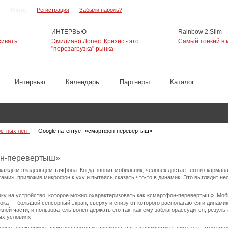
Регистрация
Забыли пароль?
ИНТЕРВЬЮ
Rainbow 2 Slim
живать
Эмилиано Лопес: Кризис - это
Самый тонкий в 
"перезагрузка" рынка
Интервью
Календарь
Партнеры
Каталог
остных лент
→
Google патентует «смартфон-перевертыш»
он-перевертыш»
 каждым владельцем тачфона. Когда звонит мобильник, человек достает его из кармана
ами», приложив микрофон к уху и пытаясь сказать что-то в динамик. Это выглядит нес
вку на устройство, которое можно охарактеризовать как «смартфон-перевертыш». Моб
а — большой сенсорный экран, сверху и снизу от которого располагаются и динамик,
жней части, и пользователь волен держать его так, как ему заблагорассудится, результ
ых условиях.