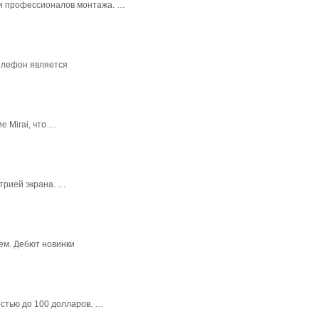
в и профессионалов монтажа. …
елефон является
 Mirai, что …
трией экрана. …
ем. Дебют новинки
стью до 100 долларов. …