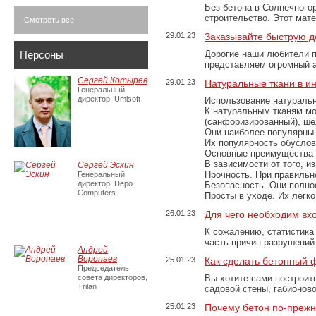
Без бетона в Солнечного
строительство. Этот мат
Смотреть все
29.01.23
Заказывайте быструю д
Персоны
Дорогие наши любители 
представляем огромный а
Сергей Котырев
29.01.23
Натуральные ткани в и
Генеральный
директор, Umisoft
Использование натуральн
К натуральным тканям мо
(санфоризированный), шёл
Они наиболее популярны 
Их популярность обусловл
Основные преимущества
В зависимости от того, и
Сергей Эскин
Прочность. При правильно
Генеральный
директор, Depo
Безопасность. Они полно
Computers
Просты в уходе. Их легк
26.01.23
Для чего необходим вх
К сожалению, статистика
часть причин разрушений
Андрей
Воропаев
25.01.23
Как сделать бетонный 
Председатель
совета директоров,
Вы хотите сами построит
Trilan
садовой стены, габионов
25.01.23
Почему бетон по-преж