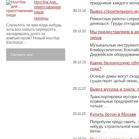
Ноутбук для..
праздников каждого чело
приготовления
30.12.22
Вывоз строительного м
пищи
Нетбуки
Ремонтные работы сопров
денешься. Груды отходо
Случалось ли вам когда-нибудь
хоть раз забыть перекусить,
29.12.22
Мы предоставляем в ар
засидевшись долго за
типов
компьютером? Новый ноутбук
Electrolux …
Музыкальные инструменты
Комбоусилители; Бэклай
Диджейское оборудование
Смотреть все
26.12.22
Какую белорусскую обу
года?
Осенью дамы могут сходи
существует целый океан
29.11.22
Вывоз мусора и снега:
Транспортировка мусора 
плавильные предприятия 
только …
23.11.22
Купить бетон в Москве
Попробуем представить, 
нибудь строительной ком
бетон …
10.10.22