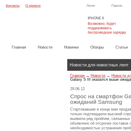
Контакты
О проекте
Логин
Пароль
IPHONE 6
Возможно, будет
поддерживать
беспроводную зарядку
Главная
Новости
Новинки
Обзоры
Cтатьи
Каталог
Новости для новостных лент
Главная
→
Новости
→
Новости д
Galaxy S III оказался выше ожид
29.06.12
Спрос на смартфон Gal
ожиданий Samsung
Стартовавшие в конце мая продаж
только подтвердили высокий спро
выявили ряд проблем, связанных 
объявлено об отсрочке поставок
необходимостью устранения проб