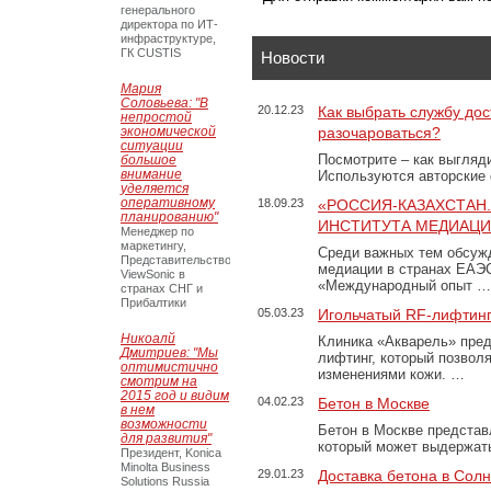
генерального
директора по ИТ-
инфраструктуре,
ГК CUSTIS
Новости
Мария
Соловьева: "В
20.12.23
Как выбрать службу дос
непростой
экономической
разочароваться?
ситуации
Посмотрите – как выгляд
большое
внимание
Используются авторские
уделяется
оперативному
18.09.23
«РОССИЯ-КАЗАХСТАН
планированию"
ИНСТИТУТА МЕДИАЦИИ
Менеджер по
маркетингу,
Среди важных тем обсуж
Представительство
медиации в странах ЕАЭ
ViewSonic в
«Международный опыт …
странах СНГ и
Прибалтики
05.03.23
Игольчатый RF-лифтинг
Никоалй
Клиника «Акварель» пред
Дмитриев: "Мы
лифтинг, который позвол
оптимистично
изменениями кожи. …
смотрим на
2015 год и видим
04.02.23
Бетон в Москве
в нем
возможности
Бетон в Москве представ
для развития"
который может выдержать
Президент, Konica
Minolta Business
29.01.23
Доставка бетона в Сол
Solutions Russia