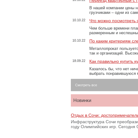
Переезд квартирный с 
В нашей компании цены н
грузчиками – одни из са
10.10.22
Что можно посмотреть с
Чем больше времени план
размеренным и неспешны
10.10.22
По каким критериям сл
Металлопрокат пользуетс
так и организаций. Высо
18.09.22
Как правильно купить к
Казалось бы, что нет нич
выбрать понравившуюся 
Смотреть все
Новинки
Отдых в Сочи: достопримечател
Инфраструктура Сочи преобрази
году Олимпийских игр. Сегодня