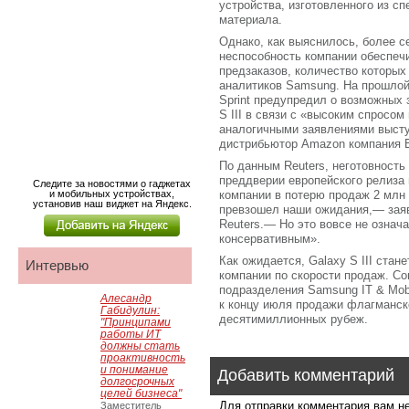
устройства, изготовленного из сп
материала.
Однако, как выяснилось, более 
неспособность компании обеспеч
предзаказов, количество которы
аналитиков Samsung. На прошлой
Sprint предупредил о возможных
S III в связи с «высоким спросо
аналогичными заявлениями высту
дистрибьютор Amazon компания 
По данным Reuters, неготовность 
преддверии европейского релиза
Следите за новостями о гаджетах
и мобильных устройствах,
компании в потерю продаж 2 млн
установив наш виджет на Яндекс.
превзошел наши ожидания,— зая
Reuters.— Но это вовсе не означа
консервативным».
Как ожидается, Galaxy S III ста
Интервью
компании по скорости продаж. Со
подразделения Samsung IT & Mobi
Алесандр
к концу июля продажи флагманск
Габидулин:
десятимиллионных рубеж.
"Принципами
работы ИТ
должны стать
проактивность
и понимание
Добавить комментарий
долгосрочных
целей бизнеса"
Для отправки комментария вам 
Заместитель