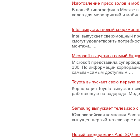
Изготовление пресс волов и мо
В нашей типография в Москве вы
волов для мероприятий и моби
Intel выпустил новый сверхмощн
Intel выпускает сверхмощный пр
смогут удовлетворить потребно
монтажа. …
Microsoft выпустила самый бюд
Microsoft представила супербю
130. По информации корпораци
самым «самым доступным …
Toyota выпускает свою первую 
Корпорация Toyota выпускает с
работающую на водороде. Модель
Samsung выпускает телевизор 
Южнокорейская компания Samsun
выпущен первый телевизор с из
Новый внедорожник Audi SQ7 по