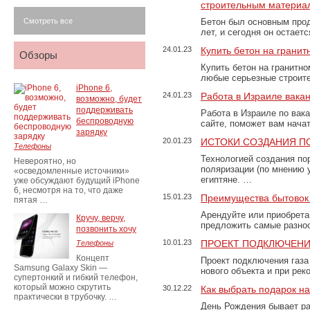
строительным материа
Смотреть все
Бетон был основным прод
лет, и сегодня он остае
24.01.23
Купить бетон на грани
Обзоры
Купить бетон на гранитно
любые серьезные строит
iPhone 6,
24.01.23
Работа в Израиле вака
возможно, будет
поддерживать
Работа в Израиле по вак
беспроводную
сайте, поможет вам нача
зарядку
20.01.23
ИСТОКИ СОЗДАНИЯ П
Телефоны
Технологией создания по
Невероятно, но
поляризации (по мнению 
«осведомленные источники»
египтяне. …
уже обсуждают будущий iPhone
6, несмотря на то, что даже
15.01.23
Преимущества бытовок 
пятая …
Арендуйте или приобретай
Кручу, верчу,
предложить самые разно
позвонить хочу
10.01.23
ПРОЕКТ ПОДКЛЮЧЕНИ
Телефоны
Концепт
Проект подключения газа
Samsung Galaxy Skin —
нового объекта и при рек
супертонкий и гибкий телефон,
который можно скрутить
30.12.22
Как выбрать подарок н
практически в трубочку. …
День Рождения бывает ра