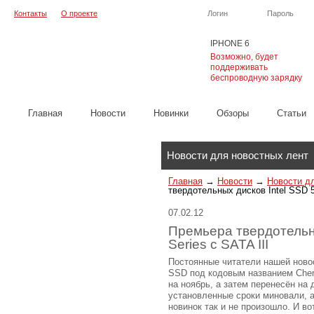
Контакты
О проекте
Логин
Пароль
IPHONE 6
Возможно, будет
поддерживать
беспроводную зарядку
Главная
Новости
Новинки
Обзоры
Cтатьи
Каталог
Новости для новостных лент
Главная
→
Новости
→
Новости д
твердотельных дисков Intel SSD 5
07.02.12
Премьера твердотельны
Series с SATA III
Постоянные читатели нашей новос
SSD под кодовым названием Cherry
на ноябрь, а затем перенесён на 
установленные сроки миновали, 
новинок так и не произошло. И в