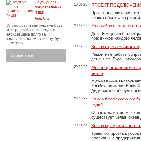
Ноутбук для..
10.01.23
ПРОЕКТ ПОДКЛЮЧЕНИ
приготовления
пищи
Проект подключения газа
нового объекта и при рек
Нетбуки
Случалось ли вам когда-нибудь
30.12.22
Как выбрать подарок н
хоть раз забыть перекусить,
День Рождения бывает ра
засидевшись долго за
праздников каждого чело
компьютером? Новый ноутбук
Electrolux …
30.12.22
Вывоз строительного м
Ремонтные работы сопров
Смотреть все
денешься. Груды отходо
29.12.22
Мы предоставляем в ар
типов
Музыкальные инструменты
Комбоусилители; Бэклай
Диджейское оборудование
26.12.22
Какую белорусскую обу
года?
Осенью дамы могут сходи
существует целый океан
29.11.22
Вывоз мусора и снега:
Транспортировка мусора 
плавильные предприятия 