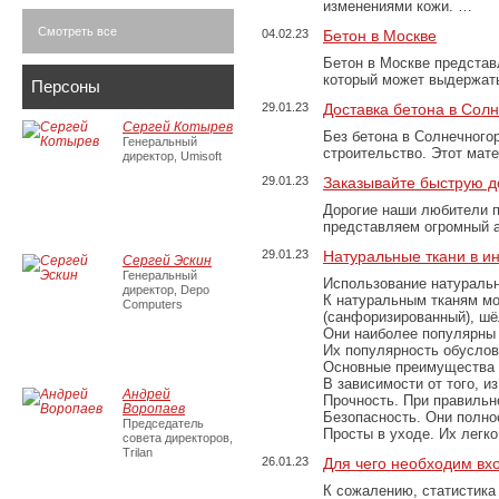
изменениями кожи. …
Смотреть все
04.02.23
Бетон в Москве
Бетон в Москве представ
который может выдержать
Персоны
29.01.23
Доставка бетона в Сол
Сергей Котырев
Без бетона в Солнечного
Генеральный
строительство. Этот мат
директор, Umisoft
29.01.23
Заказывайте быструю д
Дорогие наши любители 
представляем огромный а
29.01.23
Натуральные ткани в и
Сергей Эскин
Генеральный
Использование натуральн
директор, Depo
К натуральным тканям мо
Computers
(санфоризированный), шёл
Они наиболее популярны 
Их популярность обусловл
Основные преимущества
В зависимости от того, и
Андрей
Прочность. При правильно
Воропаев
Безопасность. Они полно
Председатель
Просты в уходе. Их легк
совета директоров,
Trilan
26.01.23
Для чего необходим вх
К сожалению, статистика