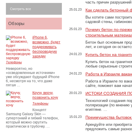
часть причин разрушений
Смотреть все
25.01.23
Как сделать бетонный 
Вы хотите сами построит
садовой стены, габионов
Обзоры
25.01.23
Почему бетон по-преж
строительным материа
iPhone 6,
возможно, будет
Бетон был основным прод
лет, и сегодня он остае
поддерживать
беспроводную
24.01.23
Купить бетон на грани
зарядку
Купить бетон на гранитно
Телефоны
любые серьезные строит
Невероятно, но
«осведомленные источники»
24.01.23
Работа в Израиле вака
уже обсуждают будущий iPhone
6, несмотря на то, что даже
Работа в Израиле по вак
пятая …
сайте, поможет вам нача
Кручу, верчу,
20.01.23
ИСТОКИ СОЗДАНИЯ П
позвонить хочу
Технологией создания по
Телефоны
поляризации (по мнению 
египтяне. …
Концепт
Samsung Galaxy Skin —
15.01.23
Преимущества бытовок 
супертонкий и гибкий телефон,
который можно скрутить
Арендуйте или приобретай
практически в трубочку. …
предложить самые разно