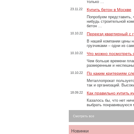
только …
23.11.22
Купить бетон в Москве
Попробуем представить, 
нибудь строительной ком
бетон …
10.10.22
Переезд квартирный с 
В нашей компании цены н
грузчиками – одни из са
10.10.22
Что можно посмотреть с
Чем больше времени план
размеренным и неспешны
10.10.22
По каким критериям сл
Металлопрокат пользуетс
так и организаций. Высо
18.09.22
Как правильно купить к
Казалось бы, что нет нич
выбрать понравившуюся 
Смотреть все
Новинки