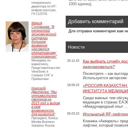
генерального
1000 единиц).
директора по ИТ-
инфраструктуре,
ГК CUSTIS
Добавить комментарий
Мария
Соловьева: "В
непростой
Для отправки комментария вам 
экономической
ситуации
большое
внимание
Новости
уделяется
оперативному
планированию"
Менеджер по
20.12.23
Как выбрать службу дос
маркетингу,
разочароваться?
Представительство
ViewSonic в
Посмотрите – как выгляд
странах СНГ и
Используются авторские
Прибалтики
18.09.23
«РОССИЯ-КАЗАХСТАН
Никоалй
ИНСТИТУТА МЕДИАЦИИ
Дмитриев: "Мы
оптимистично
Среди важных тем обсуж
смотрим на
медиации в странах ЕАЭ
2015 год и видим
«Международный опыт …
в нем
возможности
05.03.23
Игольчатый RF-лифтинг
для развития"
Президент, Konica
Клиника «Акварель» пред
Minolta Business
лифтинг, который позвол
Solutions Russia