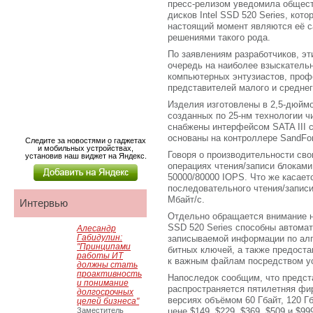
пресс-релизом уведомила общест
дисков Intel SSD 520 Series, кото
настоящий момент являются её 
решениями такого рода.
По заявлениям разработчиков, эт
очередь на наиболее взыскательн
компьютерных энтузиастов, проф
представителей малого и среднег
Изделия изготовлены в 2,5-дюйм
созданных по 25-нм технологии 
снабжены интерфейсом SATA III с
основаны на контроллере SandFor
Следите за новостями о гаджетах
и мобильных устройствах,
Говоря о производительности сво
установив наш виджет на Яндекс.
операциях чтения/записи блоками
50000/80000 IOPS. Что же касает
последовательного чтения/записи,
Мбайт/с.
Интервью
Отдельно обращается внимание на
SSD 520 Series способны автома
Алесандр
Габидулин:
записываемой информации по алг
"Принципами
битных ключей, а также предост
работы ИТ
к важным файлам посредством ус
должны стать
проактивность
Напоследок сообщим, что предст
и понимание
распространяется пятилетняя фир
долгосрочных
версиях объёмом 60 Гбайт, 120 Гба
целей бизнеса"
Заместитель
цене $149, $229, $369, $509 и $99