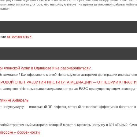
ержка двух навигационных систем и возможность переключения между ними повышает т
мии энергии аккумулятора, что напрямую влияет на время автономной работы мобиль
вания.
димо
авторизоваться
.
ки японской кухни в Одинцове и не разочароваться?
айт компании? Как оформлено меню? Используются авторские фотографии или скачен
ИРОВОЙ ОПЫТ РАЗВИТИЯ ИНСТИТУТА МЕДИАЦИИ — ОТ ТЕОРИИ К ПРАКТИ
 находятся: «Использование медиации в странах ЕАЭС при существующем законода
линике Акварель
ет новую услугу — игольчатый RF-лифтинг, который позволяет эффективно бороться 
собой строительный материал, который может выдержать нагрузку в 327 кГс/см2. См
огорске – особенности