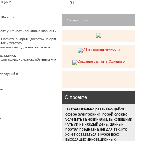
нкции в …
31
 вкус! …
Смотреть все
стоит учитывать основные нюансы их использования, иначе по истечению времени они
 можете выбрать достаточно оригинальные ткани, изготовленные из крапивы, конопли
ток и текстур.
щими плюсами для них являются:
здражения.
ь в домашних условиях обычным утюгом. …
ов зданий и …
 …
О проекте
В стремительно развивающейся
сфере электроники, порой сложно
мо …
уследить за новинками, выходящими
чуть ли не каждый день. Данный
портал предназначен для тех, кто
хочет оставаться в курсе всех
выходящих инновационных