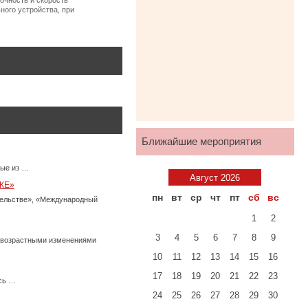
очность и скорость
ного устройства, при
Ближайшие мероприятия
ные из …
Август 2026
КЕ»
пн
вт
ср
чт
пт
сб
вс
тельстве», «Международный
1
2
3
4
5
6
7
8
9
с возрастными изменениями
10
11
12
13
14
15
16
17
18
19
20
21
22
23
есь …
24
25
26
27
28
29
30