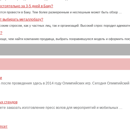
стоятельно за 3-5 дней в Баку?
тся провести в Баку. Тем более размеренным и неспешным может быть обзор …
ет выбирать металлобазу?
оким спросом, как у частных лиц, так и организаций. Высокий спрос породил адекват
ю?
проще, чем найти компанию-продавца, выбрать понравившуюся модель и оформить пок
ти
после проведения здесь в 2014 году Олимпийских игр. Сегодня Олимпийский
ых стендов
ете заказать изготовление пресс волов для мероприятий и мобильных …
ипсет