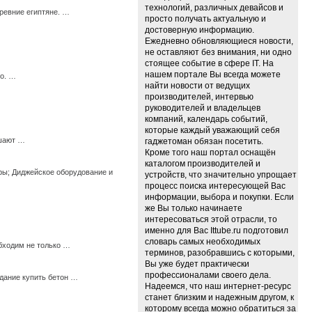
технологий, различных девайсов и
ревние египтяне. …
просто получать актуальную и
достоверную информацию.
Ежедневно обновляющиеся новости,
не оставляют без внимания, ни одно
стоящее событие в сфере IT. На
нашем портале Вы всегда можете
го. …
найти новости от ведущих
производителей, интервью
руководителей и владельцев
компаний, календарь событий,
которые каждый уважающий себя
ешают …
гаджетоман обязан посетить.
Кроме того наш портал оснащён
каталогом производителей и
ры; Диджейское оборудование и
устройств, что значительно упрощает
процесс поиска интересующей Вас
информации, выбора и покупки. Если
же Вы только начинаете
интересоваться этой отрасли, то
именно для Вас Ittube.ru подготовил
словарь самых необходимых
бходим не только …
терминов, разобравшись с которыми,
Вы уже будет практически
профессионалами своего дела.
дание купить бетон …
Надеемся, что наш интернет-ресурс
станет близким и надежным другом, к
которому всегда можно обратиться за