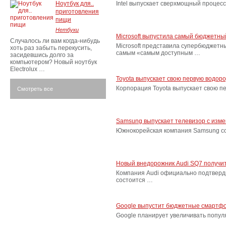
Ноутбук для..
Intel выпускает сверхмощный процес
приготовления
пищи
Нетбуки
Microsoft выпустила самый бюджетн
Случалось ли вам когда-нибудь
Microsoft представила супербюджетн
хоть раз забыть перекусить,
самым «самым доступным …
засидевшись долго за
компьютером? Новый ноутбук
Electrolux …
Toyota выпускает свою первую водор
Корпорация Toyota выпускает свою п
Смотреть все
Samsung выпускает телевизор с изм
Южнокорейская компания Samsung соо
Новый внедорожник Audi SQ7 получит
Компания Audi официально подтверд
состоится …
Google выпустит бюджетные смартфо
Google планирует увеличивать попу