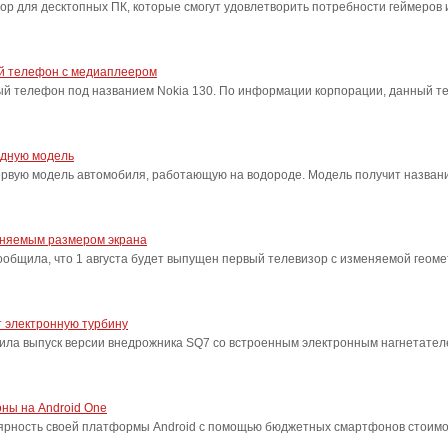
сор для десктопных ПК, которые смогут удовлетворить потребности геймеро
ый телефон с медиаплеером
ый телефон под названием Nokia 130. По информации корпорации, данный т
одную модель
ервую модель автомобиля, работающую на водороде. Модель получит название
еняемым размером экрана
бщила, что 1 августа будет выпущен первый телевизор с изменяемой геоме
 электронную турбину
ила выпуск версии внедрожника SQ7 со встроенным электронным нагнетател
ны на Android One
лярность своей платформы Android с помощью бюджетных смартфонов стоимо