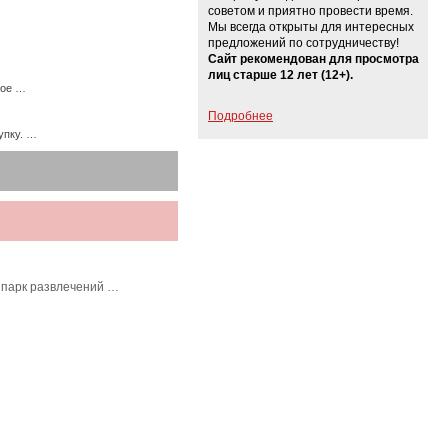
советом и приятно провести время.
Мы всегда открыты для интересных
предложений по сотрудничеству!
Сайт рекомендован для просмотра
лиц старше 12 лет (12+).
ное …
Подробнее
упку. …
 парк развлечений …