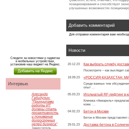
Qualcomm, кстати, отмечает, что подд
позиционирования и способствует эконо
улучшенных возможностях позициониро
Добавить комментарий
Для отправки комментария вам необхо
Новости
Следите за новостями о гаджетах
и мобильных устройствах,
20.12.23
Как выбрать службу достав
установив наш виджет на Яндекс.
Посмотрите – как выглядит с
18.09.23
«РОССИЯ-КАЗАХСТАН. М
Интервью
Среди важных тем обсуждения
опыт …
Алесандр
05.03.23
Игольчатый RF-лифтинг в к
Габидулин:
Клиника «Акварель» предлага
"Принципами
кожи. …
работы ИТ
должны стать
04.02.23
Бетон в Москве
проактивность
и понимание
Бетон в Москве представляет 
долгосрочных
целей бизнеса"
29.01.23
Доставка бетона в Солнечн
Заместитель