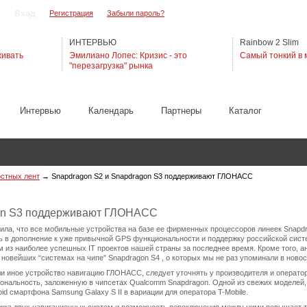
Регистрация
Забыли пароль?
ИНТЕРВЬЮ
Rainbow 2 Slim
живать
Эмилиано Лопес: Кризис - это
Самый тонкий в 
"перезагрузка" рынка
Интервью
Календарь
Партнеры
Каталог
остных лент
→
Snapdragon S2 и Snapdragon S3 поддерживают ГЛОНАСС
gon S3 поддерживают ГЛОНАСС
а, что все мобильные устройства на базе ее фирменных процессоров линеек Snapdr
 в дополнение к уже привычной GPS функциональности и поддержку российской сист
из наиболее успешных IT проектов нашей страны за последнее время. Кроме того, 
овейших “системах на чипе” Snapdragon S4 , о которых мы не раз упоминали в новос
ли иное устройство навигацию ГЛОНАСС, следует уточнять у производителя и оператор
ональность, заложенную в чипсетах Qualcomm Snapdragon. Одной из свежих моделей,
d смартфона Samsung Galaxy S II в вариации для оператора T-Mobile.