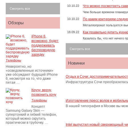
10.10.22
Что можно посмотреть само
Смотреть все
Чем больше времени планируе
10.10.22
По каким критериям следу
Обзоры
Металлопрокат пользуется выс
18.09.22
Как правильно купить кухн
iPhone 6,
Казалось бы, что нет ничего 
возможно, будет
поддерживать
Смотреть все
беспроводную
зарядку
Телефоны
Новинки
Невероятно, но
«осведомленные источники»
уже обсуждают будущий iPhone
Отдых в Сочи: достопримечательнос
6, несмотря на то, что даже
Инфраструктура Сочи преобразилась 
пятая …
Кручу, верчу,
позвонить хочу
Телефоны
Изготовление пресс волов и мобильн
В нашей типография в Москве вы мож
Концепт
Samsung Galaxy Skin —
супертонкий и гибкий телефон,
который можно скрутить
практически в трубочку. …
Intel выпустил новый сверхмощный ч