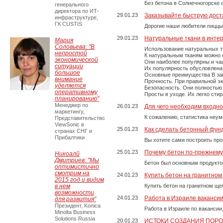
Без бетона в Солнечногорске 
генерального
директора по ИТ-
29.01.23
Заказывайте быструю дост
инфраструктуре,
ГК CUSTIS
Дорогие наши любители пиццы
29.01.23
Натуральные ткани в инте
Мария
Соловьева: "В
Использование натуральных т
непростой
К натуральным тканям можно о
экономической
Они наиболее популярны и чащ
ситуации
Их популярность обусловлена 
большое
Основные преимущества В зави
внимание
Прочность. При правильной экс
уделяется
Безопасность. Они полностью
оперативному
Просты в уходе. Их легко сти
планированию"
Менеджер по
26.01.23
Для чего необходим входно
маркетингу,
К сожалению, статистика неум
Представительство
ViewSonic в
25.01.23
Как сделать бетонный фун
странах СНГ и
Прибалтики
Вы хотите сами построить пр
25.01.23
Почему бетон по-прежнем
Никоалй
Дмитриев: "Мы
Бетон был основным продукто
оптимистично
смотрим на
24.01.23
Купить бетон на гранитно
2015 год и видим
в нем
Купить бетон на гранитном ще
возможности
24.01.23
Работа в Израиле ваканси
для развития"
Президент, Konica
Работа в Израиле по вакансии
Minolta Business
Solutions Russia
20.01.23
ИСТОКИ СОЗДАНИЯ ПОР