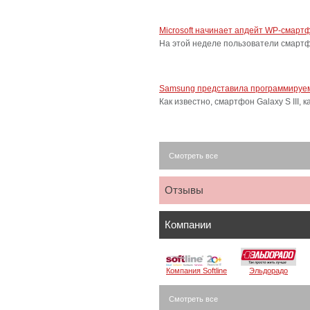
Microsoft начинает апдейт WP-смарт
На этой неделе пользователи смарт
Samsung представила программируем
Как известно, смартфон Galaxy S III
Смотреть все
Отзывы
Компании
Компания Softline
Эльдорадо
Смотреть все