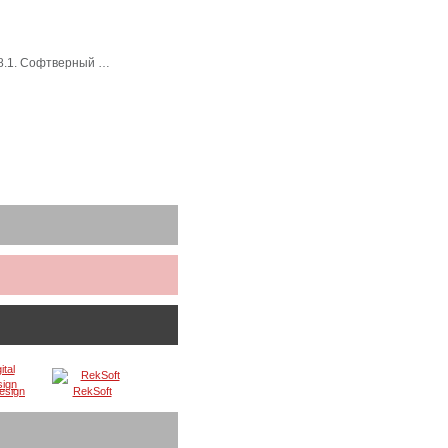
 8.1. Софтверный …
Design
RekSoft