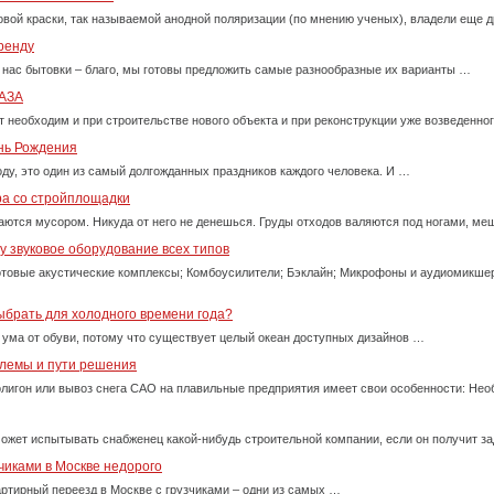
вой краски, так называемой анодной поляризации (по мнению ученых), владели еще д
ренду
 нас бытовки – благо, мы готовы предложить самые разнообразные их варианты …
АЗА
т необходим и при строительстве нового объекта и при реконструкции уже возведенно
ень Рождения
оду, это один из самый долгожданных праздников каждого человека. И …
ра со стройплощадки
ются мусором. Никуда от него не денешься. Груды отходов валяются под ногами, м
 звуковое оборудование всех типов
товые акустические комплексы; Комбоусилители; Бэклайн; Микрофоны и аудиомикше
ыбрать для холодного времени года?
 ума от обуви, потому что существует целый океан доступных дизайнов …
блемы и пути решения
олигон или вывоз снега САО на плавильные предприятия имеет свои особенности: Нео
ожет испытывать снабженец какой-нибудь строительной компании, если он получит за
чиками в Москве недорого
ртирный переезд в Москве с грузчиками – одни из самых …