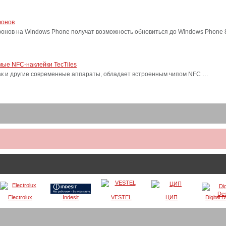
фонов
фонов на Windows Phone получат возможность обновиться до Windows Phone
ые NFC-наклейки TecTiles
, как и другие современные аппараты, обладает встроенным чипом NFC …
Electrolux
Indesit
VESTEL
ЦИП
Digital 