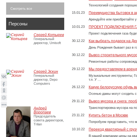
Технологией создания порошко
Смотреть все
15.01.23
Преимущества бытовок в а
Арендуйте или приобретайте у
Персоны
10.01.23
ПРОЕКТ ПОДКЛЮЧЕНИЯ Г
Проект подключения газа буде
Сергей Котырев
Генеральный
30.12.22
Как выбрать подарок на Д
директор, Umisoft
День Рождения бывает раз в г
30.12.22
Вывоз строительного мусо
Ремонтные работы сопровожда
29.12.22
Мы предоставляем в аренду
Сергей Эскин
Генеральный
Музыкальные инструменты; Го
директор, Depo
т.п. У …
Computers
26.12.22
Какую белорусскую обувь в
Осенью дамы могут сходить с
29.11.22
Вывоз мусора и снега: про
Транспортировка мусора на п
Андрей
Воропаев
23.11.22
Купить бетон в Москве
Председатель
совета директоров,
Попробуем представить, что м
Trilan
10.10.22
Переезд квартирный с груз
В нашей компании цены на ква