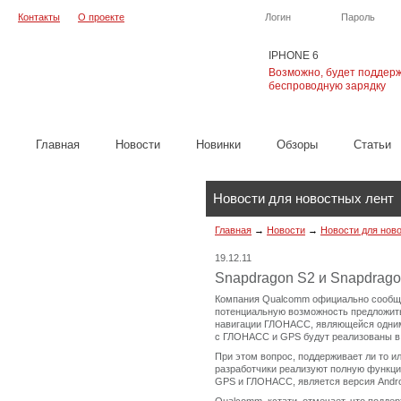
Контакты
О проекте
Логин
Пароль
IPHONE 6
Возможно, будет поддер
беспроводную зарядку
Главная
Новости
Новинки
Обзоры
Cтатьи
Новости для новостных лент
Главная
→
Новости
→
Новости для нов
19.12.11
Snapdragon S2 и Snapdra
Компания Qualcomm официально сообщил
потенциальную возможность предложить
навигации ГЛОНАСС, являющейся одним 
с ГЛОНАСС и GPS будут реализованы в н
При этом вопрос, поддерживает ли то и
разработчики реализуют полную функци
GPS и ГЛОНАСС, является версия Androi