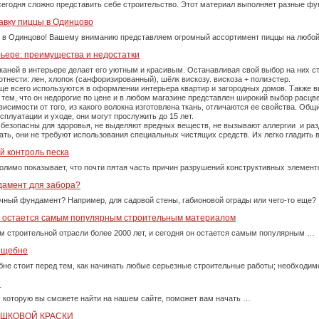
сегодня сложно представить себе строительство. Этот материал выполняет разные фу
авку пиццы в Одинцово
 в Одинцово! Вашему вниманию представляем огромный ассортимент пиццы на любой
рьере: преимущества и недостатки
каней в интерьере делает его уютным и красивым. Останавливая свой выбор на них 
тнести: лен, хлопок (санфоризированный), шёлк вискозу. вискоза + полиэстер.
е всего используются в оформлении интерьера квартир и загородных домов. Также вы
тем, что он недорогие по цене и в любом магазине представлен широкий выбор расцве
симости от того, из какого волокна изготовлена ткань, отличаются ее свойства. Об
плуатации и уходе, они могут прослужить до 15 лет.
 безопасны для здоровья, не выделяют вредных веществ, не вызывают аллергии и ра
рать, они не требуют использования специальных чистящих средств. Их легко гладит
й контроль песка
олимо показывает, что почти пятая часть причин разрушений конструктивных элемент
дамент для забора?
очный фундамент? Например, для садовой стены, габионовой ограды или чего-то еще?
у остается самым популярным строительным материалом
м строительной отрасли более 2000 лет, и сегодня он остается самым популярным …
м щебне
бне стоит перед тем, как начинать любые серьезные строительные работы; необходи
и
, которую вы сможете найти на нашем сайте, поможет вам начать …
ОШКОВОЙ КРАСКИ