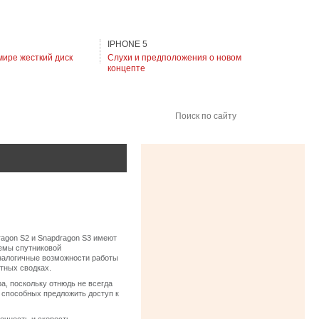
IPHONE 5
мире жесткий диск
Слухи и предположения о новом
концепте
Поиск по сайту
agon S2 и Snapdragon S3 имеют
емы спутниковой
аналогичные возможности работы
тных сводках.
а, поскольку отнюдь не всегда
 способных предложить доступ к