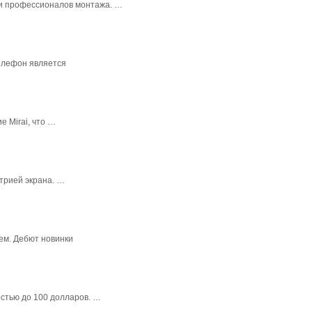
в и профессионалов монтажа. …
елефон является
 Mirai, что …
трией экрана. …
ем. Дебют новинки
стью до 100 долларов. …