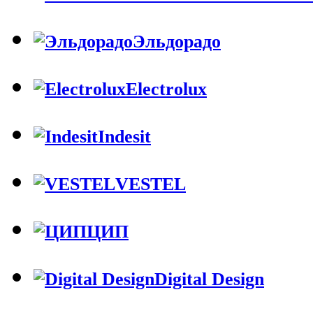
Эльдорадо
Electrolux
Indesit
VESTEL
ЦИП
Digital Design