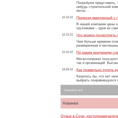
Попробуем представить, 
нибудь строительной ком
бетон …
10.10.22
Переезд квартирный с 
В нашей компании цены н
грузчиками – одни из са
10.10.22
Что можно посмотреть с
Чем больше времени план
размеренным и неспешны
10.10.22
По каким критериям сл
Металлопрокат пользуетс
так и организаций. Высо
18.09.22
Как правильно купить к
Казалось бы, что нет нич
выбрать понравившуюся 
Смотреть все
Новинки
Отдых в Сочи: достопримечател