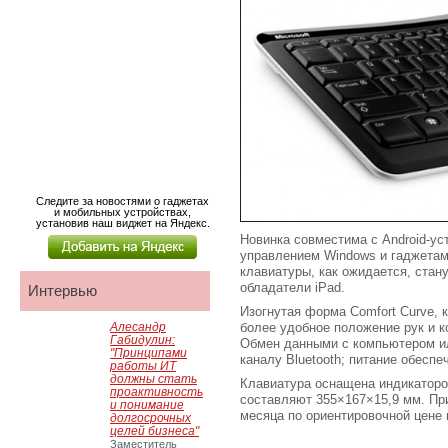
Следите за новостями о гаджетах
и мобильных устройствах,
установив наш виджет на Яндекс.
Новинка совместима с Android-у
управлением Windows и гаджетам
клавиатуры, как ожидается, стан
обладатели iPad.
Интервью
Изогнутая форма Comfort Curve, к
Алесандр
более удобное положение рук и 
Габидулин:
Обмен данными с компьютером и
"Принципами
каналу Bluetooth; питание обесп
работы ИТ
должны стать
Клавиатура оснащена индикаторо
проактивность
составляют 355×167×15,9 мм. Пр
и понимание
месяца по ориентировочной цене 
долгосрочных
целей бизнеса"
Заместитель