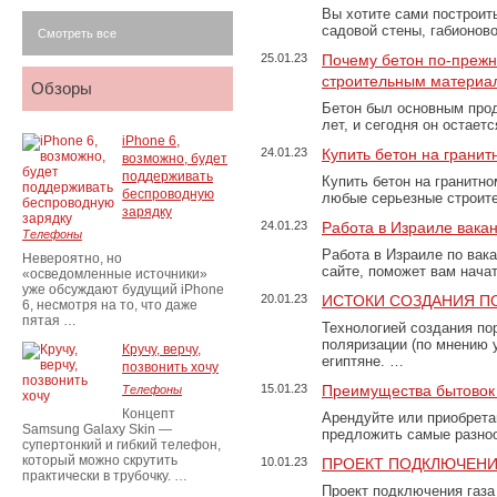
Вы хотите сами построит
садовой стены, габионов
Смотреть все
25.01.23
Почему бетон по-преж
строительным материа
Обзоры
Бетон был основным прод
лет, и сегодня он остае
iPhone 6,
24.01.23
Купить бетон на грани
возможно, будет
поддерживать
Купить бетон на гранитно
беспроводную
любые серьезные строит
зарядку
24.01.23
Работа в Израиле вака
Телефоны
Работа в Израиле по вак
Невероятно, но
сайте, поможет вам нача
«осведомленные источники»
уже обсуждают будущий iPhone
20.01.23
ИСТОКИ СОЗДАНИЯ П
6, несмотря на то, что даже
пятая …
Технологией создания по
поляризации (по мнению 
Кручу, верчу,
египтяне. …
позвонить хочу
15.01.23
Преимущества бытовок 
Телефоны
Концепт
Арендуйте или приобретай
Samsung Galaxy Skin —
предложить самые разно
супертонкий и гибкий телефон,
который можно скрутить
10.01.23
ПРОЕКТ ПОДКЛЮЧЕНИ
практически в трубочку. …
Проект подключения газа