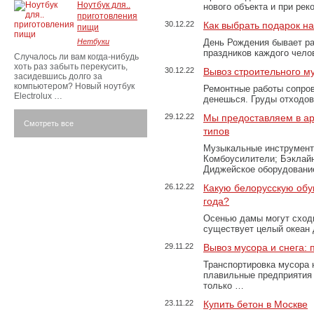
Ноутбук для..
нового объекта и при рек
приготовления
30.12.22
Как выбрать подарок н
пищи
Нетбуки
День Рождения бывает ра
праздников каждого чело
Случалось ли вам когда-нибудь
хоть раз забыть перекусить,
30.12.22
Вывоз строительного м
засидевшись долго за
компьютером? Новый ноутбук
Ремонтные работы сопров
Electrolux …
денешься. Груды отходо
29.12.22
Мы предоставляем в ар
Смотреть все
типов
Музыкальные инструменты
Комбоусилители; Бэклай
Диджейское оборудование
26.12.22
Какую белорусскую обу
года?
Осенью дамы могут сходи
существует целый океан
29.11.22
Вывоз мусора и снега:
Транспортировка мусора 
плавильные предприятия 
только …
23.11.22
Купить бетон в Москве