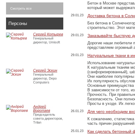
Бетон в Москве представ
который может выдержать
Смотреть все
29.01.23
Доставка бетона в Сол
Персоны
Без бетона в Солнечного
строительство. Этот мат
Сергей Котырев
29.01.23
Заказывайте быструю д
Генеральный
директор, Umisoft
Дорогие наши любители 
представляем огромный а
29.01.23
Натуральные ткани в и
Использование натуральн
К натуральным тканям мо
Сергей Эскин
(санфоризированный), шёл
Генеральный
Они наиболее популярны 
директор, Depo
Их популярность обусловл
Computers
Основные преимущества
В зависимости от того, и
Прочность. При правильно
Безопасность. Они полно
Просты в уходе. Их легк
Андрей
Воропаев
26.01.23
Для чего необходим вх
Председатель
совета директоров,
К сожалению, статистика
Trilan
часть причин разрушений
25.01.23
Как сделать бетонный 