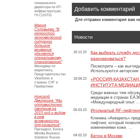
генерального
директора по ИТ-
Добавить комментарий
инфраструктуре,
ГК CUSTIS
Для отправки комментария вам 
Мария
Соловьева: "В
непростой
Новости
экономической
ситуации
большое
внимание
20.12.23
Как выбрать службу дос
уделяется
оперативному
разочароваться?
планированию"
Посмотрите – как выгляд
Менеджер по
маркетингу,
Используются авторские
Представительство
ViewSonic в
18.09.23
«РОССИЯ-КАЗАХСТАН
странах СНГ и
ИНСТИТУТА МЕДИАЦИИ
Прибалтики
Среди важных тем обсуж
Никоалй
медиации в странах ЕАЭ
Дмитриев: "Мы
«Международный опыт …
оптимистично
смотрим на
05.03.23
Игольчатый RF-лифтинг
2015 год и видим
в нем
Клиника «Акварель» пред
возможности
лифтинг, который позвол
для развития"
изменениями кожи. …
Президент, Konica
Minolta Business
04.02.23
Бетон в Москве
Solutions Russia