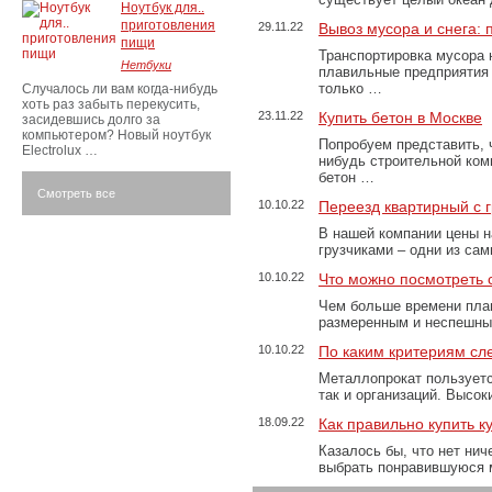
Ноутбук для..
приготовления
29.11.22
Вывоз мусора и снега:
пищи
Транспортировка мусора 
Нетбуки
плавильные предприятия 
только …
Случалось ли вам когда-нибудь
хоть раз забыть перекусить,
23.11.22
Купить бетон в Москве
засидевшись долго за
компьютером? Новый ноутбук
Попробуем представить, 
Electrolux …
нибудь строительной ком
бетон …
Смотреть все
10.10.22
Переезд квартирный с 
В нашей компании цены н
грузчиками – одни из са
10.10.22
Что можно посмотреть с
Чем больше времени план
размеренным и неспешны
10.10.22
По каким критериям сл
Металлопрокат пользуетс
так и организаций. Высо
18.09.22
Как правильно купить к
Казалось бы, что нет нич
выбрать понравившуюся 