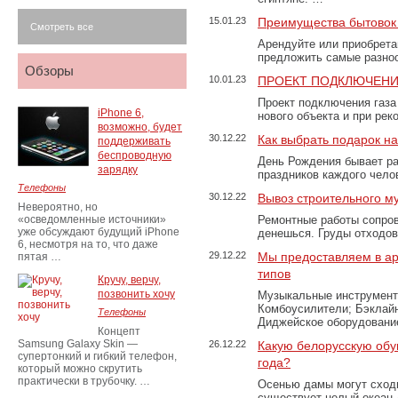
15.01.23
Преимущества бытовок 
Смотреть все
Арендуйте или приобретай
предложить самые разно
Обзоры
10.01.23
ПРОЕКТ ПОДКЛЮЧЕНИ
Проект подключения газа
iPhone 6,
нового объекта и при рек
возможно, будет
30.12.22
Как выбрать подарок н
поддерживать
беспроводную
День Рождения бывает ра
зарядку
праздников каждого чело
Телефоны
30.12.22
Вывоз строительного м
Невероятно, но
«осведомленные источники»
Ремонтные работы сопров
уже обсуждают будущий iPhone
денешься. Груды отходо
6, несмотря на то, что даже
29.12.22
Мы предоставляем в ар
пятая …
типов
Кручу, верчу,
позвонить хочу
Музыкальные инструменты
Комбоусилители; Бэклай
Телефоны
Диджейское оборудование
Концепт
Samsung Galaxy Skin —
26.12.22
Какую белорусскую обу
супертонкий и гибкий телефон,
года?
который можно скрутить
практически в трубочку. …
Осенью дамы могут сходи
существует целый океан