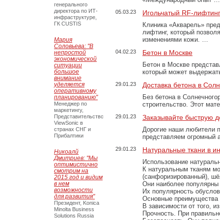
генерального
директора по ИТ-
05.03.23
Игольчатый RF-лифтинг
инфраструктуре,
ГК CUSTIS
Клиника «Акварель» пред
лифтинг, который позвол
изменениями кожи. …
Мария
Соловьева: "В
04.02.23
Бетон в Москве
непростой
экономической
Бетон в Москве представ
ситуации
большое
который может выдержать
внимание
уделяется
29.01.23
Доставка бетона в Сол
оперативному
Без бетона в Солнечного
планированию"
Менеджер по
строительство. Этот мат
маркетингу,
Представительство
29.01.23
Заказывайте быструю д
ViewSonic в
Дорогие наши любители 
странах СНГ и
Прибалтики
представляем огромный а
29.01.23
Натуральные ткани в и
Никоалй
Дмитриев: "Мы
Использование натуральн
оптимистично
К натуральным тканям мо
смотрим на
(санфоризированный), шёл
2015 год и видим
в нем
Они наиболее популярны 
возможности
Их популярность обусловл
для развития"
Основные преимущества
Президент, Konica
В зависимости от того, и
Minolta Business
Прочность. При правильно
Solutions Russia