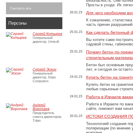
Безопасность. Они полно
Просты в уходе. Их легк
Смотреть все
26.01.23
Для чего необходим вх
К сожалению, статистика
Персоны
часть причин разрушений
25.01.23
Как сделать бетонный 
Сергей Котырев
Генеральный
Вы хотите сами построит
директор, Umisoft
садовой стены, габионов
25.01.23
Почему бетон по-преж
строительным материа
Бетон был основным прод
лет, и сегодня он остае
Сергей Эскин
Генеральный
24.01.23
Купить бетон на грани
директор, Depo
Computers
Купить бетон на гранитно
любые серьезные строит
24.01.23
Работа в Израиле вака
Работа в Израиле по вак
Андрей
сайте, поможет вам нача
Воропаев
Председатель
20.01.23
ИСТОКИ СОЗДАНИЯ П
совета директоров,
Trilan
Технологией создания по
поляризации (по мнению 
египтяне. …