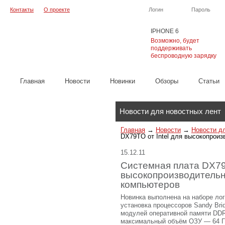
Контакты
О проекте
Логин
Пароль
IPHONE 6
Возможно, будет
поддерживать
беспроводную зарядку
Главная
Новости
Новинки
Обзоры
Cтатьи
Каталог
Новости для новостных лент
Главная
→
Новости
→
Новости д
DX79TO от Intel для высокопрои
15.12.11
Системная плата DX79T
высокопроизводитель
компьютеров
Новинка выполнена на наборе лог
установка процессоров Sandy Bri
модулей оперативной памяти DDR
максимальный объём ОЗУ — 64 Г