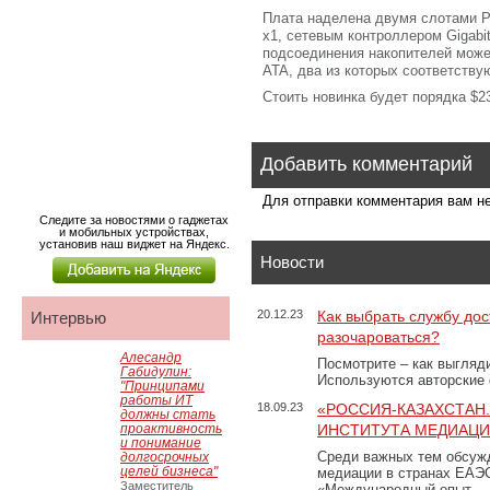
Плата наделена двумя слотами PC
x1, сетевым контроллером Gigabit
подсоединения накопителей может
ATA, два из которых соответствую
Стоить новинка будет порядка $2
Добавить комментарий
Для отправки комментария вам 
Следите за новостями о гаджетах
и мобильных устройствах,
установив наш виджет на Яндекс.
Новости
20.12.23
Как выбрать службу дос
Интервью
разочароваться?
Алесандр
Посмотрите – как выгляд
Габидулин:
Используются авторские
"Принципами
работы ИТ
18.09.23
«РОССИЯ-КАЗАХСТАН
должны стать
проактивность
ИНСТИТУТА МЕДИАЦИИ
и понимание
Среди важных тем обсуж
долгосрочных
целей бизнеса"
медиации в странах ЕАЭ
Заместитель
«Международный опыт …