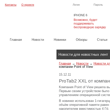
Контакты
О проекте
Логин
Пароль
IPHONE 6
Возможно, будет
поддерживать
беспроводную зарядку
Главная
Новости
Новинки
Обзоры
Cтатьи
Каталог
Новости для новостных лент
Главная
→
Новости
→
Новости д
компании Point of View
15.12.11
ProTab2 XXL от компани
Компания Point of View решила в
Первым своим устройством было 
управлением операционной систем
В новинке использован 1-гигагер
объём оперативной памяти равен
накопителем вместимостью 4 Гб;