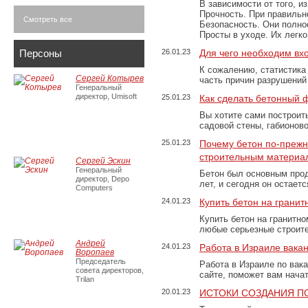
В зависимости от того, и
Прочность. При правильно
Смотреть все
Безопасность. Они полно
Просты в уходе. Их легк
Персоны
26.01.23
Для чего необходим вх
К сожалению, статистика
Сергей Котырев
часть причин разрушений
Генеральный
директор, Umisoft
25.01.23
Как сделать бетонный 
Вы хотите сами построит
садовой стены, габионов
25.01.23
Почему бетон по-преж
строительным материа
Сергей Эскин
Генеральный
Бетон был основным прод
директор, Depo
лет, и сегодня он остае
Computers
24.01.23
Купить бетон на грани
Купить бетон на гранитно
любые серьезные строит
Андрей
24.01.23
Работа в Израиле вака
Воропаев
Председатель
Работа в Израиле по вак
совета директоров,
сайте, поможет вам нача
Trilan
20.01.23
ИСТОКИ СОЗДАНИЯ П