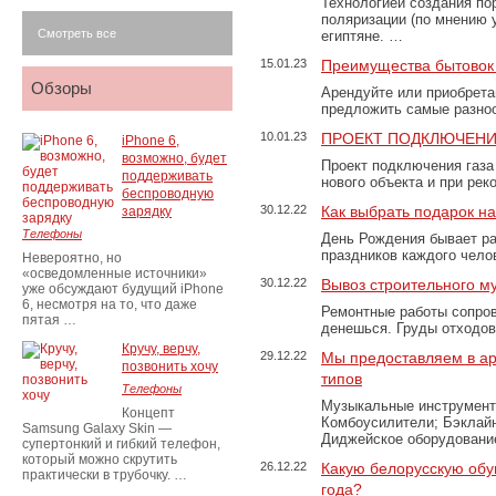
Технологией создания по
поляризации (по мнению 
Смотреть все
египтяне. …
15.01.23
Преимущества бытовок 
Обзоры
Арендуйте или приобретай
предложить самые разно
10.01.23
ПРОЕКТ ПОДКЛЮЧЕНИ
iPhone 6,
возможно, будет
Проект подключения газа
поддерживать
нового объекта и при рек
беспроводную
30.12.22
Как выбрать подарок н
зарядку
Телефоны
День Рождения бывает ра
праздников каждого чело
Невероятно, но
«осведомленные источники»
30.12.22
Вывоз строительного м
уже обсуждают будущий iPhone
6, несмотря на то, что даже
Ремонтные работы сопров
пятая …
денешься. Груды отходо
Кручу, верчу,
29.12.22
Мы предоставляем в ар
позвонить хочу
типов
Телефоны
Музыкальные инструменты
Концепт
Комбоусилители; Бэклай
Samsung Galaxy Skin —
Диджейское оборудование
супертонкий и гибкий телефон,
который можно скрутить
26.12.22
Какую белорусскую обу
практически в трубочку. …
года?