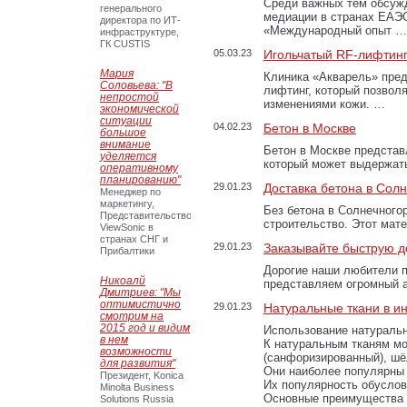
Среди важных тем обсуж
генерального
медиации в странах ЕАЭ
директора по ИТ-
«Международный опыт …
инфраструктуре,
ГК CUSTIS
05.03.23
Игольчатый RF-лифтинг
Мария
Клиника «Акварель» пред
Соловьева: "В
лифтинг, который позвол
непростой
изменениями кожи. …
экономической
ситуации
04.02.23
Бетон в Москве
большое
внимание
Бетон в Москве представ
уделяется
который может выдержать
оперативному
планированию"
29.01.23
Доставка бетона в Сол
Менеджер по
маркетингу,
Без бетона в Солнечного
Представительство
строительство. Этот мат
ViewSonic в
странах СНГ и
29.01.23
Заказывайте быструю д
Прибалтики
Дорогие наши любители 
Никоалй
представляем огромный а
Дмитриев: "Мы
оптимистично
29.01.23
Натуральные ткани в и
смотрим на
2015 год и видим
Использование натуральн
в нем
К натуральным тканям мо
возможности
(санфоризированный), шёл
для развития"
Они наиболее популярны 
Президент, Konica
Их популярность обусловл
Minolta Business
Основные преимущества
Solutions Russia