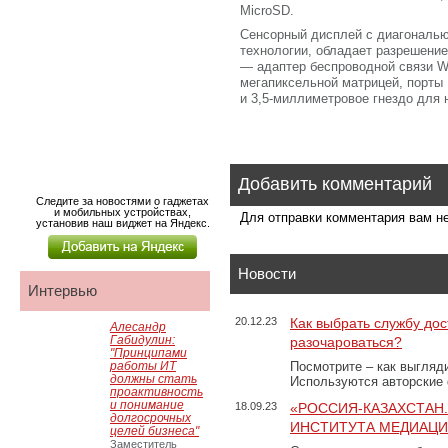
MicroSD.
Сенсорный дисплей с диагональю
технологии, обладает разрешение
— адаптер беспроводной связи Wi-F
мегапиксельной матрицей, порты 
и 3,5-миллиметровое гнездо для 
Добавить комментарий
Следите за новостями о гаджетах
и мобильных устройствах,
Для отправки комментария вам 
установив наш виджет на Яндекс.
Новости
Интервью
20.12.23
Как выбрать службу дос
Алесандр
Габидулин:
разочароваться?
"Принципами
работы ИТ
Посмотрите – как выгляд
должны стать
Используются авторские
проактивность
и понимание
18.09.23
«РОССИЯ-КАЗАХСТАН
долгосрочных
ИНСТИТУТА МЕДИАЦИИ
целей бизнеса"
Заместитель