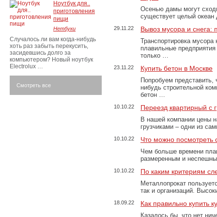
Ноутбук для..
Осенью дамы могут сходи
приготовления
существует целый океан
пищи
29.11.22
Вывоз мусора и снега:
Нетбуки
Случалось ли вам когда-нибудь
Транспортировка мусора 
хоть раз забыть перекусить,
плавильные предприятия 
засидевшись долго за
только …
компьютером? Новый ноутбук
Electrolux …
23.11.22
Купить бетон в Москве
Попробуем представить, 
Смотреть все
нибудь строительной ком
бетон …
10.10.22
Переезд квартирный с 
В нашей компании цены н
грузчиками – одни из са
10.10.22
Что можно посмотреть с
Чем больше времени план
размеренным и неспешны
10.10.22
По каким критериям сл
Металлопрокат пользуетс
так и организаций. Высо
18.09.22
Как правильно купить к
Казалось бы, что нет нич