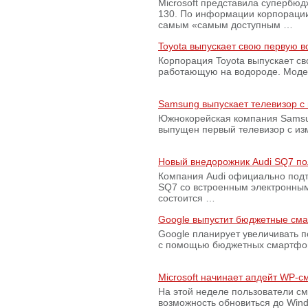
Microsoft представила супербю
130. По информации корпораци
самым «самым доступным …
Toyota выпускает свою первую 
Корпорация Toyota выпускает с
работающую на водороде. Модель
Samsung выпускает телевизор 
Южнокорейская компания Samsun
выпущен первый телевизор с из
Новый внедорожник Audi SQ7 по
Компания Audi официально подт
SQ7 со встроенным электронным
состоится …
Google выпустит бюджетные сма
Google планирует увеличивать 
с помощью бюджетных смартфон
Microsoft начинает апдейт WP-
На этой неделе пользователи с
возможность обновиться до Win