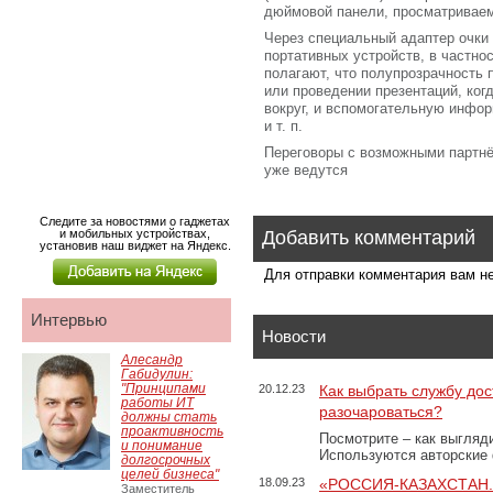
дюймовой панели, просматриваем
Через специальный адаптер очки 
портативных устройств, в частно
полагают, что полупрозрачность п
или проведении презентаций, когд
вокруг, и вспомогательную инфо
и т. п.
Переговоры с возможными партнё
уже ведутся
Следите за новостями о гаджетах
и мобильных устройствах,
Добавить комментарий
установив наш виджет на Яндекс.
Для отправки комментария вам 
Интервью
Новости
Алесандр
Габидулин:
"Принципами
20.12.23
Как выбрать службу дос
работы ИТ
разочароваться?
должны стать
проактивность
Посмотрите – как выгляд
и понимание
Используются авторские
долгосрочных
целей бизнеса"
18.09.23
«РОССИЯ-КАЗАХСТАН
Заместитель