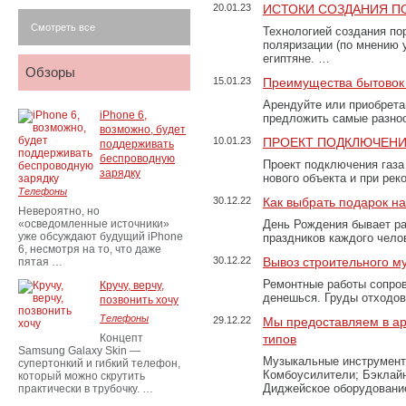
20.01.23
ИСТОКИ СОЗДАНИЯ П
Смотреть все
Технологией создания по
поляризации (по мнению 
египтяне. …
Обзоры
15.01.23
Преимущества бытовок 
Арендуйте или приобретай
iPhone 6,
предложить самые разно
возможно, будет
10.01.23
ПРОЕКТ ПОДКЛЮЧЕНИ
поддерживать
беспроводную
Проект подключения газа
зарядку
нового объекта и при рек
Телефоны
30.12.22
Как выбрать подарок н
Невероятно, но
«осведомленные источники»
День Рождения бывает ра
уже обсуждают будущий iPhone
праздников каждого чело
6, несмотря на то, что даже
30.12.22
Вывоз строительного м
пятая …
Ремонтные работы сопров
Кручу, верчу,
денешься. Груды отходо
позвонить хочу
Телефоны
29.12.22
Мы предоставляем в ар
Концепт
типов
Samsung Galaxy Skin —
Музыкальные инструменты
супертонкий и гибкий телефон,
Комбоусилители; Бэклай
который можно скрутить
Диджейское оборудование
практически в трубочку. …