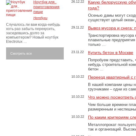
26.12.22
Какую белорусскую обу
Ноутбук для..
приготовления
года?
пищи
Осенью дамы могут сходи
Нетбуки
существует целый океан
Случалось ли вам когда-нибудь
29.11.22
Вывоз мусора и снега:
хоть раз забыть перекусить,
засидевшись долго за
Транспортировка мусора 
компьютером? Новый ноутбук
плавильные предприятия 
Electrolux …
только …
23.11.22
Купить бетон в Москве
Смотреть все
Попробуем представить, 
нибудь строительной ком
бетон …
10.10.22
Переезд квартирный с 
В нашей компании цены н
грузчиками – одни из са
10.10.22
Что можно посмотреть с
Чем больше времени план
размеренным и неспешны
10.10.22
По каким критериям сл
Металлопрокат пользуетс
так и организаций. Высо