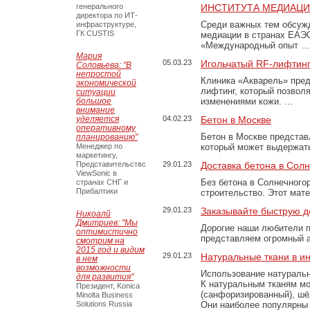
генерального
ИНСТИТУТА МЕДИАЦИИ
директора по ИТ-
Среди важных тем обсуж
инфраструктуре,
ГК CUSTIS
медиации в странах ЕАЭ
«Международный опыт …
Мария
05.03.23
Игольчатый RF-лифтинг
Соловьева: "В
непростой
Клиника «Акварель» пред
экономической
лифтинг, который позвол
ситуации
большое
изменениями кожи. …
внимание
уделяется
04.02.23
Бетон в Москве
оперативному
Бетон в Москве представ
планированию"
Менеджер по
который может выдержать
маркетингу,
Представительство
29.01.23
Доставка бетона в Сол
ViewSonic в
Без бетона в Солнечного
странах СНГ и
Прибалтики
строительство. Этот мат
29.01.23
Заказывайте быструю д
Никоалй
Дмитриев: "Мы
Дорогие наши любители 
оптимистично
представляем огромный а
смотрим на
2015 год и видим
29.01.23
Натуральные ткани в и
в нем
возможности
Использование натуральн
для развития"
К натуральным тканям мо
Президент, Konica
(санфоризированный), шёл
Minolta Business
Solutions Russia
Они наиболее популярны 