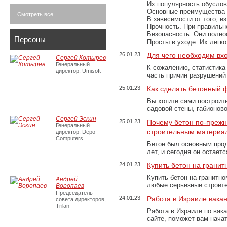
Их популярность обусловл
Основные преимущества
Смотреть все
В зависимости от того, и
Прочность. При правильно
Безопасность. Они полно
Персоны
Просты в уходе. Их легк
26.01.23
Для чего необходим вх
Сергей Котырев
Генеральный
К сожалению, статистика
директор, Umisoft
часть причин разрушений
25.01.23
Как сделать бетонный 
Вы хотите сами построит
садовой стены, габионов
Сергей Эскин
25.01.23
Почему бетон по-преж
Генеральный
строительным материа
директор, Depo
Computers
Бетон был основным прод
лет, и сегодня он остае
24.01.23
Купить бетон на грани
Купить бетон на гранитно
Андрей
любые серьезные строит
Воропаев
Председатель
24.01.23
Работа в Израиле вака
совета директоров,
Trilan
Работа в Израиле по вак
сайте, поможет вам нача