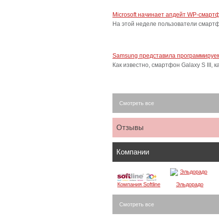
Microsoft начинает апдейт WP-смарт
На этой неделе пользователи смарт
Samsung представила программируем
Как известно, смартфон Galaxy S III
Смотреть все
Отзывы
Компании
Компания Softline
Эльдорадо
Смотреть все