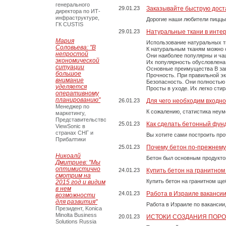
генерального
29.01.23
Заказывайте быструю дост
директора по ИТ-
инфраструктуре,
Дорогие наши любители пиццы
ГК CUSTIS
29.01.23
Натуральные ткани в инте
Мария
Использование натуральных т
Соловьева: "В
К натуральным тканям можно о
непростой
Они наиболее популярны и чащ
экономической
Их популярность обусловлена 
ситуации
Основные преимущества В зави
большое
Прочность. При правильной экс
внимание
Безопасность. Они полностью
уделяется
Просты в уходе. Их легко сти
оперативному
планированию"
26.01.23
Для чего необходим входно
Менеджер по
К сожалению, статистика неум
маркетингу,
Представительство
25.01.23
Как сделать бетонный фун
ViewSonic в
странах СНГ и
Вы хотите сами построить пр
Прибалтики
25.01.23
Почему бетон по-прежнем
Никоалй
Бетон был основным продукто
Дмитриев: "Мы
оптимистично
24.01.23
Купить бетон на гранитно
смотрим на
Купить бетон на гранитном ще
2015 год и видим
в нем
24.01.23
Работа в Израиле ваканси
возможности
для развития"
Работа в Израиле по вакансии
Президент, Konica
Minolta Business
20.01.23
ИСТОКИ СОЗДАНИЯ ПОР
Solutions Russia