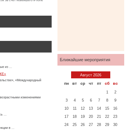
ок за счет новейшего iPhone
Ближайшие мероприятия
ные из …
КЕ»
Август 2026
тельстве», «Международный
пн
вт
ср
чт
пт
сб
вс
1
2
с возрастными изменениями
3
4
5
6
7
8
9
10
11
12
13
14
15
16
есь …
17
18
19
20
21
22
23
24
25
26
27
28
29
30
нкции в …