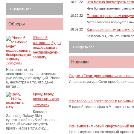
10.10.22
Что можно посмотреть само
Чем больше времени планируе
Смотреть все
10.10.22
По каким критериям следу
Металлопрокат пользуется выс
Обзоры
18.09.22
Как правильно купить кухн
Казалось бы, что нет ничего 
iPhone 6,
возможно, будет
Смотреть все
поддерживать
беспроводную
зарядку
Новинки
Телефоны
Невероятно, но
«осведомленные источники»
Отдых в Сочи: достопримечательнос
уже обсуждают будущий iPhone
Инфраструктура Сочи преобразилась 
6, несмотря на то, что даже
пятая …
Кручу, верчу,
позвонить хочу
Изготовление пресс волов и мобильн
Телефоны
В нашей типография в Москве вы мож
Концепт
Samsung Galaxy Skin —
супертонкий и гибкий телефон,
который можно скрутить
Intel выпустил новый сверхмощный ч
практически в трубочку. …
Intel выпускает сверхмощный процес