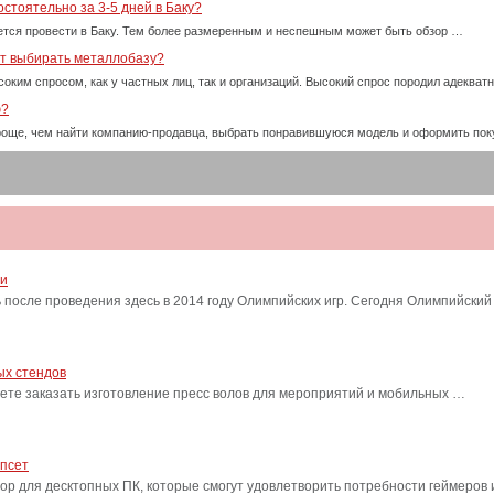
стоятельно за 3-5 дней в Баку?
тся провести в Баку. Тем более размеренным и неспешным может быть обзор …
ет выбирать металлобазу?
оким спросом, как у частных лиц, так и организаций. Высокий спрос породил адекват
ю?
проще, чем найти компанию-продавца, выбрать понравившуюся модель и оформить пок
ти
после проведения здесь в 2014 году Олимпийских игр. Сегодня Олимпийский
ых стендов
ете заказать изготовление пресс волов для мероприятий и мобильных …
ипсет
сор для десктопных ПК, которые смогут удовлетворить потребности геймеро