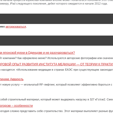
нта начала процесса корейская компания вполне может попытаться пополнить этот спис
примеру, iPad следующего поколения, дебют которого ожидается в начале 2012 года.
димо
авторизоваться
.
ки японской кухни в Одинцове и не разочароваться?
айт компании? Как оформлено меню? Используются авторские фотографии или скачен
ИРОВОЙ ОПЫТ РАЗВИТИЯ ИНСТИТУТА МЕДИАЦИИ — ОТ ТЕОРИИ К ПРАКТИ
 находятся: «Использование медиации в странах ЕАЭС при существующем законода
линике Акварель
ет новую услугу — игольчатый RF-лифтинг, который позволяет эффективно бороться 
собой строительный материал, который может выдержать нагрузку в 327 кГс/см2. См
огорске – особенности
сегодня сложно представить себе строительство. Этот материал выполняет разные фу