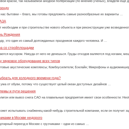
вой краски, так называемой анодной поляризации (по мнению ученых), владели еще д
ренду
 нас бытовки – благо, мы готовы предложить самые разнообразные их варианты …
АЗА
т необходим и при строительстве нового объекта и при реконструкции уже возведенно
ень Рождения
оду, это один из самый долгожданных праздников каждого человека. И …
ра со стройплощадки
ются мусором. Никуда от него не денешься. Груды отходов валяются под ногами, м
 звуковое оборудование всех типов
товые акустические комплексы; Комбоусилители; Бэклайн; Микрофоны и аудиомикше
ыбрать для холодного времени года?
 ума от обуви, потому что существует целый океан доступных дизайнов …
блемы и пути решения
олигон или вывоз снега САО на плавильные предприятия имеет свои особенности: Нео
ожет испытывать снабженец какой-нибудь строительной компании, если он получит за
чиками в Москве недорого
ртирный переезд в Москве с грузчиками – одни из самых …