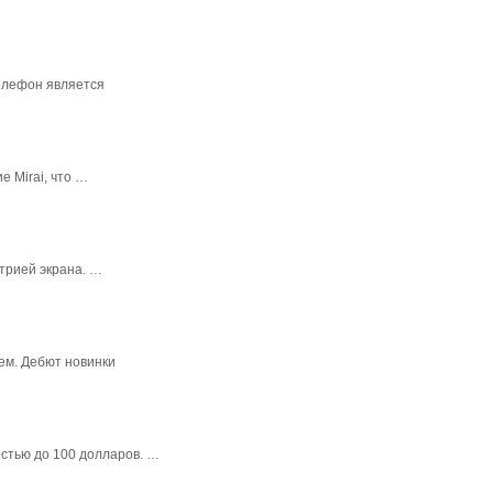
елефон является
 Mirai, что …
трией экрана. …
ем. Дебют новинки
стью до 100 долларов. …