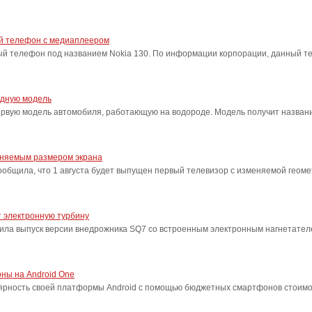
ый телефон с медиаплеером
ый телефон под названием Nokia 130. По информации корпорации, данный т
одную модель
ервую модель автомобиля, работающую на водороде. Модель получит название
еняемым размером экрана
бщила, что 1 августа будет выпущен первый телевизор с изменяемой геоме
 электронную турбину
ила выпуск версии внедрожника SQ7 со встроенным электронным нагнетател
ны на Android One
лярность своей платформы Android с помощью бюджетных смартфонов стоимо