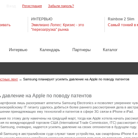
Регистрация
Забыли пароль?
ИНТЕРВЬЮ
Rainbow 2 Slim
живать
Эмилиано Лопес: Кризис - это
Самый тонкий в 
"перезагрузка" рынка
Интервью
Календарь
Партнеры
Каталог
остных лент
→
Samsung планирует усилить давление на Apple по поводу патентов
 давление на Apple по поводу патентов
артфонов лишь разогревает аппетиты Samsung Electronics и позволяет увереннее чув
южнокорейскому IT гиганту удалось добиться более раннего рассмотрения дела в австр
шении принадлежащих ему технологий и патентов в сфере 3G связи в iPhone и iPad.
ия по этому делу намечены на грядущий март, тогда как Apple хотела начать рассма
сия по международной торговле США (International Trade Commission, ITC) рассмотрит
Samsung, очевидно, надеется усилить давление на своих оппонентов в будущем году.
й Samsung в австралийском суде служат такие устройства, как смартфоны iPhone 4 