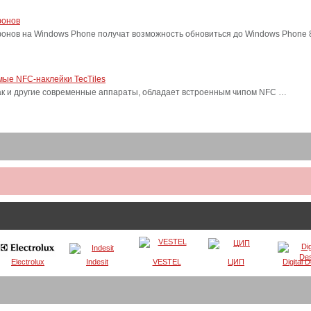
фонов
фонов на Windows Phone получат возможность обновиться до Windows Phone
ые NFC-наклейки TecTiles
, как и другие современные аппараты, обладает встроенным чипом NFC …
Electrolux
Indesit
VESTEL
ЦИП
Digital 