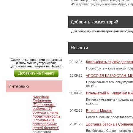
компьютер iPad 2. Кроме того, до моме
4S и других грядущих новинок Apple, к 
Добавить комментарий
Для отправки комментария вам необхо
Новости
Следите за новостями о гаджетах
20.12.23
Как выбрать службу достав
и мобильных устройствах,
установив наш виджет на Яндекс.
Посмотрите – как выглядит с
18.09.23
«РОССИЯ-КАЗАХСТАН. М
Среди важных тем обсуждения
Интервью
опыт …
05.03.23
Игольчатый RF-лифтинг в к
Алесандр
Клиника «Акварель» предлага
Габидулин:
кожи. …
"Принципами
работы ИТ
04.02.23
Бетон в Москве
должны стать
проактивность
Бетон в Москве представляет 
и понимание
долгосрочных
29.01.23
Доставка бетона в Солнечн
целей бизнеса"
Без бетона в Солнечногорске 
Заместитель