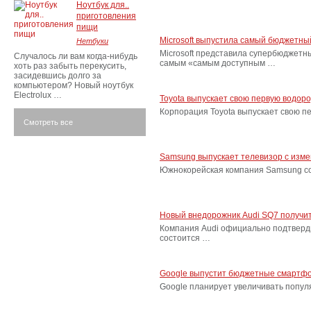
Ноутбук для..
приготовления
пищи
Microsoft выпустила самый бюджетн
Нетбуки
Microsoft представила супербюджетн
Случалось ли вам когда-нибудь
самым «самым доступным …
хоть раз забыть перекусить,
засидевшись долго за
компьютером? Новый ноутбук
Electrolux …
Toyota выпускает свою первую водор
Корпорация Toyota выпускает свою п
Смотреть все
Samsung выпускает телевизор с изм
Южнокорейская компания Samsung соо
Новый внедорожник Audi SQ7 получит
Компания Audi официально подтверд
состоится …
Google выпустит бюджетные смартфо
Google планирует увеличивать попу