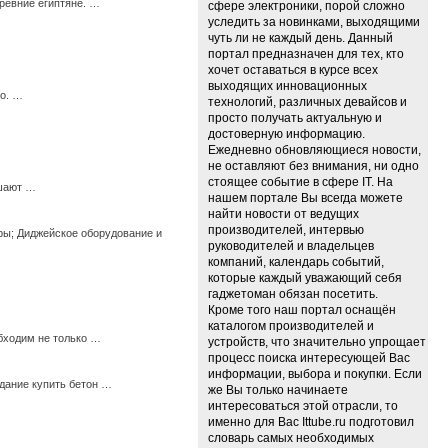
ревние египтяне. …
сфере электроники, порой сложно
уследить за новинками, выходящими
чуть ли не каждый день. Данный
портал предназначен для тех, кто
хочет оставаться в курсе всех
выходящих инновационных
го. …
технологий, различных девайсов и
просто получать актуальную и
достоверную информацию.
Ежедневно обновляющиеся новости,
не оставляют без внимания, ни одно
стоящее событие в сфере IT. На
ешают …
нашем портале Вы всегда можете
найти новости от ведущих
производителей, интервью
ры; Диджейское оборудование и
руководителей и владельцев
компаний, календарь событий,
которые каждый уважающий себя
гаджетоман обязан посетить.
Кроме того наш портал оснащён
каталогом производителей и
бходим не только …
устройств, что значительно упрощает
процесс поиска интересующей Вас
информации, выбора и покупки. Если
дание купить бетон …
же Вы только начинаете
интересоваться этой отрасли, то
именно для Вас Ittube.ru подготовил
словарь самых необходимых