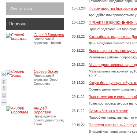
Технологией создания порошко
15.01.23
Преимущества бытовок в а
Смотреть все
Арендуйте или приобретайте у
10.01.23
ПРОЕКТ ПОДКЛЮЧЕНИЯ Г
Персоны
Проект подключения газа буде
Сергей Котырев
30.12.22
Как выбрать подарок на Д
Генеральный
директор, Umisoft
День Рождения бывает раз в г
30.12.22
Вывоз строительного мусо
Ремонтные работы сопровожда
29.12.22
Мы предоставляем в аренду
Сергей Эскин
Музыкальные инструменты; Го
т.п. У …
Генеральный
директор, Depo
26.12.22
Какую белорусскую обувь в
Computers
Осенью дамы могут сходить с
29.11.22
Вывоз мусора и снега: про
Транспортировка мусора на п
Андрей
23.11.22
Купить бетон в Москве
Воропаев
Председатель
Попробуем представить, что м
совета директоров,
Trilan
10.10.22
Переезд квартирный с груз
В нашей компании цены на ква