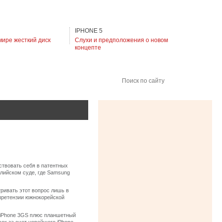
IPHONE 5
мире жесткий диск
Слухи и предположения о новом
концепте
Поиск по сайту
ствовать себя в патентных
алийском суде, где Samsung
тривать этот вопрос лишь в
 претензии южнокорейской
и iPhone 3GS плюс планшетный