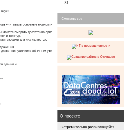
31
 вкус! …
Смотреть все
стоит учитывать основные нюансы их использования, иначе по истечению времени они
 можете выбрать достаточно оригинальные ткани, изготовленные из крапивы, конопли
ток и текстур.
щими плюсами для них являются:
здражения.
ь в домашних условиях обычным утюгом. …
ов зданий и …
 …
мо …
О проекте
В стремительно развивающейся