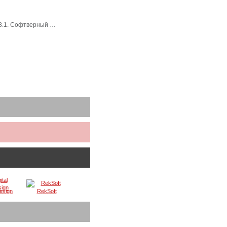
 8.1. Софтверный …
Design
RekSoft