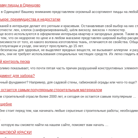
авку пиццы в Одинцово
 в Одинцово! Вашему вниманию представляем огромный ассортимент пиццы на любой
рьере: преимущества и недостатки
каней в интерьере делает его уютным и красивым. Останавливая свой выбор на них 
тнести: лен, хлопок (санфоризированный), шёлк вискозу. вискоза + полиэстер.
е всего используются в оформлении интерьера квартир и загородных домов. Также вы
тем, что он недорогие по цене и в любом магазине представлен широкий выбор расцве
симости от того, из какого волокна изготовлена ткань, отличаются ее свойства. Об
плуатации и уходе, они могут прослужить до 15 лет.
 безопасны для здоровья, не выделяют вредных веществ, не вызывают аллергии и ра
рать, они не требуют использования специальных чистящих средств. Их легко гладит
й контроль песка
олимо показывает, что почти пятая часть причин разрушений конструктивных элемент
дамент для забора?
очный фундамент? Например, для садовой стены, габионовой ограды или чего-то еще?
у остается самым популярным строительным материалом
м строительной отрасли более 2000 лет, и сегодня он остается самым популярным …
м щебне
бне стоит перед тем, как начинать любые серьезные строительные работы; необходи
и
, которую вы сможете найти на нашем сайте, поможет вам начать …
ОШКОВОЙ КРАСКИ