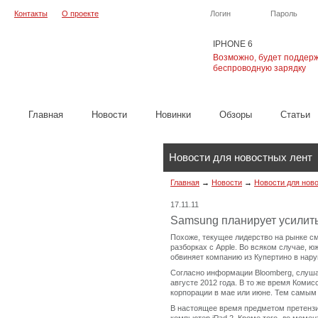
Контакты
О проекте
Логин
Пароль
IPHONE 6
Возможно, будет поддер
беспроводную зарядку
Главная
Новости
Новинки
Обзоры
Cтатьи
Новости для новостных лент
Главная
→
Новости
→
Новости для нов
17.11.11
Samsung планирует усилить
Похоже, текущее лидерство на рынке см
разборках с Apple. Во всяком случае, 
обвиняет компанию из Купертино в нару
Согласно информации Bloomberg, слушан
августе 2012 года. В то же время Комис
корпорации в мае или июне. Тем самым 
В настоящее время предметом претензи