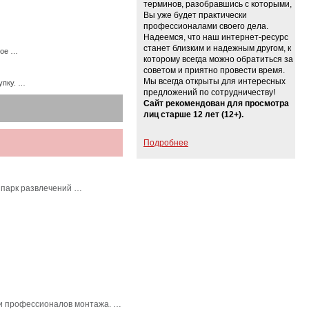
терминов, разобравшись с которыми,
Вы уже будет практически
профессионалами своего дела.
Надеемся, что наш интернет-ресурс
станет близким и надежным другом, к
ное …
которому всегда можно обратиться за
советом и приятно провести время.
Мы всегда открыты для интересных
упку. …
предложений по сотрудничеству!
Сайт рекомендован для просмотра
лиц старше 12 лет (12+).
Подробнее
 парк развлечений …
в и профессионалов монтажа. …