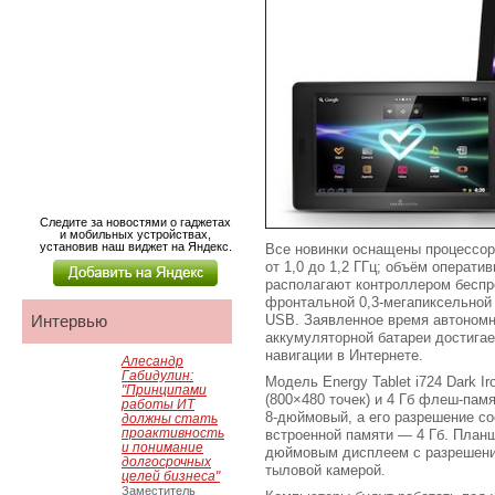
Следите за новостями о гаджетах
и мобильных устройствах,
установив наш виджет на Яндекс.
Все новинки оснащены процессор
от 1,0 до 1,2 ГГц; объём операти
располагают контроллером беспро
фронтальной 0,3-мегапиксельной
Интервью
USB. Заявленное время автономн
аккумуляторной батареи достигае
навигации в Интернете.
Алесандр
Габидулин:
Модель Energy Tablet i724 Dark 
"Принципами
(800×480 точек) и 4 Гб флеш-памя
работы ИТ
8-дюймовый, а его разрешение с
должны стать
проактивность
встроенной памяти — 4 Гб. Планш
и понимание
дюймовым дисплеем с разрешение
долгосрочных
тыловой камерой.
целей бизнеса"
Заместитель