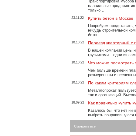
Транспортировка мусора 
плавильные предприятия 
только …
23.11.22
Купить бетон в Москве
Попробуем представить, 
нибудь строительной ком
бетон …
10.10.22
Переезд квартирный с 
В нашей компании цены н
грузчиками – одни из са
10.10.22
Что можно посмотреть с
Чем больше времени план
размеренным и неспешны
10.10.22
По каким критериям сл
Металлопрокат пользуетс
так и организаций. Высо
18.09.22
Как правильно купить к
Казалось бы, что нет нич
выбрать понравившуюся 
Смотреть все