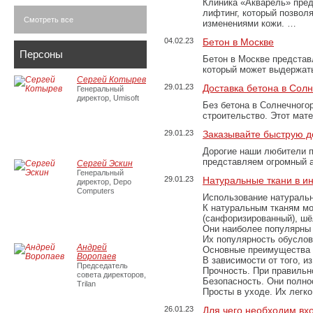
Клиника «Акварель» пред
лифтинг, который позвол
Смотреть все
изменениями кожи. …
04.02.23
Бетон в Москве
Персоны
Бетон в Москве представ
который может выдержать
Сергей Котырев
29.01.23
Доставка бетона в Сол
Генеральный
директор, Umisoft
Без бетона в Солнечного
строительство. Этот мат
29.01.23
Заказывайте быструю д
Дорогие наши любители 
представляем огромный а
Сергей Эскин
Генеральный
29.01.23
Натуральные ткани в и
директор, Depo
Computers
Использование натуральн
К натуральным тканям мо
(санфоризированный), шёл
Они наиболее популярны 
Их популярность обусловл
Андрей
Основные преимущества
Воропаев
В зависимости от того, и
Председатель
Прочность. При правильно
совета директоров,
Безопасность. Они полно
Trilan
Просты в уходе. Их легк
26.01.23
Для чего необходим вх