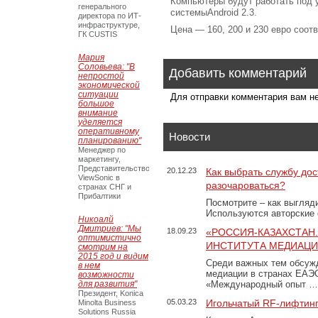
Компьютеры будут работать под 
генерального
системыAndroid 2.3.
директора по ИТ-
инфраструктуре,
Цена — 160, 200 и 230 евро соотв
ГК CUSTIS
Мария
Соловьева: "В
Добавить комментарий
непростой
экономической
ситуации
Для отправки комментария вам 
большое
внимание
уделяется
оперативному
Новости
планированию"
Менеджер по
маркетингу,
Представительство
20.12.23
Как выбрать службу дос
ViewSonic в
разочароваться?
странах СНГ и
Прибалтики
Посмотрите – как выгляд
Используются авторские
Никоалй
Дмитриев: "Мы
18.09.23
«РОССИЯ-КАЗАХСТАН
оптимистично
ИНСТИТУТА МЕДИАЦИИ
смотрим на
2015 год и видим
Среди важных тем обсуж
в нем
медиации в странах ЕАЭ
возможности
для развития"
«Международный опыт …
Президент, Konica
05.03.23
Игольчатый RF-лифтинг
Minolta Business
Solutions Russia