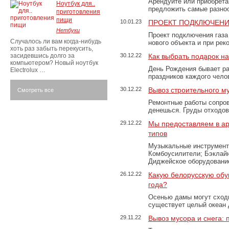
Арендуйте или приобретай
Ноутбук для..
предложить самые разно
приготовления
пищи
10.01.23
ПРОЕКТ ПОДКЛЮЧЕНИ
Нетбуки
Проект подключения газа
Случалось ли вам когда-нибудь
нового объекта и при рек
хоть раз забыть перекусить,
засидевшись долго за
30.12.22
Как выбрать подарок н
компьютером? Новый ноутбук
День Рождения бывает ра
Electrolux …
праздников каждого чело
30.12.22
Вывоз строительного м
Смотреть все
Ремонтные работы сопров
денешься. Груды отходо
29.12.22
Мы предоставляем в ар
типов
Музыкальные инструменты
Комбоусилители; Бэклай
Диджейское оборудование
26.12.22
Какую белорусскую обу
года?
Осенью дамы могут сходи
существует целый океан
29.11.22
Вывоз мусора и снега: