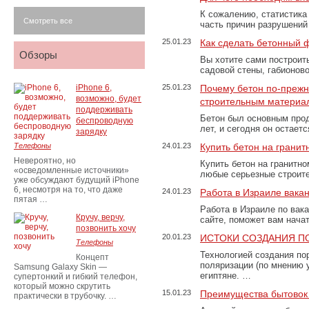
К сожалению, статистика
Смотреть все
часть причин разрушений
25.01.23
Как сделать бетонный 
Обзоры
Вы хотите сами построит
садовой стены, габионов
iPhone 6,
25.01.23
Почему бетон по-преж
возможно, будет
строительным материа
поддерживать
Бетон был основным прод
беспроводную
лет, и сегодня он остае
зарядку
Телефоны
24.01.23
Купить бетон на грани
Невероятно, но
Купить бетон на гранитно
«осведомленные источники»
любые серьезные строит
уже обсуждают будущий iPhone
6, несмотря на то, что даже
24.01.23
Работа в Израиле вака
пятая …
Работа в Израиле по вак
Кручу, верчу,
сайте, поможет вам нача
позвонить хочу
20.01.23
ИСТОКИ СОЗДАНИЯ П
Телефоны
Технологией создания по
Концепт
поляризации (по мнению 
Samsung Galaxy Skin —
египтяне. …
супертонкий и гибкий телефон,
который можно скрутить
15.01.23
Преимущества бытовок 
практически в трубочку. …