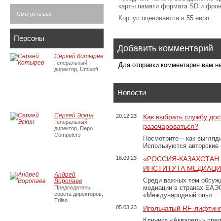
карты памяти формата SD и фро
Смотреть все
Корпус оценивается в 55 евро.
Персоны
Добавить комментарий
Сергей Котырев
Генеральный
Для отправки комментария вам 
директор, Umisoft
Новости
Сергей Эскин
20.12.23
Как выбрать службу дос
Генеральный
разочароваться?
директор, Depo
Computers
Посмотрите – как выгляд
Используются авторские
18.09.23
«РОССИЯ-КАЗАХСТАН
ИНСТИТУТА МЕДИАЦИИ
Андрей
Среди важных тем обсуж
Воропаев
медиации в странах ЕАЭ
Председатель
совета директоров,
«Международный опыт …
Trilan
05.03.23
Игольчатый RF-лифтинг
Клиника «Акварель» пред