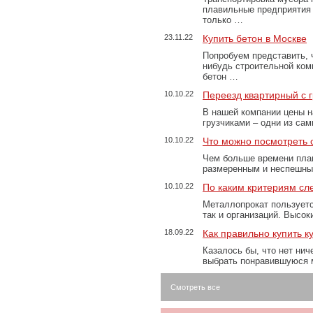
плавильные предприятия 
только …
23.11.22
Купить бетон в Москве
Попробуем представить, 
нибудь строительной ком
бетон …
10.10.22
Переезд квартирный с 
В нашей компании цены н
грузчиками – одни из са
10.10.22
Что можно посмотреть с
Чем больше времени план
размеренным и неспешны
10.10.22
По каким критериям сл
Металлопрокат пользуетс
так и организаций. Высо
18.09.22
Как правильно купить к
Казалось бы, что нет нич
выбрать понравившуюся 
Смотреть все