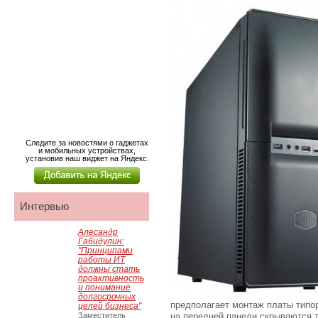
Следите за новостями о гаджетах
и мобильных устройствах,
установив наш виджет на Яндекс.
Интервью
Алесандр
Габидулин:
"Принципами
работы ИТ
должны стать
проактивность
и понимание
долгосрочных
предполагает монтаж платы типо
целей бизнеса"
Заместитель
на передней панели скрываются т