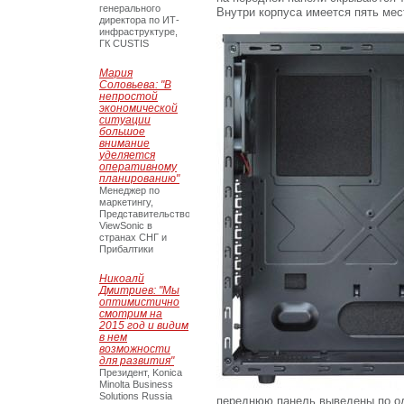
генерального
Внутри корпуса имеется пять мес
директора по ИТ-
инфраструктуре,
ГК CUSTIS
Мария
Соловьева: "В
непростой
экономической
ситуации
большое
внимание
уделяется
оперативному
планированию"
Менеджер по
маркетингу,
Представительство
ViewSonic в
странах СНГ и
Прибалтики
Никоалй
Дмитриев: "Мы
оптимистично
смотрим на
2015 год и видим
в нем
возможности
для развития"
Президент, Konica
Minolta Business
Solutions Russia
переднюю панель выведены по од