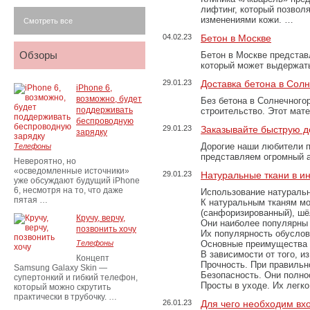
лифтинг, который позвол
изменениями кожи. …
Смотреть все
04.02.23
Бетон в Москве
Обзоры
Бетон в Москве представ
который может выдержать
29.01.23
Доставка бетона в Сол
iPhone 6,
возможно, будет
Без бетона в Солнечного
поддерживать
строительство. Этот мат
беспроводную
29.01.23
Заказывайте быструю д
зарядку
Дорогие наши любители 
Телефоны
представляем огромный а
Невероятно, но
«осведомленные источники»
29.01.23
Натуральные ткани в и
уже обсуждают будущий iPhone
6, несмотря на то, что даже
Использование натуральн
пятая …
К натуральным тканям мо
(санфоризированный), шёл
Кручу, верчу,
Они наиболее популярны 
позвонить хочу
Их популярность обусловл
Телефоны
Основные преимущества
В зависимости от того, и
Концепт
Прочность. При правильно
Samsung Galaxy Skin —
Безопасность. Они полно
супертонкий и гибкий телефон,
Просты в уходе. Их легк
который можно скрутить
практически в трубочку. …
26.01.23
Для чего необходим вх