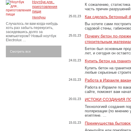
Ноутбук для..
К сожалению, статистика
приготовления
часть причин разрушений
пищи
25.01.23
Как сделать бетонный 
Нетбуки
Случалось ли вам когда-нибудь
Вы хотите сами построит
хоть раз забыть перекусить,
садовой стены, габионов
засидевшись долго за
25.01.23
Почему бетон по-преж
компьютером? Новый ноутбук
Electrolux …
строительным материа
Бетон был основным прод
Смотреть все
лет, и сегодня он остае
24.01.23
Купить бетон на грани
Купить бетон на гранитно
любые серьезные строит
24.01.23
Работа в Израиле вака
Работа в Израиле по вак
сайте, поможет вам нача
20.01.23
ИСТОКИ СОЗДАНИЯ П
Технологией создания по
поляризации (по мнению 
египтяне. …
15.01.23
Преимущества бытовок 
Арендуйте или приобретай