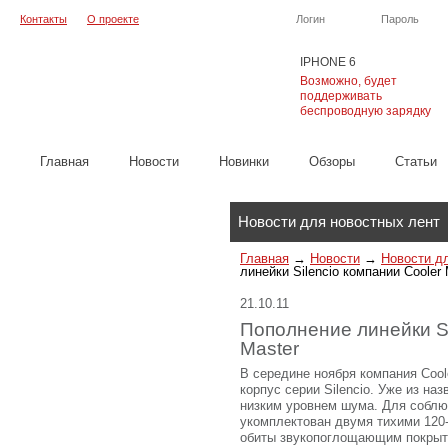
Контакты
О проекте
Логин
Пароль
IPHONE 6
Возможно, будет
поддерживать
беспроводную зарядку
Главная
Новости
Новинки
Обзоры
Cтатьи
Каталог
Новости для новостных лент
Главная
→
Новости
→
Новости д
линейки Silencio компании Cooler 
21.10.11
Пополнение линейки Si
Master
В середине ноября компания Cool
корпус серии Silencio. Уже из на
низким уровнем шума. Для соблюд
укомплектован двумя тихими 120-
обиты звукопоглощающим покрыт