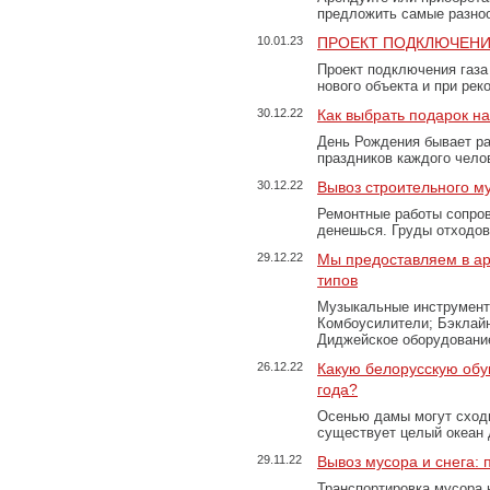
предложить самые разно
10.01.23
ПРОЕКТ ПОДКЛЮЧЕНИ
Проект подключения газа
нового объекта и при рек
30.12.22
Как выбрать подарок н
День Рождения бывает ра
праздников каждого чело
30.12.22
Вывоз строительного м
Ремонтные работы сопров
денешься. Груды отходо
29.12.22
Мы предоставляем в ар
типов
Музыкальные инструменты
Комбоусилители; Бэклай
Диджейское оборудование
26.12.22
Какую белорусскую обу
года?
Осенью дамы могут сходи
существует целый океан
29.11.22
Вывоз мусора и снега:
Транспортировка мусора 