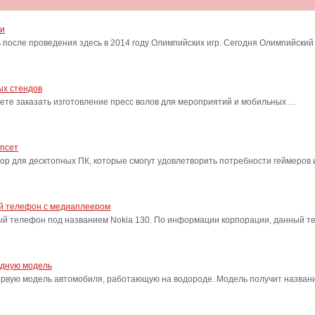
ти
после проведения здесь в 2014 году Олимпийских игр. Сегодня Олимпийский
ых стендов
ете заказать изготовление пресс волов для мероприятий и мобильных …
ипсет
сор для десктопных ПК, которые смогут удовлетворить потребности геймеро
ый телефон с медиаплеером
ый телефон под названием Nokia 130. По информации корпорации, данный т
одную модель
ервую модель автомобиля, работающую на водороде. Модель получит название