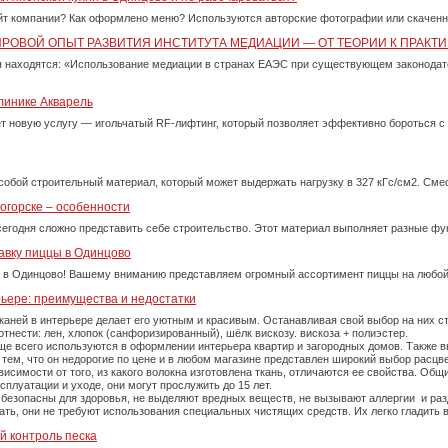
айт компании? Как оформлено меню? Используются авторские фотографии или скачен
ИРОВОЙ ОПЫТ РАЗВИТИЯ ИНСТИТУТА МЕДИАЦИИ — ОТ ТЕОРИИ К ПРАКТИ
 находятся: «Использование медиации в странах ЕАЭС при существующем законода
линике Акварель
ет новую услугу — игольчатый RF-лифтинг, который позволяет эффективно бороться 
собой строительный материал, который может выдержать нагрузку в 327 кГс/см2. См
огорске – особенности
сегодня сложно представить себе строительство. Этот материал выполняет разные фу
авку пиццы в Одинцово
 в Одинцово! Вашему вниманию представляем огромный ассортимент пиццы на любой
рьере: преимущества и недостатки
каней в интерьере делает его уютным и красивым. Останавливая свой выбор на них 
тнести: лен, хлопок (санфоризированный), шёлк вискозу. вискоза + полиэстер.
е всего используются в оформлении интерьера квартир и загородных домов. Также вы
тем, что он недорогие по цене и в любом магазине представлен широкий выбор расцве
симости от того, из какого волокна изготовлена ткань, отличаются ее свойства. Об
плуатации и уходе, они могут прослужить до 15 лет.
 безопасны для здоровья, не выделяют вредных веществ, не вызывают аллергии и ра
рать, они не требуют использования специальных чистящих средств. Их легко гладит
й контроль песка