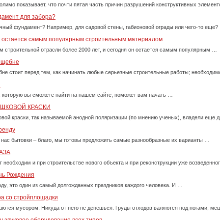
олимо показывает, что почти пятая часть причин разрушений конструктивных элемент
дамент для забора?
очный фундамент? Например, для садовой стены, габионовой ограды или чего-то еще?
у остается самым популярным строительным материалом
м строительной отрасли более 2000 лет, и сегодня он остается самым популярным …
м щебне
бне стоит перед тем, как начинать любые серьезные строительные работы; необходи
и
, которую вы сможете найти на нашем сайте, поможет вам начать …
ОШКОВОЙ КРАСКИ
вой краски, так называемой анодной поляризации (по мнению ученых), владели еще д
ренду
 нас бытовки – благо, мы готовы предложить самые разнообразные их варианты …
АЗА
т необходим и при строительстве нового объекта и при реконструкции уже возведенно
ень Рождения
оду, это один из самый долгожданных праздников каждого человека. И …
ра со стройплощадки
ются мусором. Никуда от него не денешься. Груды отходов валяются под ногами, м