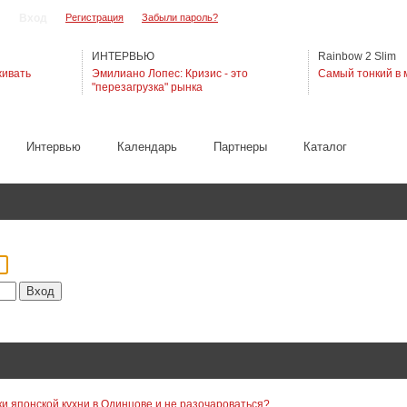
Регистрация
Забыли пароль?
ИНТЕРВЬЮ
Rainbow 2 Slim
живать
Эмилиано Лопес: Кризис - это
Самый тонкий в 
"перезагрузка" рынка
Интервью
Календарь
Партнеры
Каталог
ки японской кухни в Одинцове и не разочароваться?