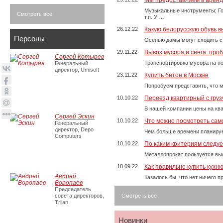
Мы предоставляем в аренду
Музыкальные инструменты; Го
Смотреть все
т.п. У …
26.12.22
Какую белорусскую обувь в
Персоны
Осенью дамы могут сходить с
29.11.22
Вывоз мусора и снега: про
Сергей Котырев
Транспортировка мусора на п
Генеральный
директор, Umisoft
23.11.22
Купить бетон в Москве
Попробуем представить, что м
10.10.22
Переезд квартирный с груз
В нашей компании цены на ква
Сергей Эскин
10.10.22
Что можно посмотреть само
Генеральный
директор, Depo
Чем больше времени планируе
Computers
10.10.22
По каким критериям следу
Металлопрокат пользуется выс
18.09.22
Как правильно купить кухн
Андрей
Казалось бы, что нет ничего 
Воропаев
Председатель
совета директоров,
Смотреть все
Trilan
Новинки