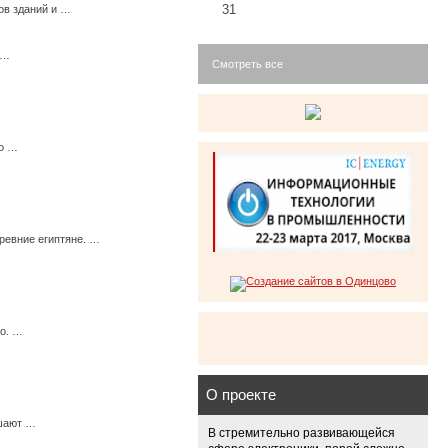
31
ов зданий и …
 …
Смотреть все
мо …
ревние египтяне. …
го. …
О проекте
ешают …
В стремительно развивающейся