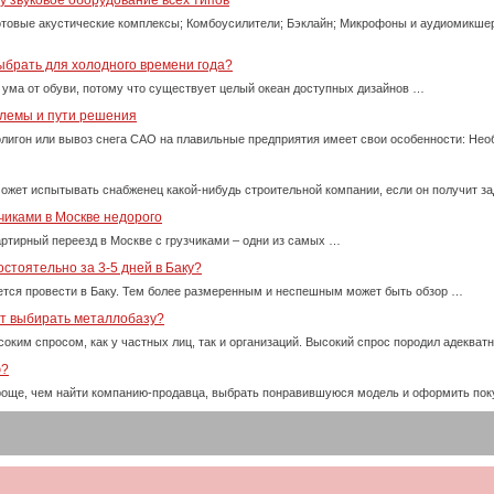
 звуковое оборудование всех типов
товые акустические комплексы; Комбоусилители; Бэклайн; Микрофоны и аудиомикше
ыбрать для холодного времени года?
 ума от обуви, потому что существует целый океан доступных дизайнов …
блемы и пути решения
олигон или вывоз снега САО на плавильные предприятия имеет свои особенности: Нео
ожет испытывать снабженец какой-нибудь строительной компании, если он получит за
чиками в Москве недорого
ртирный переезд в Москве с грузчиками – одни из самых …
стоятельно за 3-5 дней в Баку?
тся провести в Баку. Тем более размеренным и неспешным может быть обзор …
ет выбирать металлобазу?
оким спросом, как у частных лиц, так и организаций. Высокий спрос породил адекват
ю?
проще, чем найти компанию-продавца, выбрать понравившуюся модель и оформить пок