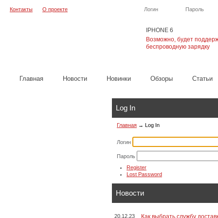
Контакты
О проекте
Логин
Пароль
IPHONE 6
Возможно, будет поддер
беспроводную зарядку
Главная
Новости
Новинки
Обзоры
Cтатьи
Log In
Главная
→
Log In
Логин
Пароль
Register
Lost Password
Новости
20.12.23
Как выбрать службу достав