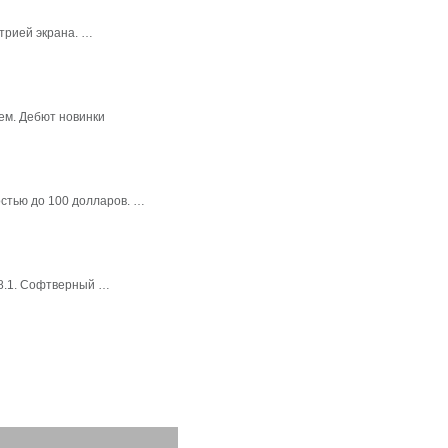
трией экрана. …
ем. Дебют новинки
стью до 100 долларов. …
 8.1. Софтверный …