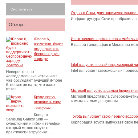
Смотреть все
Отдых в Сочи: достопримечательнос
Инфраструктура Сочи преобразилась 
Обзоры
Изготовление пресс волов и мобильн
iPhone 6,
возможно, будет
В нашей типография в Москве вы мож
поддерживать
беспроводную
зарядку
Intel выпустил новый сверхмощный ч
Телефоны
Intel выпускает сверхмощный процес
Невероятно, но
«осведомленные источники»
уже обсуждают будущий iPhone
6, несмотря на то, что даже
пятая …
Microsoft выпустила самый бюджетн
Microsoft представила супербюджетн
Кручу, верчу,
самым «самым доступным …
позвонить хочу
Телефоны
Концепт
Toyota выпускает свою первую водор
Samsung Galaxy Skin —
Корпорация Toyota выпускает свою п
супертонкий и гибкий телефон,
который можно скрутить
практически в трубочку. …