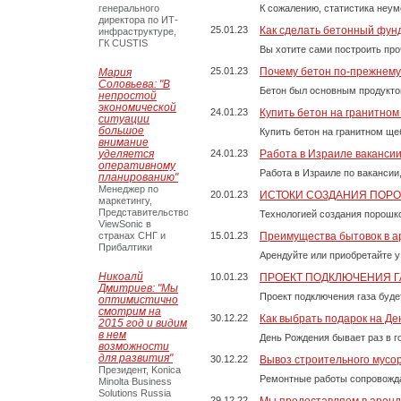
генерального
К сожалению, статистика неум
директора по ИТ-
25.01.23
Как сделать бетонный фун
инфраструктуре,
ГК CUSTIS
Вы хотите сами построить пр
25.01.23
Почему бетон по-прежнем
Мария
Соловьева: "В
Бетон был основным продукто
непростой
экономической
24.01.23
Купить бетон на гранитно
ситуации
большое
Купить бетон на гранитном ще
внимание
уделяется
24.01.23
Работа в Израиле ваканси
оперативному
Работа в Израиле по вакансии
планированию"
Менеджер по
20.01.23
ИСТОКИ СОЗДАНИЯ ПОР
маркетингу,
Представительство
Технологией создания порошко
ViewSonic в
странах СНГ и
15.01.23
Преимущества бытовок в а
Прибалтики
Арендуйте или приобретайте у
Никоалй
10.01.23
ПРОЕКТ ПОДКЛЮЧЕНИЯ Г
Дмитриев: "Мы
Проект подключения газа буде
оптимистично
смотрим на
30.12.22
Как выбрать подарок на Д
2015 год и видим
в нем
День Рождения бывает раз в г
возможности
для развития"
30.12.22
Вывоз строительного мусо
Президент, Konica
Ремонтные работы сопровожда
Minolta Business
Solutions Russia
29.12.22