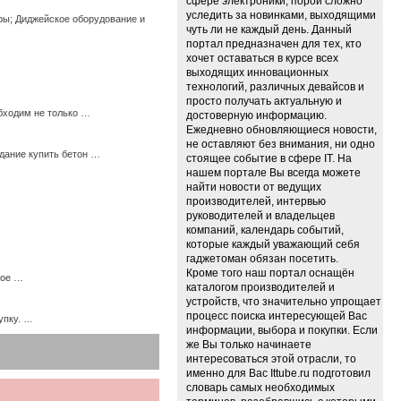
сфере электроники, порой сложно
уследить за новинками, выходящими
ры; Диджейское оборудование и
чуть ли не каждый день. Данный
портал предназначен для тех, кто
хочет оставаться в курсе всех
выходящих инновационных
технологий, различных девайсов и
просто получать актуальную и
бходим не только …
достоверную информацию.
Ежедневно обновляющиеся новости,
не оставляют без внимания, ни одно
дание купить бетон …
стоящее событие в сфере IT. На
нашем портале Вы всегда можете
найти новости от ведущих
производителей, интервью
руководителей и владельцев
компаний, календарь событий,
которые каждый уважающий себя
гаджетоман обязан посетить.
Кроме того наш портал оснащён
ное …
каталогом производителей и
устройств, что значительно упрощает
процесс поиска интересующей Вас
упку. …
информации, выбора и покупки. Если
же Вы только начинаете
интересоваться этой отрасли, то
именно для Вас Ittube.ru подготовил
словарь самых необходимых