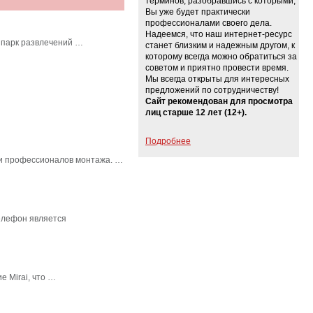
терминов, разобравшись с которыми,
Вы уже будет практически
профессионалами своего дела.
Надеемся, что наш интернет-ресурс
 парк развлечений …
станет близким и надежным другом, к
которому всегда можно обратиться за
советом и приятно провести время.
Мы всегда открыты для интересных
предложений по сотрудничеству!
Сайт рекомендован для просмотра
лиц старше 12 лет (12+).
Подробнее
в и профессионалов монтажа. …
елефон является
 Mirai, что …