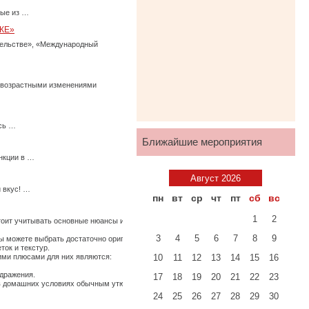
ные из …
КЕ»
тельстве», «Международный
с возрастными изменениями
есь …
Ближайшие мероприятия
нкции в …
Август 2026
 вкус! …
пн
вт
ср
чт
пт
сб
вс
1
2
стоит учитывать основные нюансы их использования, иначе по истечению времени они
3
4
5
6
7
8
9
 можете выбрать достаточно оригинальные ткани, изготовленные из крапивы, конопли
ток и текстур.
щими плюсами для них являются:
10
11
12
13
14
15
16
здражения.
17
18
19
20
21
22
23
ь в домашних условиях обычным утюгом. …
24
25
26
27
28
29
30