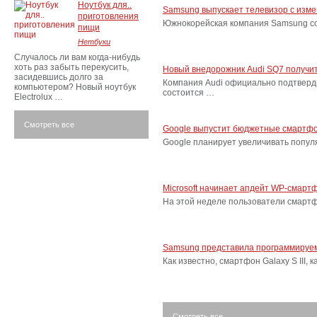
Ноутбук для..
Samsung выпускает телевизор с изм
приготовления
Южнокорейская компания Samsung соо
пищи
Нетбуки
Случалось ли вам когда-нибудь
хоть раз забыть перекусить,
Новый внедорожник Audi SQ7 получит
засидевшись долго за
Компания Audi официально подтверд
компьютером? Новый ноутбук
состоится …
Electrolux …
Смотреть все
Google выпустит бюджетные смартфо
Google планирует увеличивать попу
Microsoft начинает апдейт WP-смарт
На этой неделе пользователи смарт
Samsung представила программируем
Как известно, смартфон Galaxy S III
Смотреть все