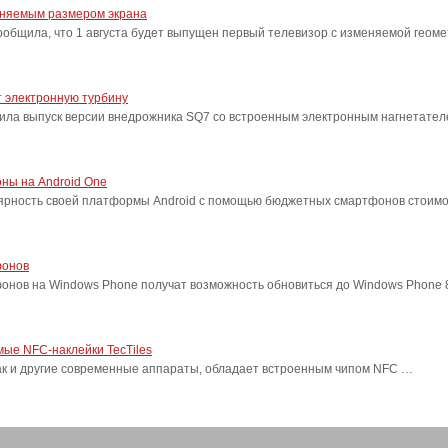
еняемым размером экрана
бщила, что 1 августа будет выпущен первый телевизор с изменяемой геоме
 электронную турбину
ила выпуск версии внедрожника SQ7 со встроенным электронным нагнетател
ны на Android One
лярность своей платформы Android с помощью бюджетных смартфонов стоимо
фонов
фонов на Windows Phone получат возможность обновиться до Windows Phone
ые NFC-наклейки TecTiles
, как и другие современные аппараты, обладает встроенным чипом NFC …