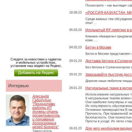
Посмотрите – как выглядит с
18.09.23
«РОССИЯ-КАЗАХСТАН. М
Среди важных тем обсуждения
опыт …
05.03.23
Игольчатый RF-лифтинг в к
Клиника «Акварель» предлага
кожи. …
04.02.23
Бетон в Москве
Бетон в Москве представляет 
Следите за новостями о гаджетах
29.01.23
Доставка бетона в Солнечн
и мобильных устройствах,
установив наш виджет на Яндекс.
Без бетона в Солнечногорске 
29.01.23
Заказывайте быструю дост
Дорогие наши любители пиццы
Интервью
29.01.23
Натуральные ткани в инте
Использование натуральных т
Алесандр
К натуральным тканям можно о
Габидулин:
Они наиболее популярны и чащ
"Принципами
Их популярность обусловлена 
работы ИТ
Основные преимущества В зави
должны стать
Прочность. При правильной экс
проактивность
Безопасность. Они полностью
и понимание
Просты в уходе. Их легко сти
долгосрочных
целей бизнеса"
26.01.23
Для чего необходим входно
Заместитель