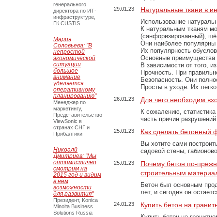
генерального
29.01.23
Натуральные ткани в и
директора по ИТ-
инфраструктуре,
Использование натуральн
ГК CUSTIS
К натуральным тканям мо
(санфоризированный), шёл
Мария
Они наиболее популярны 
Соловьева: "В
Их популярность обусловл
непростой
Основные преимущества
экономической
ситуации
В зависимости от того, и
большое
Прочность. При правильно
внимание
Безопасность. Они полно
уделяется
Просты в уходе. Их легк
оперативному
планированию"
26.01.23
Для чего необходим вх
Менеджер по
маркетингу,
К сожалению, статистика
Представительство
часть причин разрушений
ViewSonic в
странах СНГ и
25.01.23
Как сделать бетонный 
Прибалтики
Вы хотите сами построит
Никоалй
садовой стены, габионов
Дмитриев: "Мы
оптимистично
25.01.23
Почему бетон по-преж
смотрим на
строительным материа
2015 год и видим
в нем
Бетон был основным прод
возможности
лет, и сегодня он остае
для развития"
Президент, Konica
24.01.23
Купить бетон на грани
Minolta Business
Solutions Russia
Купить бетон на гранитно