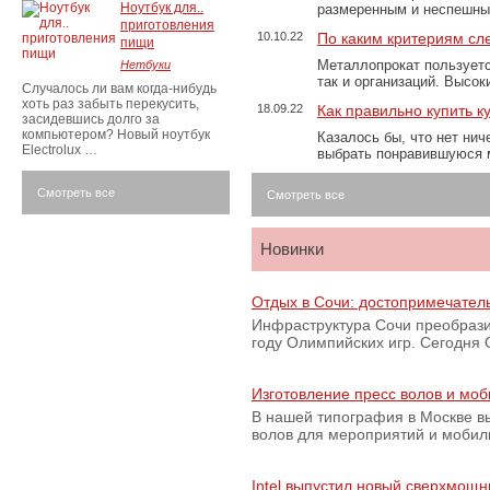
Ноутбук для..
размеренным и неспешны
приготовления
10.10.22
По каким критериям сл
пищи
Металлопрокат пользуетс
Нетбуки
так и организаций. Высо
Случалось ли вам когда-нибудь
хоть раз забыть перекусить,
18.09.22
Как правильно купить к
засидевшись долго за
компьютером? Новый ноутбук
Казалось бы, что нет нич
Electrolux …
выбрать понравившуюся 
Смотреть все
Смотреть все
Новинки
Отдых в Сочи: достопримечател
Инфраструктура Сочи преобрази
году Олимпийских игр. Сегодня
Изготовление пресс волов и мо
В нашей типография в Москве вы
волов для мероприятий и моби
Intel выпустил новый сверхмощн