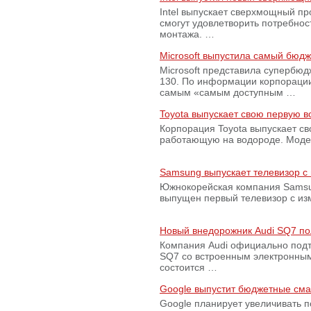
Intel выпускает сверхмощный пр
смогут удовлетворить потребно
монтажа. …
Microsoft выпустила самый бюд
Microsoft представила супербю
130. По информации корпораци
самым «самым доступным …
Toyota выпускает свою первую 
Корпорация Toyota выпускает с
работающую на водороде. Модель
Samsung выпускает телевизор 
Южнокорейская компания Samsun
выпущен первый телевизор с из
Новый внедорожник Audi SQ7 по
Компания Audi официально подт
SQ7 со встроенным электронным
состоится …
Google выпустит бюджетные сма
Google планирует увеличивать 