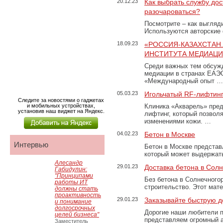
20.12.23
Как выбрать службу дос
разочароваться?
Посмотрите – как выгляд
Используются авторские
18.09.23
«РОССИЯ-КАЗАХСТАН
ИНСТИТУТА МЕДИАЦИИ
Среди важных тем обсуж
медиации в странах ЕАЭ
«Международный опыт …
05.03.23
Игольчатый RF-лифтинг
Следите за новостями о гаджетах
и мобильных устройствах,
Клиника «Акварель» пред
установив наш виджет на Яндекс.
лифтинг, который позвол
изменениями кожи. …
04.02.23
Бетон в Москве
Интервью
Бетон в Москве представ
который может выдержать
Алесандр
29.01.23
Доставка бетона в Сол
Габидулин:
"Принципами
Без бетона в Солнечного
работы ИТ
строительство. Этот мат
должны стать
проактивность
29.01.23
Заказывайте быструю д
и понимание
долгосрочных
Дорогие наши любители 
целей бизнеса"
представляем огромный а
Заместитель