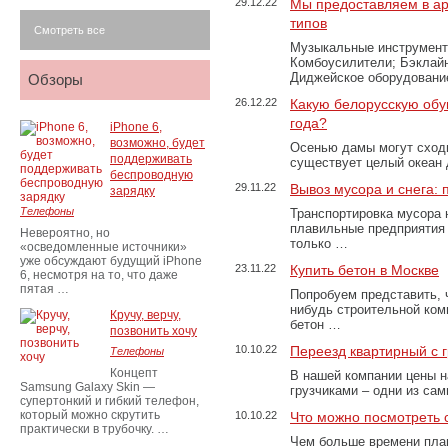
29.12.22
Мы предоставляем в ар
типов
Смотреть все
Музыкальные инструменты
Комбоусилители; Бэклай
Диджейское оборудование
Обзоры
26.12.22
Какую белорусскую обу
года?
iPhone 6,
возможно, будет
Осенью дамы могут сходи
поддерживать
существует целый океан
беспроводную
29.11.22
Вывоз мусора и снега:
зарядку
Телефоны
Транспортировка мусора 
плавильные предприятия 
Невероятно, но
только …
«осведомленные источники»
уже обсуждают будущий iPhone
23.11.22
Купить бетон в Москве
6, несмотря на то, что даже
пятая …
Попробуем представить, 
нибудь строительной ком
Кручу, верчу,
бетон …
позвонить хочу
10.10.22
Переезд квартирный с 
Телефоны
Концепт
В нашей компании цены н
Samsung Galaxy Skin —
грузчиками – одни из са
супертонкий и гибкий телефон,
который можно скрутить
10.10.22
Что можно посмотреть с
практически в трубочку. …
Чем больше времени план