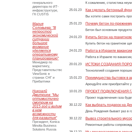
генерального
К сожалению, статистика неум
директора по ИТ-
25.01.23
Как сделать бетонный фун
инфраструктуре,
ГК CUSTIS
Вы хотите сами построить пр
25.01.23
Почему бетон по-прежнем
Мария
Соловьева: "В
Бетон был основным продукто
непростой
экономической
24.01.23
Купить бетон на гранитно
ситуации
большое
Купить бетон на гранитном ще
внимание
уделяется
24.01.23
Работа в Израиле ваканси
оперативному
Работа в Израиле по вакансии
планированию"
Менеджер по
20.01.23
ИСТОКИ СОЗДАНИЯ ПОР
маркетингу,
Представительство
Технологией создания порошко
ViewSonic в
странах СНГ и
15.01.23
Преимущества бытовок в а
Прибалтики
Арендуйте или приобретайте у
Никоалй
10.01.23
ПРОЕКТ ПОДКЛЮЧЕНИЯ Г
Дмитриев: "Мы
Проект подключения газа буде
оптимистично
смотрим на
30.12.22
Как выбрать подарок на Д
2015 год и видим
в нем
День Рождения бывает раз в г
возможности
для развития"
30.12.22
Вывоз строительного мусо
Президент, Konica
Ремонтные работы сопровожда
Minolta Business
Solutions Russia
29.12.22