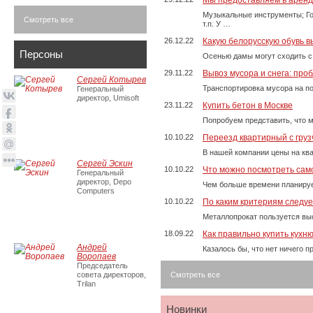
Мы предоставляем в аренду
Музыкальные инструменты; Го
Смотреть все
т.п. У …
26.12.22
Какую белорусскую обувь в
Персоны
Осенью дамы могут сходить с
29.11.22
Вывоз мусора и снега: про
Сергей Котырев
Транспортировка мусора на п
Генеральный
директор, Umisoft
23.11.22
Купить бетон в Москве
Попробуем представить, что м
10.10.22
Переезд квартирный с груз
В нашей компании цены на ква
Сергей Эскин
10.10.22
Что можно посмотреть само
Генеральный
директор, Depo
Чем больше времени планируе
Computers
10.10.22
По каким критериям следу
Металлопрокат пользуется выс
18.09.22
Как правильно купить кухн
Андрей
Казалось бы, что нет ничего 
Воропаев
Председатель
совета директоров,
Смотреть все
Trilan
Новинки