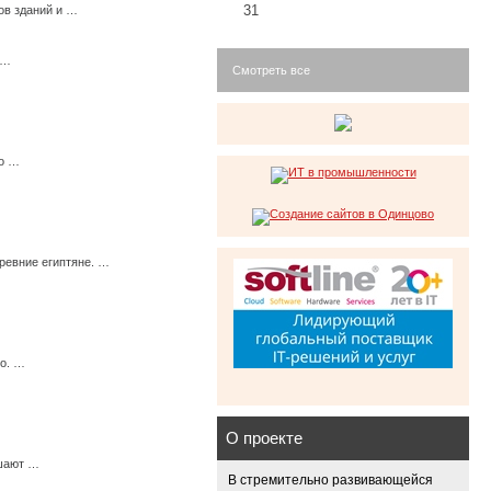
31
ов зданий и …
 …
Смотреть все
мо …
ревние египтяне. …
го. …
О проекте
ешают …
В стремительно развивающейся