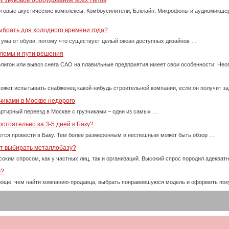
 звуковое оборудование всех типов
товые акустические комплексы; Комбоусилители; Бэклайн; Микрофоны и аудиомикше
ыбрать для холодного времени года?
 ума от обуви, потому что существует целый океан доступных дизайнов …
блемы и пути решения
олигон или вывоз снега САО на плавильные предприятия имеет свои особенности: Нео
ожет испытывать снабженец какой-нибудь строительной компании, если он получит за
чиками в Москве недорого
ртирный переезд в Москве с грузчиками – одни из самых …
стоятельно за 3-5 дней в Баку?
тся провести в Баку. Тем более размеренным и неспешным может быть обзор …
ет выбирать металлобазу?
оким спросом, как у частных лиц, так и организаций. Высокий спрос породил адекват
ю?
проще, чем найти компанию-продавца, выбрать понравившуюся модель и оформить пок