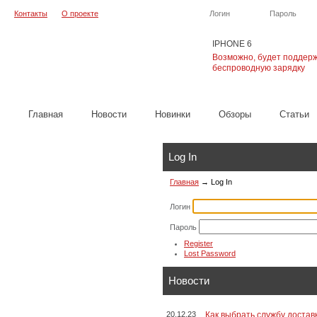
Контакты
О проекте
Логин
Пароль
IPHONE 6
Возможно, будет поддер
беспроводную зарядку
Главная
Новости
Новинки
Обзоры
Cтатьи
Log In
Главная
→
Log In
Логин
Пароль
Register
Lost Password
Новости
20.12.23
Как выбрать службу достав