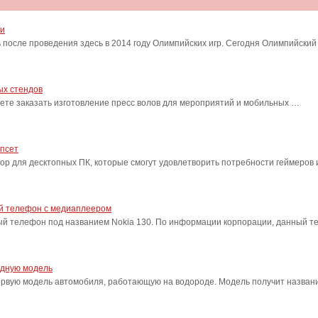
ти
после проведения здесь в 2014 году Олимпийских игр. Сегодня Олимпийский
ых стендов
ете заказать изготовление пресс волов для мероприятий и мобильных …
ипсет
сор для десктопных ПК, которые смогут удовлетворить потребности геймеро
ый телефон с медиаплеером
ый телефон под названием Nokia 130. По информации корпорации, данный т
одную модель
ервую модель автомобиля, работающую на водороде. Модель получит название