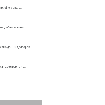
трией экрана. …
ем. Дебют новинки
стью до 100 долларов. …
 8.1. Софтверный …