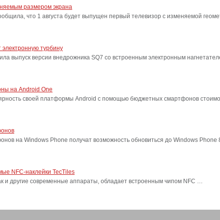
еняемым размером экрана
бщила, что 1 августа будет выпущен первый телевизор с изменяемой геоме
 электронную турбину
ила выпуск версии внедрожника SQ7 со встроенным электронным нагнетател
ны на Android One
лярность своей платформы Android с помощью бюджетных смартфонов стоимо
фонов
фонов на Windows Phone получат возможность обновиться до Windows Phone
ые NFC-наклейки TecTiles
, как и другие современные аппараты, обладает встроенным чипом NFC …