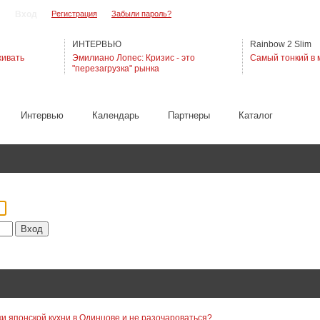
Регистрация
Забыли пароль?
ИНТЕРВЬЮ
Rainbow 2 Slim
живать
Эмилиано Лопес: Кризис - это
Самый тонкий в 
"перезагрузка" рынка
Интервью
Календарь
Партнеры
Каталог
ки японской кухни в Одинцове и не разочароваться?