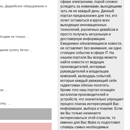
сфере электроники, порой сложно
ры; Диджейское оборудование и
уследить за новинками, выходящими
чуть ли не каждый день. Данный
портал предназначен для тех, кто
хочет оставаться в курсе всех
выходящих инновационных
технологий, различных девайсов и
просто получать актуальную и
бходим не только …
достоверную информацию.
Ежедневно обновляющиеся новости,
не оставляют без внимания, ни одно
дание купить бетон …
стоящее событие в сфере IT. На
нашем портале Вы всегда можете
найти новости от ведущих
производителей, интервью
руководителей и владельцев
компаний, календарь событий,
которые каждый уважающий себя
гаджетоман обязан посетить.
Кроме того наш портал оснащён
ное …
каталогом производителей и
устройств, что значительно упрощает
упку. …
процесс поиска интересующей Вас
информации, выбора и покупки. Если
же Вы только начинаете
интересоваться этой отрасли, то
именно для Вас Ittube.ru подготовил
словарь самых необходимых