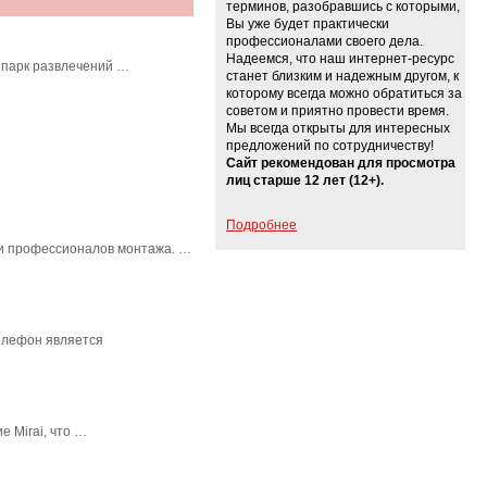
терминов, разобравшись с которыми,
Вы уже будет практически
профессионалами своего дела.
Надеемся, что наш интернет-ресурс
 парк развлечений …
станет близким и надежным другом, к
которому всегда можно обратиться за
советом и приятно провести время.
Мы всегда открыты для интересных
предложений по сотрудничеству!
Сайт рекомендован для просмотра
лиц старше 12 лет (12+).
Подробнее
в и профессионалов монтажа. …
елефон является
 Mirai, что …