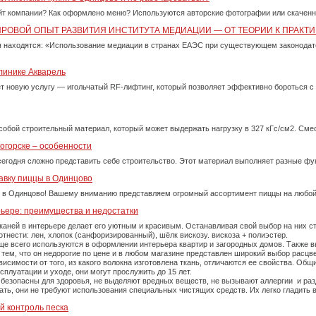
айт компании? Как оформлено меню? Используются авторские фотографии или скачен
ИРОВОЙ ОПЫТ РАЗВИТИЯ ИНСТИТУТА МЕДИАЦИИ — ОТ ТЕОРИИ К ПРАКТИ
 находятся: «Использование медиации в странах ЕАЭС при существующем законода
линике Акварель
ет новую услугу — игольчатый RF-лифтинг, который позволяет эффективно бороться 
собой строительный материал, который может выдержать нагрузку в 327 кГс/см2. См
огорске – особенности
сегодня сложно представить себе строительство. Этот материал выполняет разные фу
авку пиццы в Одинцово
 в Одинцово! Вашему вниманию представляем огромный ассортимент пиццы на любой
рьере: преимущества и недостатки
каней в интерьере делает его уютным и красивым. Останавливая свой выбор на них 
тнести: лен, хлопок (санфоризированный), шёлк вискозу. вискоза + полиэстер.
е всего используются в оформлении интерьера квартир и загородных домов. Также вы
тем, что он недорогие по цене и в любом магазине представлен широкий выбор расцве
симости от того, из какого волокна изготовлена ткань, отличаются ее свойства. Об
плуатации и уходе, они могут прослужить до 15 лет.
 безопасны для здоровья, не выделяют вредных веществ, не вызывают аллергии и ра
рать, они не требуют использования специальных чистящих средств. Их легко гладит
й контроль песка