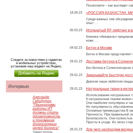
Посмотрите – как выглядит с
18.09.23
«РОССИЯ-КАЗАХСТАН. М
Среди важных тем обсуждения
опыт …
05.03.23
Игольчатый RF-лифтинг в к
Клиника «Акварель» предлага
кожи. …
04.02.23
Бетон в Москве
Бетон в Москве представляет 
Следите за новостями о гаджетах
29.01.23
Доставка бетона в Солнечн
и мобильных устройствах,
установив наш виджет на Яндекс.
Без бетона в Солнечногорске 
29.01.23
Заказывайте быструю дост
Дорогие наши любители пиццы
Интервью
29.01.23
Натуральные ткани в инте
Использование натуральных т
Алесандр
К натуральным тканям можно о
Габидулин:
Они наиболее популярны и чащ
"Принципами
Их популярность обусловлена 
работы ИТ
Основные преимущества В зави
должны стать
Прочность. При правильной экс
проактивность
Безопасность. Они полностью
и понимание
Просты в уходе. Их легко сти
долгосрочных
целей бизнеса"
26.01.23
Для чего необходим входно
Заместитель