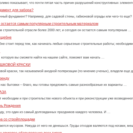
олимо показывает, что почти пятая часть причин разрушений конструктивных элемент
дамент для забора?
очный фундамент? Например, для садовой стены, габионовой ограды или чего-то еще?
у остается самым популярным строительным материалом
м строительной отрасли более 2000 лет, и сегодня он остается самым популярным …
м щебне
бне стоит перед тем, как начинать любые серьезные строительные работы; необходи
и
, которую вы сможете найти на нашем сайте, поможет вам начать …
ОШКОВОЙ КРАСКИ
вой краски, так называемой анодной поляризации (по мнению ученых), владели еще д
ренду
 нас бытовки – благо, мы готовы предложить самые разнообразные их варианты …
АЗА
т необходим и при строительстве нового объекта и при реконструкции уже возведенно
ень Рождения
оду, это один из самый долгожданных праздников каждого человека. И …
ра со стройплощадки
ются мусором. Никуда от него не денешься. Груды отходов валяются под ногами, м