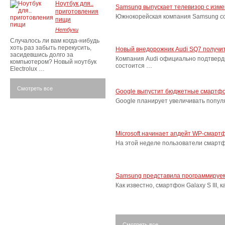
Ноутбук для..
Samsung выпускает телевизор с изм
приготовления
Южнокорейская компания Samsung соо
пищи
Нетбуки
Случалось ли вам когда-нибудь
хоть раз забыть перекусить,
Новый внедорожник Audi SQ7 получит
засидевшись долго за
Компания Audi официально подтверд
компьютером? Новый ноутбук
состоится …
Electrolux …
Смотреть все
Google выпустит бюджетные смартфо
Google планирует увеличивать попу
Microsoft начинает апдейт WP-смарт
На этой неделе пользователи смарт
Samsung представила программируем
Как известно, смартфон Galaxy S III
Смотреть все