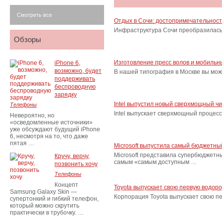
Смотреть все
Отдых в Сочи: достопримечательнос
Инфраструктура Сочи преобразилась 
Обзоры
Изготовление пресс волов и мобильн
iPhone 6,
возможно, будет
В нашей типография в Москве вы мож
поддерживать
беспроводную
зарядку
Intel выпустил новый сверхмощный ч
Телефоны
Intel выпускает сверхмощный процес
Невероятно, но
«осведомленные источники»
уже обсуждают будущий iPhone
6, несмотря на то, что даже
пятая …
Microsoft выпустила самый бюджетн
Microsoft представила супербюджетн
Кручу, верчу,
самым «самым доступным …
позвонить хочу
Телефоны
Концепт
Toyota выпускает свою первую водор
Samsung Galaxy Skin —
Корпорация Toyota выпускает свою п
супертонкий и гибкий телефон,
который можно скрутить
практически в трубочку. …