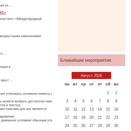
ные из …
КЕ»
тельстве», «Международный
с возрастными изменениями
есь …
Ближайшие мероприятия
нкции в …
Август 2026
 вкус! …
пн
вт
ср
чт
пт
сб
вс
1
2
стоит учитывать основные нюансы их использования, иначе по истечению времени они
3
4
5
6
7
8
9
 можете выбрать достаточно оригинальные ткани, изготовленные из крапивы, конопли
ток и текстур.
щими плюсами для них являются:
10
11
12
13
14
15
16
здражения.
17
18
19
20
21
22
23
ь в домашних условиях обычным утюгом. …
24
25
26
27
28
29
30